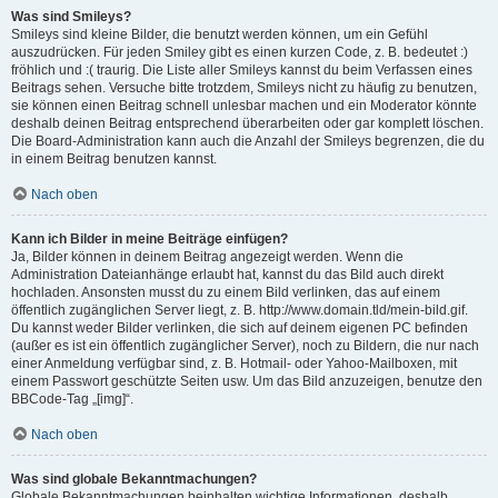
Was sind Smileys?
Smileys sind kleine Bilder, die benutzt werden können, um ein Gefühl
auszudrücken. Für jeden Smiley gibt es einen kurzen Code, z. B. bedeutet :)
fröhlich und :( traurig. Die Liste aller Smileys kannst du beim Verfassen eines
Beitrags sehen. Versuche bitte trotzdem, Smileys nicht zu häufig zu benutzen,
sie können einen Beitrag schnell unlesbar machen und ein Moderator könnte
deshalb deinen Beitrag entsprechend überarbeiten oder gar komplett löschen.
Die Board-Administration kann auch die Anzahl der Smileys begrenzen, die du
in einem Beitrag benutzen kannst.
Nach oben
Kann ich Bilder in meine Beiträge einfügen?
Ja, Bilder können in deinem Beitrag angezeigt werden. Wenn die
Administration Dateianhänge erlaubt hat, kannst du das Bild auch direkt
hochladen. Ansonsten musst du zu einem Bild verlinken, das auf einem
öffentlich zugänglichen Server liegt, z. B. http://www.domain.tld/mein-bild.gif.
Du kannst weder Bilder verlinken, die sich auf deinem eigenen PC befinden
(außer es ist ein öffentlich zugänglicher Server), noch zu Bildern, die nur nach
einer Anmeldung verfügbar sind, z. B. Hotmail- oder Yahoo-Mailboxen, mit
einem Passwort geschützte Seiten usw. Um das Bild anzuzeigen, benutze den
BBCode-Tag „[img]“.
Nach oben
Was sind globale Bekanntmachungen?
Globale Bekanntmachungen beinhalten wichtige Informationen, deshalb