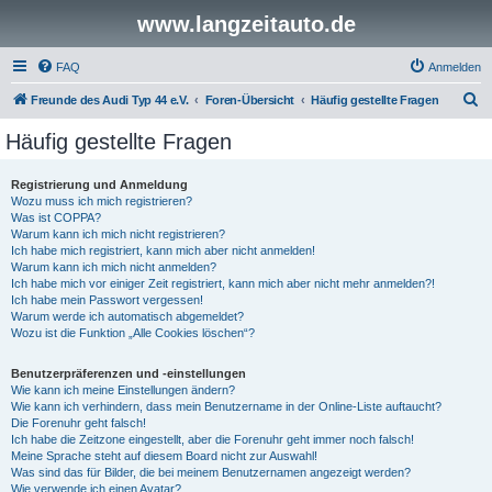
www.langzeitauto.de
FAQ
Anmelden
S
Freunde des Audi Typ 44 e.V.
Foren-Übersicht
Häufig gestellte Fragen
u
Häufig gestellte Fragen
c
h
Registrierung und Anmeldung
Wozu muss ich mich registrieren?
e
Was ist COPPA?
Warum kann ich mich nicht registrieren?
Ich habe mich registriert, kann mich aber nicht anmelden!
Warum kann ich mich nicht anmelden?
Ich habe mich vor einiger Zeit registriert, kann mich aber nicht mehr anmelden?!
Ich habe mein Passwort vergessen!
Warum werde ich automatisch abgemeldet?
Wozu ist die Funktion „Alle Cookies löschen“?
Benutzerpräferenzen und -einstellungen
Wie kann ich meine Einstellungen ändern?
Wie kann ich verhindern, dass mein Benutzername in der Online-Liste auftaucht?
Die Forenuhr geht falsch!
Ich habe die Zeitzone eingestellt, aber die Forenuhr geht immer noch falsch!
Meine Sprache steht auf diesem Board nicht zur Auswahl!
Was sind das für Bilder, die bei meinem Benutzernamen angezeigt werden?
Wie verwende ich einen Avatar?