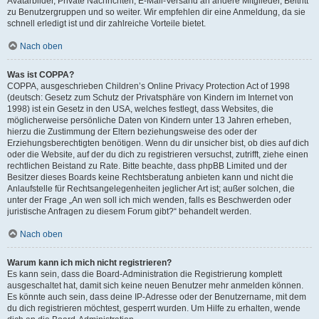
Avatarbilder, Private Nachrichten, E-Mail-Versand an andere Mitglieder, Beitritt
zu Benutzergruppen und so weiter. Wir empfehlen dir eine Anmeldung, da sie
schnell erledigt ist und dir zahlreiche Vorteile bietet.
Nach oben
Was ist COPPA?
COPPA, ausgeschrieben Children’s Online Privacy Protection Act of 1998
(deutsch: Gesetz zum Schutz der Privatsphäre von Kindern im Internet von
1998) ist ein Gesetz in den USA, welches festlegt, dass Websites, die
möglicherweise persönliche Daten von Kindern unter 13 Jahren erheben,
hierzu die Zustimmung der Eltern beziehungsweise des oder der
Erziehungsberechtigten benötigen. Wenn du dir unsicher bist, ob dies auf dich
oder die Website, auf der du dich zu registrieren versuchst, zutrifft, ziehe einen
rechtlichen Beistand zu Rate. Bitte beachte, dass phpBB Limited und der
Besitzer dieses Boards keine Rechtsberatung anbieten kann und nicht die
Anlaufstelle für Rechtsangelegenheiten jeglicher Art ist; außer solchen, die
unter der Frage „An wen soll ich mich wenden, falls es Beschwerden oder
juristische Anfragen zu diesem Forum gibt?“ behandelt werden.
Nach oben
Warum kann ich mich nicht registrieren?
Es kann sein, dass die Board-Administration die Registrierung komplett
ausgeschaltet hat, damit sich keine neuen Benutzer mehr anmelden können.
Es könnte auch sein, dass deine IP-Adresse oder der Benutzername, mit dem
du dich registrieren möchtest, gesperrt wurden. Um Hilfe zu erhalten, wende