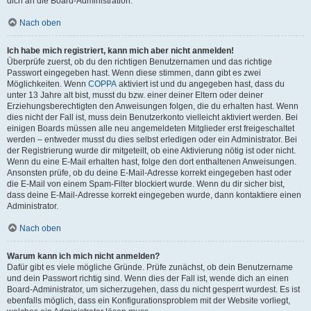
dich an die Board-Administration.
Nach oben
Ich habe mich registriert, kann mich aber nicht anmelden!
Überprüfe zuerst, ob du den richtigen Benutzernamen und das richtige
Passwort eingegeben hast. Wenn diese stimmen, dann gibt es zwei
Möglichkeiten. Wenn
COPPA
aktiviert ist und du angegeben hast, dass du
unter 13 Jahre alt bist, musst du bzw. einer deiner Eltern oder deiner
Erziehungsberechtigten den Anweisungen folgen, die du erhalten hast. Wenn
dies nicht der Fall ist, muss dein Benutzerkonto vielleicht aktiviert werden. Bei
einigen Boards müssen alle neu angemeldeten Mitglieder erst freigeschaltet
werden – entweder musst du dies selbst erledigen oder ein Administrator. Bei
der Registrierung wurde dir mitgeteilt, ob eine Aktivierung nötig ist oder nicht.
Wenn du eine E-Mail erhalten hast, folge den dort enthaltenen Anweisungen.
Ansonsten prüfe, ob du deine E-Mail-Adresse korrekt eingegeben hast oder
die E-Mail von einem Spam-Filter blockiert wurde. Wenn du dir sicher bist,
dass deine E-Mail-Adresse korrekt eingegeben wurde, dann kontaktiere einen
Administrator.
Nach oben
Warum kann ich mich nicht anmelden?
Dafür gibt es viele mögliche Gründe. Prüfe zunächst, ob dein Benutzername
und dein Passwort richtig sind. Wenn dies der Fall ist, wende dich an einen
Board-Administrator, um sicherzugehen, dass du nicht gesperrt wurdest. Es ist
ebenfalls möglich, dass ein Konfigurationsproblem mit der Website vorliegt,