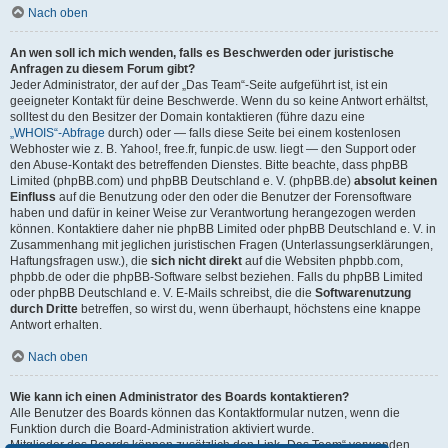
Nach oben
An wen soll ich mich wenden, falls es Beschwerden oder juristische
Anfragen zu diesem Forum gibt?
Jeder Administrator, der auf der „Das Team“-Seite aufgeführt ist, ist ein
geeigneter Kontakt für deine Beschwerde. Wenn du so keine Antwort erhältst,
solltest du den Besitzer der Domain kontaktieren (führe dazu eine
„WHOIS“-Abfrage
durch) oder — falls diese Seite bei einem kostenlosen
Webhoster wie z. B. Yahoo!, free.fr, funpic.de usw. liegt — den Support oder
den Abuse-Kontakt des betreffenden Dienstes. Bitte beachte, dass phpBB
Limited (phpBB.com) und phpBB Deutschland e. V. (phpBB.de)
absolut keinen
Einfluss
auf die Benutzung oder den oder die Benutzer der Forensoftware
haben und dafür in keiner Weise zur Verantwortung herangezogen werden
können. Kontaktiere daher nie phpBB Limited oder phpBB Deutschland e. V. in
Zusammenhang mit jeglichen juristischen Fragen (Unterlassungserklärungen,
Haftungsfragen usw.), die
sich nicht direkt
auf die Websiten phpbb.com,
phpbb.de oder die phpBB-Software selbst beziehen. Falls du phpBB Limited
oder phpBB Deutschland e. V. E-Mails schreibst, die die
Softwarenutzung
durch Dritte
betreffen, so wirst du, wenn überhaupt, höchstens eine knappe
Antwort erhalten.
Nach oben
Wie kann ich einen Administrator des Boards kontaktieren?
Alle Benutzer des Boards können das Kontaktformular nutzen, wenn die
Funktion durch die Board-Administration aktiviert wurde.
Mitglieder des Boards können zusätzlich den Link „Das Team“ verwenden.