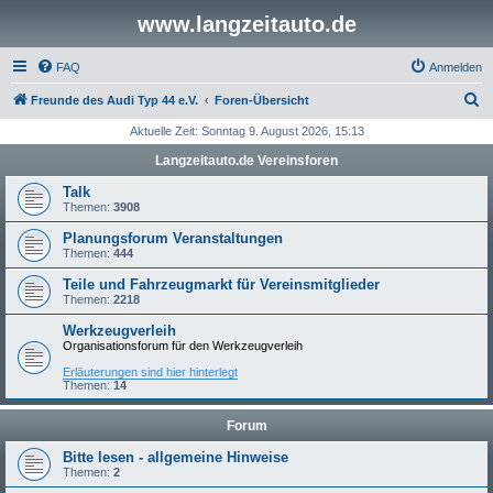
www.langzeitauto.de
FAQ
Anmelden
S
Freunde des Audi Typ 44 e.V.
Foren-Übersicht
u
Aktuelle Zeit: Sonntag 9. August 2026, 15:13
c
Langzeitauto.de Vereinsforen
h
Talk
e
Themen:
3908
Planungsforum Veranstaltungen
Themen:
444
Teile und Fahrzeugmarkt für Vereinsmitglieder
Themen:
2218
Werkzeugverleih
Organisationsforum für den Werkzeugverleih
Erläuterungen sind hier hinterlegt
Themen:
14
Forum
Bitte lesen - allgemeine Hinweise
Themen:
2