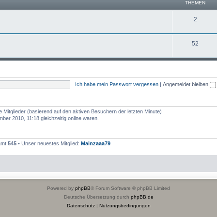
THEMEN
2
52
Ich habe mein Passwort vergessen
|
Angemeldet bleiben
e Mitglieder (basierend auf den aktiven Besuchern der letzten Minute)
er 2010, 11:18 gleichzeitig online waren.
samt
545
• Unser neuestes Mitglied:
Mainzaaa79
Powered by
phpBB
® Forum Software © phpBB Limited
Deutsche Übersetzung durch
phpBB.de
Datenschutz
|
Nutzungsbedingungen