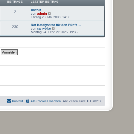
a
BEITRÄGE
LETZTER BEITRAG
i
r
g
t
B
r
Aufruf
e
2
a
N
von
admin
i
g
e
Freitag 23. Mai 2008, 14:59
t
u
r
e
Re: Katalysator für den Fünfz…
a
230
s
N
von
carrybike
g
t
e
Montag 24. Februar 2025, 19:35
e
u
r
e
B
s
e
t
i
e
t
r
r
B
a
e
g
i
t
r
a
g
Kontakt
Alle Cookies löschen
Alle Zeiten sind
UTC+02:00