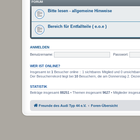
FORUM
Bitte lesen - allgemeine Hinweise
Bereich für Entfallteile ( e.o.e )
ANMELDEN
Benutzername:
Passwort:
WER IST ONLINE?
Insgesamt ist
1
Besucher online :: 1 sichtbares Mitglied und 0 unsichtbar
Der Besucherrekord liegt bei
10
Besuchern, die am Donnerstag 2. Dezemb
STATISTIK
Beiträge insgesamt
88251
• Themen insgesamt
9627
• Mitglieder insge
Freunde des Audi Typ 44 e.V.
Foren-Übersicht