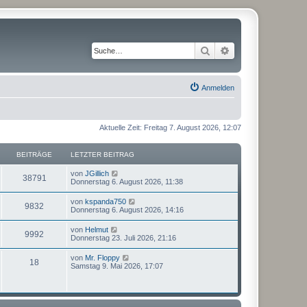
Suche
Erweiterte Suche
Anmelden
Aktuelle Zeit: Freitag 7. August 2026, 12:07
BEITRÄGE
LETZTER BEITRAG
N
von
JGillich
38791
e
Donnerstag 6. August 2026, 11:38
u
e
N
von
kspanda750
9832
s
e
Donnerstag 6. August 2026, 14:16
t
u
e
e
N
von
Helmut
r
9992
s
e
Donnerstag 23. Juli 2026, 21:16
B
t
u
e
e
e
i
N
von
Mr. Floppy
r
18
s
t
e
Samstag 9. Mai 2026, 17:07
B
t
r
u
e
e
a
e
i
r
g
s
t
B
t
r
e
e