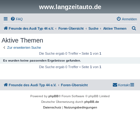
www.langzeitauto.de
FAQ
Anmelden
S
Freunde des Audi Typ 44 e.V.
Foren-Übersicht
Suche
Aktive Themen
u
Aktive Themen
c
Zur erweiterten Suche
h
Die Suche ergab 0 Treffer • Seite
1
von
1
e
Es wurden keine passenden Ergebnisse gefunden.
Die Suche ergab 0 Treffer • Seite
1
von
1
Freunde des Audi Typ 44 e.V.
Foren-Übersicht
Kontakt
Powered by
phpBB
® Forum Software © phpBB Limited
Deutsche Übersetzung durch
phpBB.de
Datenschutz
|
Nutzungsbedingungen