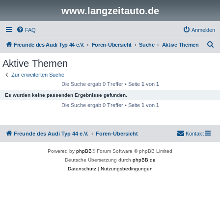
www.langzeitauto.de
FAQ
Anmelden
S
Freunde des Audi Typ 44 e.V.
Foren-Übersicht
Suche
Aktive Themen
u
Aktive Themen
c
Zur erweiterten Suche
h
Die Suche ergab 0 Treffer • Seite
1
von
1
e
Es wurden keine passenden Ergebnisse gefunden.
Die Suche ergab 0 Treffer • Seite
1
von
1
Freunde des Audi Typ 44 e.V.
Foren-Übersicht
Kontakt
Powered by
phpBB
® Forum Software © phpBB Limited
Deutsche Übersetzung durch
phpBB.de
Datenschutz
|
Nutzungsbedingungen