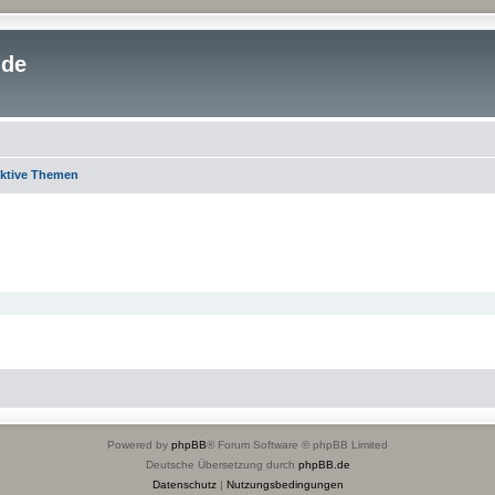
.de
ktive Themen
Powered by
phpBB
® Forum Software © phpBB Limited
Deutsche Übersetzung durch
phpBB.de
Datenschutz
|
Nutzungsbedingungen