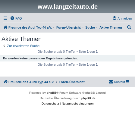
www.langzeitauto.de
FAQ
Anmelden
S
Freunde des Audi Typ 44 e.V.
Foren-Übersicht
Suche
Aktive Themen
u
Aktive Themen
c
Zur erweiterten Suche
h
Die Suche ergab 0 Treffer • Seite
1
von
1
e
Es wurden keine passenden Ergebnisse gefunden.
Die Suche ergab 0 Treffer • Seite
1
von
1
Freunde des Audi Typ 44 e.V.
Foren-Übersicht
Kontakt
Powered by
phpBB
® Forum Software © phpBB Limited
Deutsche Übersetzung durch
phpBB.de
Datenschutz
|
Nutzungsbedingungen