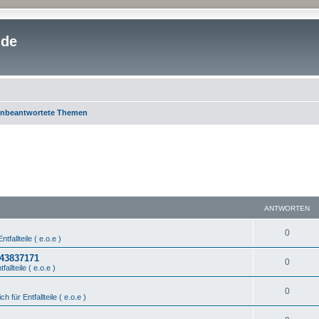
.de
nbeantwortete Themen
ANTWORTEN
0
ntfallteile ( e.o.e )
443837171
0
fallteile ( e.o.e )
0
ch für Entfallteile ( e.o.e )