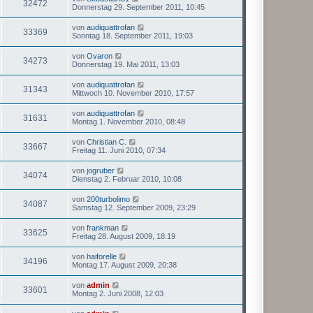
32472
Donnerstag 29. September 2011, 10:45
von
audiquattrofan
33369
Sonntag 18. September 2011, 19:03
von
Ovaron
34273
Donnerstag 19. Mai 2011, 13:03
von
audiquattrofan
31343
Mittwoch 10. November 2010, 17:57
von
audiquattrofan
31631
Montag 1. November 2010, 08:48
von
Christian C.
33667
Freitag 11. Juni 2010, 07:34
von
jogruber
34074
Dienstag 2. Februar 2010, 10:08
von
200turbolimo
34087
Samstag 12. September 2009, 23:29
von
frankman
33625
Freitag 28. August 2009, 18:19
von
haiforelle
34196
Montag 17. August 2009, 20:38
von
admin
33601
Montag 2. Juni 2008, 12:03