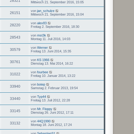
28321
Mittwoch 21. September 2016, 15:05
von
jan_schulze
26151
Mittwoch 21. September 2016, 15:04
von
alex83
28220
Freitag 2. September 2016, 18:30
von
mst3k
28543
Montag 11. Juli 2016, 14:03
von
Werner
30579
Freitag 13. Juni 2014, 15:35
von
KS 1966
30761
Dienstag 13. Mai 2014, 16:22
von
fourbee
31022
Freitag 10. Januar 2014, 13:22
von
botep
33940
Samstag 2. Februar 2013, 19:54
von
Typ44
33440
Freitag 13. Juli 2012, 22:28
von
Mr. Floppy
33145
Dienstag 26. Juni 2012, 17:11
von
44Q1990
33132
Montag 18. Juni 2012, 17:24
von
SebastianS1