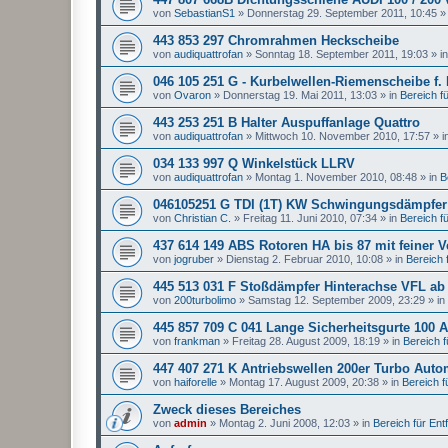
von
SebastianS1
»
Donnerstag 29. September 2011, 10:45
»
443 853 297 Chromrahmen Heckscheibe
von
audiquattrofan
»
Sonntag 18. September 2011, 19:03
» i
046 105 251 G - Kurbelwellen-Riemenscheibe f.
von
Ovaron
»
Donnerstag 19. Mai 2011, 13:03
» in
Bereich für
443 253 251 B Halter Auspuffanlage Quattro
von
audiquattrofan
»
Mittwoch 10. November 2010, 17:57
» i
034 133 997 Q Winkelstück LLRV
von
audiquattrofan
»
Montag 1. November 2010, 08:48
» in
B
046105251 G TDI (1T) KW Schwingungsdämpfer
von
Christian C.
»
Freitag 11. Juni 2010, 07:34
» in
Bereich für
437 614 149 ABS Rotoren HA bis 87 mit feiner 
von
jogruber
»
Dienstag 2. Februar 2010, 10:08
» in
Bereich f
445 513 031 F Stoßdämpfer Hinterachse VFL ab
von
200turbolimo
»
Samstag 12. September 2009, 23:29
» in
445 857 709 C 041 Lange Sicherheitsgurte 100 A
von
frankman
»
Freitag 28. August 2009, 18:19
» in
Bereich fü
447 407 271 K Antriebswellen 200er Turbo Auto
von
haiforelle
»
Montag 17. August 2009, 20:38
» in
Bereich fü
Zweck dieses Bereiches
von
admin
»
Montag 2. Juni 2008, 12:03
» in
Bereich für Entfa