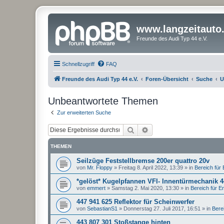
www.langzeitauto
Freunde des Audi Typ 44 e.V.
Schnellzugriff
FAQ
Freunde des Audi Typ 44 e.V.
Foren-Übersicht
Suche
U
Unbeantwortete Themen
Zur erweiterten Suche
Suche
Erweiterte Suche
THEMEN
Seilzüge Feststellbremse 200er quattro 20v
von
Mr. Floppy
»
Freitag 8. April 2022, 13:39
» in
Bereich für E
*gelöst* Kugelpfannen VFl- Innentürmechanik 
von
emmert
»
Samstag 2. Mai 2020, 13:30
» in
Bereich für Ent
447 941 625 Reflektor für Scheinwerfer
von
SebastianS1
»
Donnerstag 27. Juli 2017, 16:51
» in
Berei
443 807 301 Stoßstange hinten