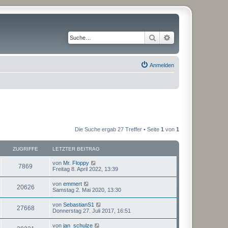
Suche
Erweiterte Suche
Anmelden
Die Suche ergab 27 Treffer • Seite
1
von
1
ZUGRIFFE
LETZTER BEITRAG
von
Mr. Floppy
7869
Freitag 8. April 2022, 13:39
von
emmert
20626
Samstag 2. Mai 2020, 13:30
von
SebastianS1
27668
Donnerstag 27. Juli 2017, 16:51
von
jan_schulze