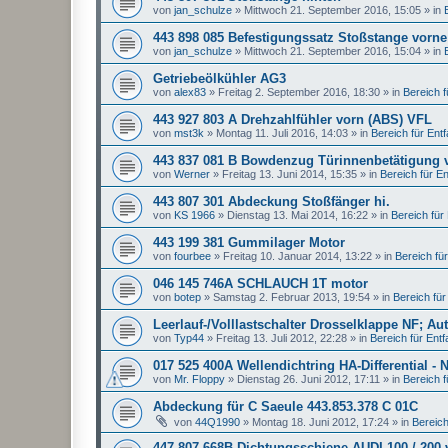
von
jan_schulze
»
Mittwoch 21. September 2016, 15:05
» in
443 898 085 Befestigungssatz Stoßstange vorne
von
jan_schulze
»
Mittwoch 21. September 2016, 15:04
» in
Getriebeölkühler AG3
von
alex83
»
Freitag 2. September 2016, 18:30
» in
Bereich fü
443 927 803 A Drehzahlfühler vorn (ABS) VFL
von
mst3k
»
Montag 11. Juli 2016, 14:03
» in
Bereich für Entfal
443 837 081 B Bowdenzug Türinnenbetätigung 
von
Werner
»
Freitag 13. Juni 2014, 15:35
» in
Bereich für Ent
443 807 301 Abdeckung Stoßfänger hi.
von
KS 1966
»
Dienstag 13. Mai 2014, 16:22
» in
Bereich für E
443 199 381 Gummilager Motor
von
fourbee
»
Freitag 10. Januar 2014, 13:22
» in
Bereich für 
046 145 746A SCHLAUCH 1T motor
von
botep
»
Samstag 2. Februar 2013, 19:54
» in
Bereich für 
Leerlauf-/Volllastschalter Drosselklappe NF; Au
von
Typ44
»
Freitag 13. Juli 2012, 22:28
» in
Bereich für Entfal
017 525 400A Wellendichtring HA-Differential - 
von
Mr. Floppy
»
Dienstag 26. Juni 2012, 17:11
» in
Bereich fü
Abdeckung für C Saeule 443.853.378 C 01C
von
44Q1990
»
Montag 18. Juni 2012, 17:24
» in
Bereich 
447 807 668B Dichtungsschiene AUDI 100 / 200 