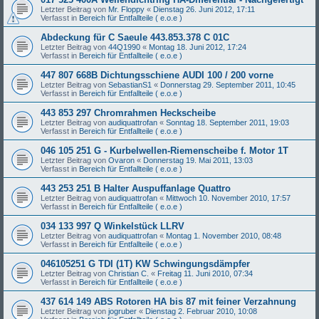
Letzter Beitrag von
Mr. Floppy
«
Dienstag 26. Juni 2012, 17:11
Verfasst in
Bereich für Entfallteile ( e.o.e )
Abdeckung für C Saeule 443.853.378 C 01C
Letzter Beitrag von
44Q1990
«
Montag 18. Juni 2012, 17:24
Verfasst in
Bereich für Entfallteile ( e.o.e )
447 807 668B Dichtungsschiene AUDI 100 / 200 vorne
Letzter Beitrag von
SebastianS1
«
Donnerstag 29. September 2011, 10:45
Verfasst in
Bereich für Entfallteile ( e.o.e )
443 853 297 Chromrahmen Heckscheibe
Letzter Beitrag von
audiquattrofan
«
Sonntag 18. September 2011, 19:03
Verfasst in
Bereich für Entfallteile ( e.o.e )
046 105 251 G - Kurbelwellen-Riemenscheibe f. Motor 1T
Letzter Beitrag von
Ovaron
«
Donnerstag 19. Mai 2011, 13:03
Verfasst in
Bereich für Entfallteile ( e.o.e )
443 253 251 B Halter Auspuffanlage Quattro
Letzter Beitrag von
audiquattrofan
«
Mittwoch 10. November 2010, 17:57
Verfasst in
Bereich für Entfallteile ( e.o.e )
034 133 997 Q Winkelstück LLRV
Letzter Beitrag von
audiquattrofan
«
Montag 1. November 2010, 08:48
Verfasst in
Bereich für Entfallteile ( e.o.e )
046105251 G TDI (1T) KW Schwingungsdämpfer
Letzter Beitrag von
Christian C.
«
Freitag 11. Juni 2010, 07:34
Verfasst in
Bereich für Entfallteile ( e.o.e )
437 614 149 ABS Rotoren HA bis 87 mit feiner Verzahnung
Letzter Beitrag von
jogruber
«
Dienstag 2. Februar 2010, 10:08