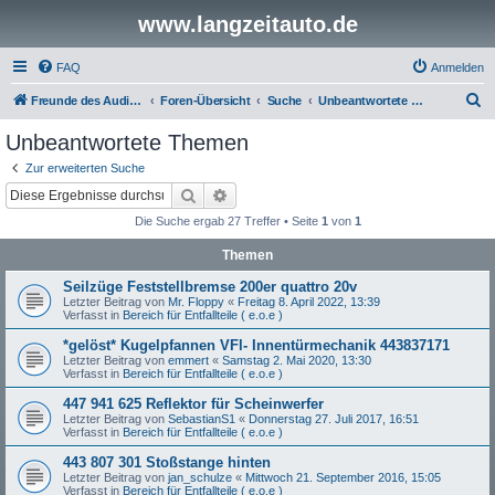
www.langzeitauto.de
FAQ
Anmelden
S
Freunde des Audi Typ 44 e.V.
Foren-Übersicht
Suche
Unbeantwortete Themen
u
Unbeantwortete Themen
c
Zur erweiterten Suche
h
Suche
Erweiterte Suche
e
Die Suche ergab 27 Treffer • Seite
1
von
1
Themen
Seilzüge Feststellbremse 200er quattro 20v
Letzter Beitrag von
Mr. Floppy
«
Freitag 8. April 2022, 13:39
Verfasst in
Bereich für Entfallteile ( e.o.e )
*gelöst* Kugelpfannen VFl- Innentürmechanik 443837171
Letzter Beitrag von
emmert
«
Samstag 2. Mai 2020, 13:30
Verfasst in
Bereich für Entfallteile ( e.o.e )
447 941 625 Reflektor für Scheinwerfer
Letzter Beitrag von
SebastianS1
«
Donnerstag 27. Juli 2017, 16:51
Verfasst in
Bereich für Entfallteile ( e.o.e )
443 807 301 Stoßstange hinten
Letzter Beitrag von
jan_schulze
«
Mittwoch 21. September 2016, 15:05
Verfasst in
Bereich für Entfallteile ( e.o.e )