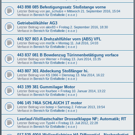
443 898 085 Befestigungssatz Stoßstange vorne
Letzter Beitrag von
jan_schulze
«
Mittwoch 21. September 2016, 15:04
Verfasst in
Bereich für Entfallteile ( e.o.e )
Getriebeölkühler AG3
Letzter Beitrag von
alex83
«
Freitag 2. September 2016, 18:30
Verfasst in
Bereich für Entfallteile ( e.o.e )
443 927 803 A Drehzahlfühler vorn (ABS) VFL
Letzter Beitrag von
mst3k
«
Montag 11. Juli 2016, 14:03
Verfasst in
Bereich für Entfallteile ( e.o.e )
443 837 081 B Bowdenzug Türinnenbetätigung vorface
Letzter Beitrag von
Werner
«
Freitag 13. Juni 2014, 15:35
Verfasst in
Bereich für Entfallteile ( e.o.e )
443 807 301 Abdeckung Stoßfänger hi.
Letzter Beitrag von
KS 1966
«
Dienstag 13. Mai 2014, 16:22
Verfasst in
Bereich für Entfallteile ( e.o.e )
443 199 381 Gummilager Motor
Letzter Beitrag von
fourbee
«
Freitag 10. Januar 2014, 13:22
Verfasst in
Bereich für Entfallteile ( e.o.e )
046 145 746A SCHLAUCH 1T motor
Letzter Beitrag von
botep
«
Samstag 2. Februar 2013, 19:54
Verfasst in
Bereich für Entfallteile ( e.o.e )
Leerlauf-/Volllastschalter Drosselklappe NF; Automatik; RT
Letzter Beitrag von
Typ44
«
Freitag 13. Juli 2012, 22:28
Verfasst in
Bereich für Entfallteile ( e.o.e )
017 525 400A Wellendichtring HA-Differential - Nachgefertigt