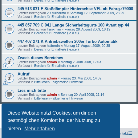
Verfasst in
Bereich für Entfallteile ( e.o.e )
445 513 031 F Stoßdämpfer Hinterachse VFL ab Fahrg.:79000
Letzter Beitrag von
200turbolimo
«
Samstag 12. September 2009, 23:29
Verfasst in
Bereich für Entfallteile ( e.o.e )
445 857 709 C 041 Lange Sicherheitsgurte 100 Avant typ 44
Letzter Beitrag von
frankman
«
Freitag 28. August 2009, 18:19
Verfasst in
Bereich für Entfallteile ( e.o.e )
447 407 271 K Antriebswellen 200er Turbo Automatik
Letzter Beitrag von
haiforelle
«
Montag 17. August 2009, 20:38
Verfasst in
Bereich für Entfallteile ( e.o.e )
Zweck dieses Bereiches
Letzter Beitrag von
admin
«
Montag 2. Juni 2008, 12:03
Verfasst in
Bereich für Entfallteile ( e.o.e )
Aufruf
Letzter Beitrag von
admin
«
Freitag 23. Mai 2008, 14:59
Verfasst in
Bitte lesen - allgemeine Hinweise
Lies mich bitte
Letzter Beitrag von
admin
«
Sonntag 20. April 2008, 21:14
Verfasst in
Bitte lesen - allgemeine Hinweise
Diese Website nutzt Cookies, um dir den
Die Suche ergab 27 Treffer • Seite
1
von
1
bestmöglichen Komfort bei der Nutzung zu
bieten.
Mehr erfahren
Freunde des Audi Typ 44 e.V.
Foren-Übersicht
Kontakt