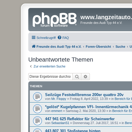
www.langzeitauto
Freunde des Audi Typ 44 e.V.
Schnellzugriff
FAQ
Freunde des Audi Typ 44 e.V.
Foren-Übersicht
Suche
U
Unbeantwortete Themen
Zur erweiterten Suche
Suche
Erweiterte Suche
THEMEN
Seilzüge Feststellbremse 200er quattro 20v
von
Mr. Floppy
»
Freitag 8. April 2022, 13:39
» in
Bereich für E
*gelöst* Kugelpfannen VFl- Innentürmechanik 
von
emmert
»
Samstag 2. Mai 2020, 13:30
» in
Bereich für Ent
447 941 625 Reflektor für Scheinwerfer
von
SebastianS1
»
Donnerstag 27. Juli 2017, 16:51
» in
Berei
443 807 301 Stoßstange hinten