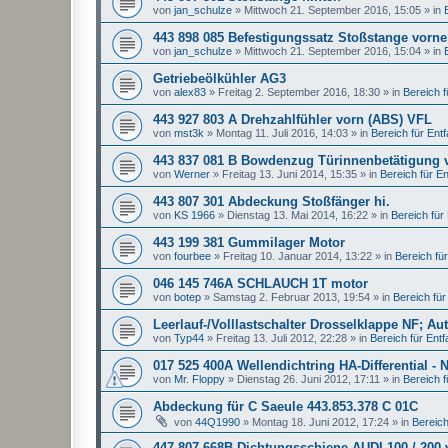
von
jan_schulze
»
Mittwoch 21. September 2016, 15:05
» in
443 898 085 Befestigungssatz Stoßstange vorne
von
jan_schulze
»
Mittwoch 21. September 2016, 15:04
» in
Getriebeölkühler AG3
von
alex83
»
Freitag 2. September 2016, 18:30
» in
Bereich fü
443 927 803 A Drehzahlfühler vorn (ABS) VFL
von
mst3k
»
Montag 11. Juli 2016, 14:03
» in
Bereich für Entfal
443 837 081 B Bowdenzug Türinnenbetätigung 
von
Werner
»
Freitag 13. Juni 2014, 15:35
» in
Bereich für Ent
443 807 301 Abdeckung Stoßfänger hi.
von
KS 1966
»
Dienstag 13. Mai 2014, 16:22
» in
Bereich für E
443 199 381 Gummilager Motor
von
fourbee
»
Freitag 10. Januar 2014, 13:22
» in
Bereich für 
046 145 746A SCHLAUCH 1T motor
von
botep
»
Samstag 2. Februar 2013, 19:54
» in
Bereich für 
Leerlauf-/Volllastschalter Drosselklappe NF; Au
von
Typ44
»
Freitag 13. Juli 2012, 22:28
» in
Bereich für Entfal
017 525 400A Wellendichtring HA-Differential - 
von
Mr. Floppy
»
Dienstag 26. Juni 2012, 17:11
» in
Bereich fü
Abdeckung für C Saeule 443.853.378 C 01C
von
44Q1990
»
Montag 18. Juni 2012, 17:24
» in
Bereich 
447 807 668B Dichtungsschiene AUDI 100 / 200 