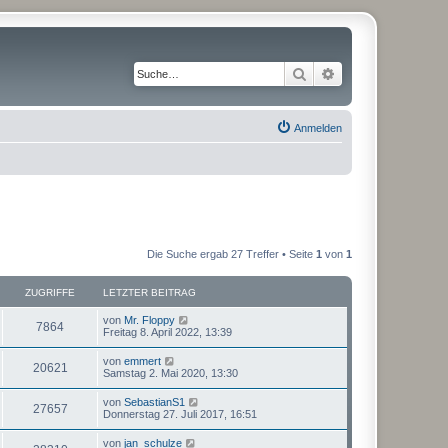
Suche
Erweiterte Suche
Anmelden
Die Suche ergab 27 Treffer • Seite
1
von
1
ZUGRIFFE
LETZTER BEITRAG
von
Mr. Floppy
7864
Freitag 8. April 2022, 13:39
von
emmert
20621
Samstag 2. Mai 2020, 13:30
von
SebastianS1
27657
Donnerstag 27. Juli 2017, 16:51
von
jan_schulze