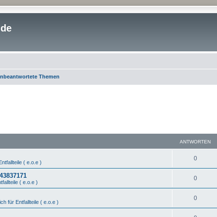
.de
nbeantwortete Themen
ANTWORTEN
0
ntfallteile ( e.o.e )
443837171
0
fallteile ( e.o.e )
0
ch für Entfallteile ( e.o.e )