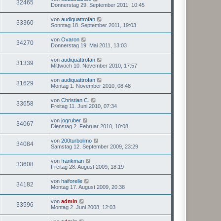
32465
Donnerstag 29. September 2011, 10:45
von
audiquattrofan
33360
Sonntag 18. September 2011, 19:03
von
Ovaron
34270
Donnerstag 19. Mai 2011, 13:03
von
audiquattrofan
31339
Mittwoch 10. November 2010, 17:57
von
audiquattrofan
31629
Montag 1. November 2010, 08:48
von
Christian C.
33658
Freitag 11. Juni 2010, 07:34
von
jogruber
34067
Dienstag 2. Februar 2010, 10:08
von
200turbolimo
34084
Samstag 12. September 2009, 23:29
von
frankman
33608
Freitag 28. August 2009, 18:19
von
haiforelle
34182
Montag 17. August 2009, 20:38
von
admin
33596
Montag 2. Juni 2008, 12:03