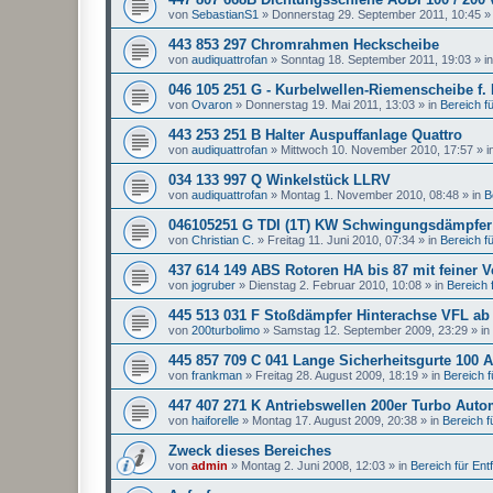
von
SebastianS1
»
Donnerstag 29. September 2011, 10:45
»
443 853 297 Chromrahmen Heckscheibe
von
audiquattrofan
»
Sonntag 18. September 2011, 19:03
» i
046 105 251 G - Kurbelwellen-Riemenscheibe f.
von
Ovaron
»
Donnerstag 19. Mai 2011, 13:03
» in
Bereich für
443 253 251 B Halter Auspuffanlage Quattro
von
audiquattrofan
»
Mittwoch 10. November 2010, 17:57
» i
034 133 997 Q Winkelstück LLRV
von
audiquattrofan
»
Montag 1. November 2010, 08:48
» in
B
046105251 G TDI (1T) KW Schwingungsdämpfer
von
Christian C.
»
Freitag 11. Juni 2010, 07:34
» in
Bereich für
437 614 149 ABS Rotoren HA bis 87 mit feiner 
von
jogruber
»
Dienstag 2. Februar 2010, 10:08
» in
Bereich f
445 513 031 F Stoßdämpfer Hinterachse VFL ab
von
200turbolimo
»
Samstag 12. September 2009, 23:29
» in
445 857 709 C 041 Lange Sicherheitsgurte 100 A
von
frankman
»
Freitag 28. August 2009, 18:19
» in
Bereich fü
447 407 271 K Antriebswellen 200er Turbo Auto
von
haiforelle
»
Montag 17. August 2009, 20:38
» in
Bereich fü
Zweck dieses Bereiches
von
admin
»
Montag 2. Juni 2008, 12:03
» in
Bereich für Entfa