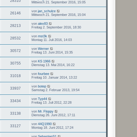
28310
Mittwoch 21. September 2016, 15:05
von
jan_schulze
26146
Mittwoch 21. September 2016, 15:04
von
alex83
28213
Freitag 2. September 2016, 18:30
von
mst3k
28532
Montag 11. Juli 2016, 14:03
von
Werner
30572
Freitag 13. Juni 2014, 15:35
von
KS 1966
30755
Dienstag 13. Mai 2014, 16:22
von
fourbee
31018
Freitag 10. Januar 2014, 13:22
von
botep
33937
Samstag 2. Februar 2013, 19:54
von
Typ44
33434
Freitag 13. Juli 2012, 22:28
von
Mr. Floppy
33138
Dienstag 26. Juni 2012, 17:11
von
44Q1990
33127
Montag 18. Juni 2012, 17:24
von
SebastianS1