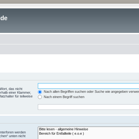
.de
Wort, das nicht
Nach allen Begriffen suchen oder Suche wie angegeben verwe
rhalb einer Klammer,
tzhalter für teilweise
Nach einem Begriff suchen
Unterforen werden
chen“ unten nicht