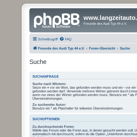
www.langzeitauto
Freunde des Audi Typ 44 e.V.
Schnellzugriff
FAQ
Freunde des Audi Typ 44 e.V.
Foren-Übersicht
Suche
Suche
SUCHANFRAGE
Suche nach Wörtern:
Setze ein
+
vor ein Wort, das gefunden werden muss und ein
-
vor ein 
gefunden werden darf. Verwende mehrere Wörter getrennt durch
|
inne
wenn nur eines der Wörter gefunden werden muss. Benutze ein * als Pla
Übereinstimmungen.
Zu suchender Autor:
Benutze ein * als Platzhalter für teilweise Übereinstimmungen.
SUCHOPTIONEN
Zu durchsuchende Foren:
Wähle das Forum oder die Foren aus, in denen gesucht werden soll. 
automatisch mit durchsucht, sofern du die Option „Unterforen durchsu