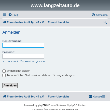
www.langzeitauto.de
FAQ
Anmelden
S
Freunde des Audi Typ 44 e.V.
Foren-Übersicht
u
Anmelden
c
h
Benutzername:
e
Passwort:
Ich habe mein Passwort vergessen
Angemeldet bleiben
Meinen Online-Status während dieser Sitzung verbergen
Freunde des Audi Typ 44 e.V.
Foren-Übersicht
Kontakt
Powered by
phpBB
® Forum Software © phpBB Limited
Deutsche Übersetzung durch
phpBB.de