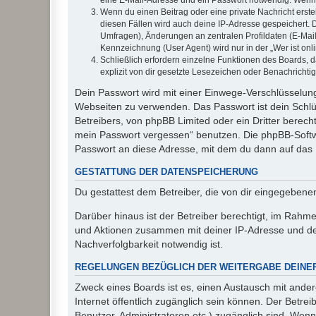
Wenn du einen Beitrag oder eine private Nachricht erste
diesen Fällen wird auch deine IP-Adresse gespeichert. 
Umfragen), Änderungen an zentralen Profildaten (E-Mai
Kennzeichnung (User Agent) wird nur in der „Wer ist onl
Schließlich erfordern einzelne Funktionen des Boards,
explizit von dir gesetzte Lesezeichen oder Benachrichti
Dein Passwort wird mit einer Einwege-Verschlüsselung 
Webseiten zu verwenden. Das Passwort ist dein Schlü
Betreibers, von phpBB Limited oder ein Dritter berec
mein Passwort vergessen“ benutzen. Die phpBB-Softw
Passwort an diese Adresse, mit dem du dann auf das 
GESTATTUNG DER DATENSPEICHERUNG
Du gestattest dem Betreiber, die von dir eingegeben
Darüber hinaus ist der Betreiber berechtigt, im Rahm
und Aktionen zusammen mit deiner IP-Adresse und de
Nachverfolgbarkeit notwendig ist.
REGELUNGEN BEZÜGLICH DER WEITERGABE DEINE
Zweck eines Boards ist es, einen Austausch mit andere
Internet öffentlich zugänglich sein können. Der Betrei
Benutzer, Administratoren etc.) zugänglich sind. Wen