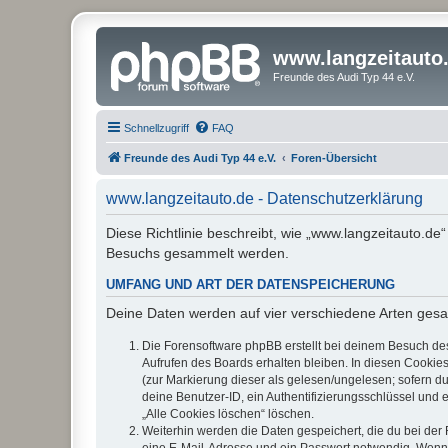
www.langzeitauto
Freunde des Audi Typ 44 e.V.
Schnellzugriff
FAQ
Freunde des Audi Typ 44 e.V.
Foren-Übersicht
www.langzeitauto.de - Datenschutzerklärung
Diese Richtlinie beschreibt, wie „www.langzeitauto.de
Besuchs gesammelt werden.
UMFANG UND ART DER DATENSPEICHERUNG
Deine Daten werden auf vier verschiedene Arten ges
Die Forensoftware phpBB erstellt bei deinem Besuch de
Aufrufen des Boards erhalten bleiben. In diesen Cookies
(zur Markierung dieser als gelesen/ungelesen; sofern d
deine Benutzer-ID, ein Authentifizierungsschlüssel und 
„Alle Cookies löschen“ löschen.
Weiterhin werden die Daten gespeichert, die du bei der 
eine E-Mail-Adresse und ein Passwort notwendig. Wenn du