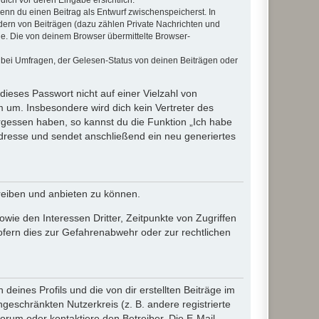
wenn du einen Beitrag als Entwurf zwischenspeicherst. In
dern von Beiträgen (dazu zählen Private Nachrichten und
e. Die von deinem Browser übermittelte Browser-
 bei Umfragen, der Gelesen-Status von deinen Beiträgen oder
dieses Passwort nicht auf einer Vielzahl von
 um. Insbesondere wird dich kein Vertreter des
ergessen haben, so kannst du die Funktion „Ich habe
resse und sendet anschließend ein neu generiertes
reiben und anbieten zu können.
ie den Interessen Dritter, Zeitpunkte von Zugriffen
fern dies zur Gefahrenabwehr oder zur rechtlichen
eines Profils und die von dir erstellten Beiträge im
ngeschränkten Nutzerkreis (z. B. andere registrierte
rum oder kontaktiere den Betreiber. Die E-Mail-