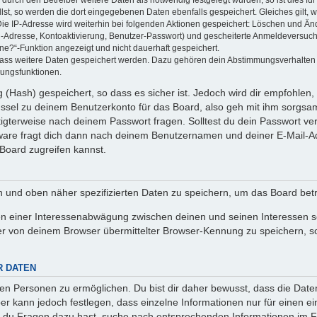
llst, so werden die dort eingegebenen Daten ebenfalls gespeichert. Gleiches gilt, 
Die IP-Adresse wird weiterhin bei folgenden Aktionen gespeichert: Löschen und Än
l-Adresse, Kontoaktivierung, Benutzer-Passwort) und gescheiterte Anmeldeversuch
ine?“-Funktion angezeigt und nicht dauerhaft gespeichert.
 dass weitere Daten gespeichert werden. Dazu gehören dein Abstimmungsverhalten
gungsfunktionen.
(Hash) gespeichert, so dass es sicher ist. Jedoch wird dir empfohlen, 
ssel zu deinem Benutzerkonto für das Board, also geh mit ihm sorgsam
htigterweise nach deinem Passwort fragen. Solltest du dein Passwort v
are fragt dich dann nach deinem Benutzernamen und deiner E-Mail-Ad
Board zugreifen kannst.
en und oben näher spezifizierten Daten zu speichern, um das Board bet
en einer Interessenabwägung zwischen deinen und seinen Interessen sow
r von deinem Browser übermittelter Browser-Kennung zu speichern, so
R DATEN
n Personen zu ermöglichen. Du bist dir daher bewusst, dass die Daten d
ber kann jedoch festlegen, dass einzelne Informationen nur für einen ei
n du Fragen dazu hast, suche nach entsprechenden Informationen im Fo