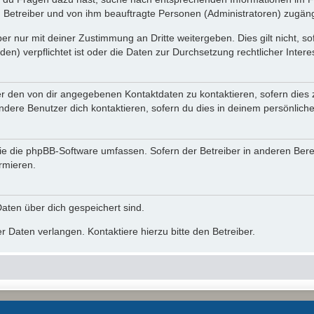
n Betreiber und von ihm beauftragte Personen (Administratoren) zugäng
r nur mit deiner Zustimmung an Dritte weitergeben. Dies gilt nicht, s
n) verpflichtet ist oder die Daten zur Durchsetzung rechtlicher Interes
er den von dir angegebenen Kontaktdaten zu kontaktieren, sofern dies 
andere Benutzer dich kontaktieren, sofern du dies in deinem persönliche
, die die phpBB-Software umfassen. Sofern der Betreiber in anderen Be
ormieren.
 Daten über dich gespeichert sind.
 Daten verlangen. Kontaktiere hierzu bitte den Betreiber.
Powered by
phpBB
® Forum Software © phpBB Limited