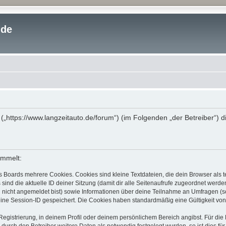
.de
“ („https://www.langzeitauto.de/forum“) (im Folgenden „der Betreiber“)
ammelt:
s Boards mehrere Cookies. Cookies sind kleine Textdateien, die dein Browser als
 sind die aktuelle ID deiner Sitzung (damit dir alle Seitenaufrufe zugeordnet werd
u nicht angemeldet bist) sowie Informationen über deine Teilnahme an Umfragen (s
eine Session-ID gespeichert. Die Cookies haben standardmäßig eine Gültigkeit von 
Registrierung, in deinem Profil oder deinem persönlichem Bereich angibst. Für di
rch den Betreiber weitere Daten als notwendig festgelegt wurden, so ist dies für 