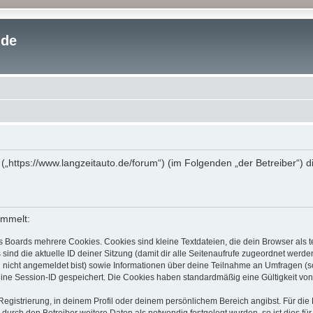
.de
“ („https://www.langzeitauto.de/forum“) (im Folgenden „der Betreiber“)
ammelt:
s Boards mehrere Cookies. Cookies sind kleine Textdateien, die dein Browser als
 sind die aktuelle ID deiner Sitzung (damit dir alle Seitenaufrufe zugeordnet werd
u nicht angemeldet bist) sowie Informationen über deine Teilnahme an Umfragen (s
eine Session-ID gespeichert. Die Cookies haben standardmäßig eine Gültigkeit von 
Registrierung, in deinem Profil oder deinem persönlichem Bereich angibst. Für di
rch den Betreiber weitere Daten als notwendig festgelegt wurden, so ist dies für 