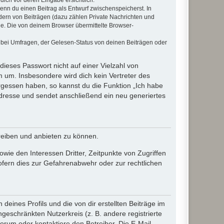
wenn du einen Beitrag als Entwurf zwischenspeicherst. In
dern von Beiträgen (dazu zählen Private Nachrichten und
e. Die von deinem Browser übermittelte Browser-
 bei Umfragen, der Gelesen-Status von deinen Beiträgen oder
dieses Passwort nicht auf einer Vielzahl von
 um. Insbesondere wird dich kein Vertreter des
ergessen haben, so kannst du die Funktion „Ich habe
resse und sendet anschließend ein neu generiertes
reiben und anbieten zu können.
ie den Interessen Dritter, Zeitpunkte von Zugriffen
fern dies zur Gefahrenabwehr oder zur rechtlichen
eines Profils und die von dir erstellten Beiträge im
ngeschränkten Nutzerkreis (z. B. andere registrierte
rum oder kontaktiere den Betreiber. Die E-Mail-