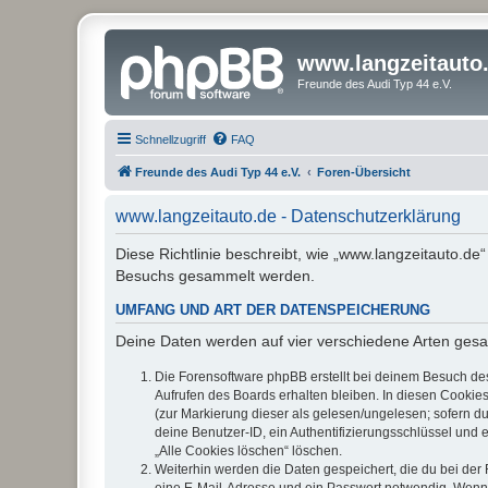
www.langzeitauto
Freunde des Audi Typ 44 e.V.
Schnellzugriff
FAQ
Freunde des Audi Typ 44 e.V.
Foren-Übersicht
www.langzeitauto.de - Datenschutzerklärung
Diese Richtlinie beschreibt, wie „www.langzeitauto.de
Besuchs gesammelt werden.
UMFANG UND ART DER DATENSPEICHERUNG
Deine Daten werden auf vier verschiedene Arten ges
Die Forensoftware phpBB erstellt bei deinem Besuch de
Aufrufen des Boards erhalten bleiben. In diesen Cookies
(zur Markierung dieser als gelesen/ungelesen; sofern d
deine Benutzer-ID, ein Authentifizierungsschlüssel und 
„Alle Cookies löschen“ löschen.
Weiterhin werden die Daten gespeichert, die du bei der 
eine E-Mail-Adresse und ein Passwort notwendig. Wenn du