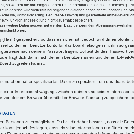
llst, so werden die dort eingegebenen Daten ebenfalls gespeichert. Gleiches gilt, 
Die IP-Adresse wird weiterhin bei folgenden Aktionen gespeichert: Löschen und Än
l-Adresse, Kontoaktivierung, Benutzer-Passwort) und gescheiterte Anmeldeversuch
ine?“-Funktion angezeigt und nicht dauerhaft gespeichert.
 dass weitere Daten gespeichert werden. Dazu gehören dein Abstimmungsverhalten
gungsfunktionen.
(Hash) gespeichert, so dass es sicher ist. Jedoch wird dir empfohlen, 
ssel zu deinem Benutzerkonto für das Board, also geh mit ihm sorgsam
htigterweise nach deinem Passwort fragen. Solltest du dein Passwort v
are fragt dich dann nach deinem Benutzernamen und deiner E-Mail-Ad
Board zugreifen kannst.
en und oben näher spezifizierten Daten zu speichern, um das Board bet
en einer Interessenabwägung zwischen deinen und seinen Interessen sow
r von deinem Browser übermittelter Browser-Kennung zu speichern, so
R DATEN
n Personen zu ermöglichen. Du bist dir daher bewusst, dass die Daten d
ber kann jedoch festlegen, dass einzelne Informationen nur für einen ei
n du Fragen dazu hast, suche nach entsprechenden Informationen im Fo