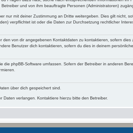
n Betreiber und von ihm beauftragte Personen (Administratoren) zugäng
r nur mit deiner Zustimmung an Dritte weitergeben. Dies gilt nicht, s
n) verpflichtet ist oder die Daten zur Durchsetzung rechtlicher Interes
er den von dir angegebenen Kontaktdaten zu kontaktieren, sofern dies 
andere Benutzer dich kontaktieren, sofern du dies in deinem persönliche
, die die phpBB-Software umfassen. Sofern der Betreiber in anderen Be
ormieren.
 Daten über dich gespeichert sind.
 Daten verlangen. Kontaktiere hierzu bitte den Betreiber.
Powered by
phpBB
® Forum Software © phpBB Limited