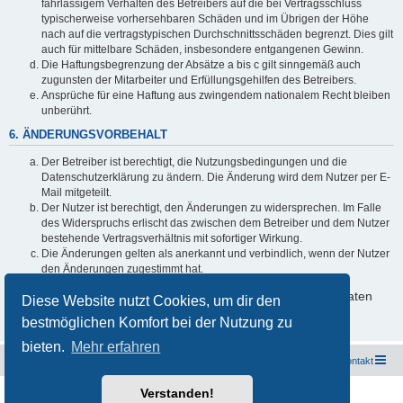
fahrlässigem Verhalten des Betreibers auf die bei Vertragsschluss
typischerweise vorhersehbaren Schäden und im Übrigen der Höhe
nach auf die vertragstypischen Durchschnittsschäden begrenzt. Dies gilt
auch für mittelbare Schäden, insbesondere entgangenen Gewinn.
Die Haftungsbegrenzung der Absätze a bis c gilt sinngemäß auch
zugunsten der Mitarbeiter und Erfüllungsgehilfen des Betreibers.
Ansprüche für eine Haftung aus zwingendem nationalem Recht bleiben
unberührt.
6. ÄNDERUNGSVORBEHALT
Der Betreiber ist berechtigt, die Nutzungsbedingungen und die
Datenschutzerklärung zu ändern. Die Änderung wird dem Nutzer per E-
Mail mitgeteilt.
Der Nutzer ist berechtigt, den Änderungen zu widersprechen. Im Falle
des Widerspruchs erlischt das zwischen dem Betreiber und dem Nutzer
bestehende Vertragsverhältnis mit sofortiger Wirkung.
Die Änderungen gelten als anerkannt und verbindlich, wenn der Nutzer
den Änderungen zugestimmt hat.
Informationen über den Umgang mit deinen persönlichen Daten
Diese Website nutzt Cookies, um dir den
sind in der Datenschutzerklärung enthalten.
bestmöglichen Komfort bei der Nutzung zu
bieten.
Mehr erfahren
Freunde des Audi Typ 44 e.V.
Foren-Übersicht
Kontakt
Verstanden!
Powered by
phpBB
® Forum Software © phpBB Limited