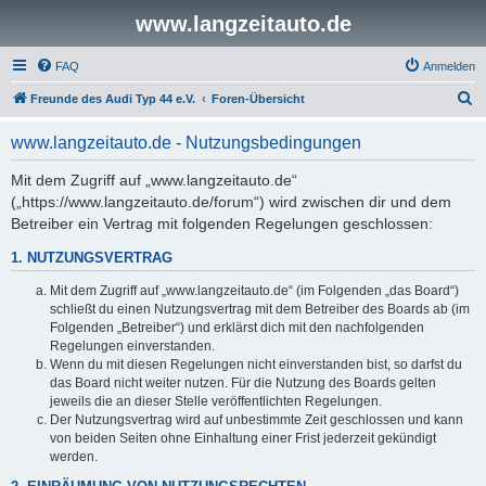
www.langzeitauto.de
FAQ
Anmelden
S
Freunde des Audi Typ 44 e.V.
Foren-Übersicht
u
www.langzeitauto.de - Nutzungsbedingungen
c
h
Mit dem Zugriff auf „www.langzeitauto.de“
(„https://www.langzeitauto.de/forum“) wird zwischen dir und dem
e
Betreiber ein Vertrag mit folgenden Regelungen geschlossen:
1. NUTZUNGSVERTRAG
Mit dem Zugriff auf „www.langzeitauto.de“ (im Folgenden „das Board“)
schließt du einen Nutzungsvertrag mit dem Betreiber des Boards ab (im
Folgenden „Betreiber“) und erklärst dich mit den nachfolgenden
Regelungen einverstanden.
Wenn du mit diesen Regelungen nicht einverstanden bist, so darfst du
das Board nicht weiter nutzen. Für die Nutzung des Boards gelten
jeweils die an dieser Stelle veröffentlichten Regelungen.
Der Nutzungsvertrag wird auf unbestimmte Zeit geschlossen und kann
von beiden Seiten ohne Einhaltung einer Frist jederzeit gekündigt
werden.