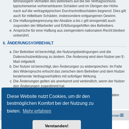
fahrlässigem Verhalten des Betreibers auf die bei Vertragsschluss
typischerweise vorhersehbaren Schäden und im Übrigen der Höhe
nach auf die vertragstypischen Durchschnittsschäden begrenzt. Dies gilt
auch für mittelbare Schäden, insbesondere entgangenen Gewinn.
Die Haftungsbegrenzung der Absätze a bis c gilt sinngemäß auch
zugunsten der Mitarbeiter und Erfüllungsgehilfen des Betreibers.
Ansprüche für eine Haftung aus zwingendem nationalem Recht bleiben
unberührt.
6. ÄNDERUNGSVORBEHALT
Der Betreiber ist berechtigt, die Nutzungsbedingungen und die
Datenschutzerklärung zu ändern. Die Änderung wird dem Nutzer per E-
Mail mitgeteilt.
Der Nutzer ist berechtigt, den Änderungen zu widersprechen. Im Falle
des Widerspruchs erlischt das zwischen dem Betreiber und dem Nutzer
bestehende Vertragsverhältnis mit sofortiger Wirkung.
Die Änderungen gelten als anerkannt und verbindlich, wenn der Nutzer
den Änderungen zugestimmt hat.
Informationen über den Umgang mit deinen persönlichen Daten
Diese Website nutzt Cookies, um dir den
sind in der Datenschutzerklärung enthalten.
bestmöglichen Komfort bei der Nutzung zu
bieten.
Mehr erfahren
Freunde des Audi Typ 44 e.V.
Foren-Übersicht
Kontakt
Verstanden!
Powered by
phpBB
® Forum Software © phpBB Limited