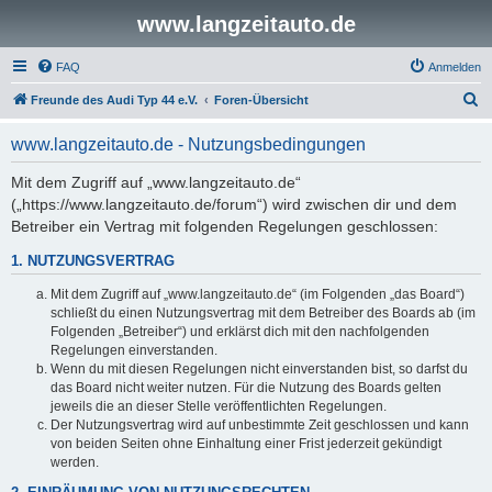
www.langzeitauto.de
FAQ
Anmelden
S
Freunde des Audi Typ 44 e.V.
Foren-Übersicht
u
www.langzeitauto.de - Nutzungsbedingungen
c
h
Mit dem Zugriff auf „www.langzeitauto.de“
(„https://www.langzeitauto.de/forum“) wird zwischen dir und dem
e
Betreiber ein Vertrag mit folgenden Regelungen geschlossen:
1. NUTZUNGSVERTRAG
Mit dem Zugriff auf „www.langzeitauto.de“ (im Folgenden „das Board“)
schließt du einen Nutzungsvertrag mit dem Betreiber des Boards ab (im
Folgenden „Betreiber“) und erklärst dich mit den nachfolgenden
Regelungen einverstanden.
Wenn du mit diesen Regelungen nicht einverstanden bist, so darfst du
das Board nicht weiter nutzen. Für die Nutzung des Boards gelten
jeweils die an dieser Stelle veröffentlichten Regelungen.
Der Nutzungsvertrag wird auf unbestimmte Zeit geschlossen und kann
von beiden Seiten ohne Einhaltung einer Frist jederzeit gekündigt
werden.