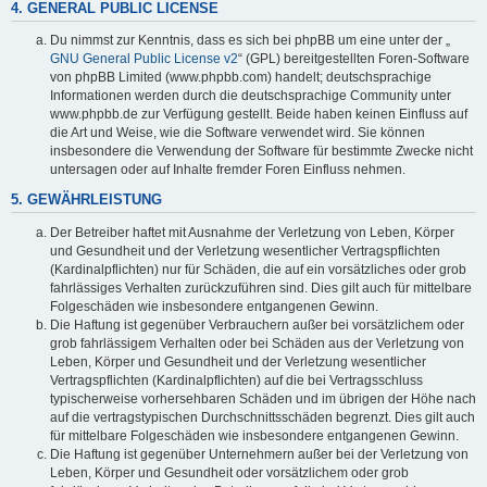
4. GENERAL PUBLIC LICENSE
Du nimmst zur Kenntnis, dass es sich bei phpBB um eine unter der „
GNU General Public License v2
“ (GPL) bereitgestellten Foren-Software
von phpBB Limited (www.phpbb.com) handelt; deutschsprachige
Informationen werden durch die deutschsprachige Community unter
www.phpbb.de zur Verfügung gestellt. Beide haben keinen Einfluss auf
die Art und Weise, wie die Software verwendet wird. Sie können
insbesondere die Verwendung der Software für bestimmte Zwecke nicht
untersagen oder auf Inhalte fremder Foren Einfluss nehmen.
5. GEWÄHRLEISTUNG
Der Betreiber haftet mit Ausnahme der Verletzung von Leben, Körper
und Gesundheit und der Verletzung wesentlicher Vertragspflichten
(Kardinalpflichten) nur für Schäden, die auf ein vorsätzliches oder grob
fahrlässiges Verhalten zurückzuführen sind. Dies gilt auch für mittelbare
Folgeschäden wie insbesondere entgangenen Gewinn.
Die Haftung ist gegenüber Verbrauchern außer bei vorsätzlichem oder
grob fahrlässigem Verhalten oder bei Schäden aus der Verletzung von
Leben, Körper und Gesundheit und der Verletzung wesentlicher
Vertragspflichten (Kardinalpflichten) auf die bei Vertragsschluss
typischerweise vorhersehbaren Schäden und im übrigen der Höhe nach
auf die vertragstypischen Durchschnittsschäden begrenzt. Dies gilt auch
für mittelbare Folgeschäden wie insbesondere entgangenen Gewinn.
Die Haftung ist gegenüber Unternehmern außer bei der Verletzung von
Leben, Körper und Gesundheit oder vorsätzlichem oder grob