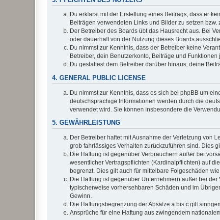
Du erklärst mit der Erstellung eines Beitrags, dass er ke
Beiträgen verwendeten Links und Bilder zu setzen bzw.
Der Betreiber des Boards übt das Hausrecht aus. Bei V
oder dauerhaft von der Nutzung dieses Boards ausschlie
Du nimmst zur Kenntnis, dass der Betreiber keine Verantw
Betreiber, dein Benutzerkonto, Beiträge und Funktionen 
Du gestattest dem Betreiber darüber hinaus, deine Beit
4. GENERAL PUBLIC LICENSE
Du nimmst zur Kenntnis, dass es sich bei phpBB um eine
deutschsprachige Informationen werden durch die deuts
verwendet wird. Sie können insbesondere die Verwendun
5. GEWÄHRLEISTUNG
Der Betreiber haftet mit Ausnahme der Verletzung von Le
grob fahrlässiges Verhalten zurückzuführen sind. Dies 
Die Haftung ist gegenüber Verbrauchern außer bei vors
wesentlicher Vertragspflichten (Kardinalpflichten) auf
begrenzt. Dies gilt auch für mittelbare Folgeschäden 
Die Haftung ist gegenüber Unternehmern außer bei der V
typischerweise vorhersehbaren Schäden und im Übrigen 
Gewinn.
Die Haftungsbegrenzung der Absätze a bis c gilt sinnge
Ansprüche für eine Haftung aus zwingendem nationalem