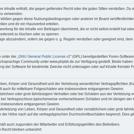
ine Inhalte enthält, die gegen geltendes Recht oder die guten Sitten verstoßen. Du 
 zu verwenden.
erstößen gegen diese Nutzungsbedingungen oder anderer im Board veröffentlichte
ßen und dir ein Hausverbot erteilen.
ortung für die Inhalte von Beiträgen übernimmt, die er nicht selbst erstellt hat od
jederzeit zu löschen oder zu sperren.
räge abzuändern, sofern sie gegen o. g. Regeln verstoßen oder geeignet sind, dem
 unter der „
GNU General Public License v2
“ (GPL) bereitgestellten Foren-Softwa
chsprachige Community unter www.phpbb.de zur Verfügung gestellt. Beide haben ke
g der Software für bestimmte Zwecke nicht untersagen oder auf Inhalte fremder F
ben, Körper und Gesundheit und der Verletzung wesentlicher Vertragspflichten (Kard
gilt auch für mittelbare Folgeschäden wie insbesondere entgangenen Gewinn.
ätzlichem oder grob fahrlässigem Verhalten oder bei Schäden aus der Verletzung 
 die bei Vertragsschluss typischerweise vorhersehbaren Schäden und im übrigen de
wie insbesondere entgangenen Gewinn.
erletzung von Leben, Körper und Gesundheit oder vorsätzlichem oder grob fahrläs
der Höhe nach auf die vertragstypischen Durchschnittsschäden begrenzt. Dies gi
mäß auch zugunsten der Mitarbeiter und Erfüllungsgehilfen des Betreibers.
 Recht bleiben unberührt.