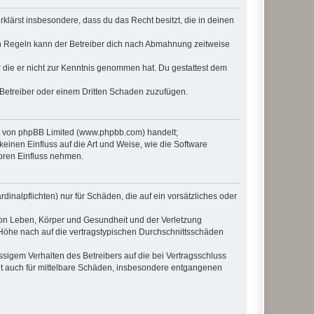
erklärst insbesondere, dass du das Recht besitzt, die in deinen
n Regeln kann der Betreiber dich nach Abmahnung zeitweise
er die er nicht zur Kenntnis genommen hat. Du gestattest dem
 Betreiber oder einem Dritten Schaden zuzufügen.
re von phpBB Limited (www.phpbb.com) handelt;
inen Einfluss auf die Art und Weise, wie die Software
oren Einfluss nehmen.
inalpflichten) nur für Schäden, die auf ein vorsätzliches oder
von Leben, Körper und Gesundheit und der Verletzung
r Höhe nach auf die vertragstypischen Durchschnittsschäden
sigem Verhalten des Betreibers auf die bei Vertragsschluss
lt auch für mittelbare Schäden, insbesondere entgangenen