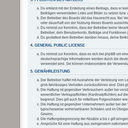
Du erklärst mit der Erstellung eines Beitrags, dass er ke
Beiträgen verwendeten Links und Bilder zu setzen bzw.
Der Betreiber des Boards übt das Hausrecht aus. Bei V
oder dauerhaft von der Nutzung dieses Boards ausschlie
Du nimmst zur Kenntnis, dass der Betreiber keine Verantw
Betreiber, dein Benutzerkonto, Beiträge und Funktionen 
Du gestattest dem Betreiber darüber hinaus, deine Beit
4. GENERAL PUBLIC LICENSE
Du nimmst zur Kenntnis, dass es sich bei phpBB um eine
deutschsprachige Informationen werden durch die deuts
verwendet wird. Sie können insbesondere die Verwendun
5. GEWÄHRLEISTUNG
Der Betreiber haftet mit Ausnahme der Verletzung von Le
grob fahrlässiges Verhalten zurückzuführen sind. Dies 
Die Haftung ist gegenüber Verbrauchern außer bei vors
wesentlicher Vertragspflichten (Kardinalpflichten) auf
begrenzt. Dies gilt auch für mittelbare Folgeschäden 
Die Haftung ist gegenüber Unternehmern außer bei der V
typischerweise vorhersehbaren Schäden und im Übrigen 
Gewinn.
Die Haftungsbegrenzung der Absätze a bis c gilt sinnge
Ansprüche für eine Haftung aus zwingendem nationalem