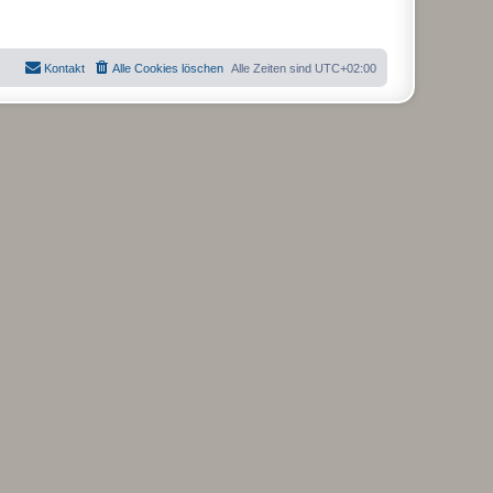
e
e
a
i
r
g
t
B
r
e
a
i
Kontakt
Alle Cookies löschen
Alle Zeiten sind
UTC+02:00
g
t
r
a
g