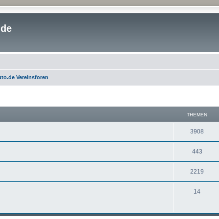
.de
to.de Vereinsforen
THEMEN
3908
443
2219
14