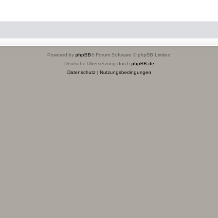
Powered by
phpBB
® Forum Software © phpBB Limited
Deutsche Übersetzung durch
phpBB.de
Datenschutz
|
Nutzungsbedingungen