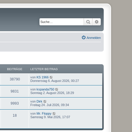
Suche
Erweiterte Suche
Anmelden
BEITRÄGE
LETZTER BEITRAG
N
von
KS 1966
38790
e
Donnerstag 6. August 2026, 00:27
u
e
N
von
kspanda750
9831
s
e
Sonntag 2. August 2026, 18:29
t
u
e
e
N
von
Dirk
r
9993
s
e
Freitag 24. Juli 2026, 09:34
B
t
u
e
e
e
i
N
von
Mr. Floppy
r
18
s
t
e
Samstag 9. Mai 2026, 17:07
B
t
r
u
e
e
a
e
i
r
g
s
t
B
t
r