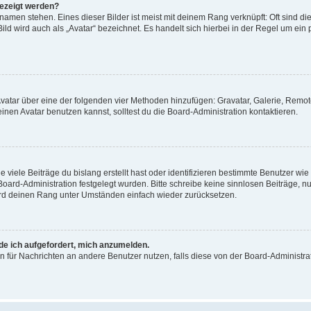
gezeigt werden?
amen stehen. Eines dieser Bilder ist meist mit deinem Rang verknüpft: Oft sind di
ld wird auch als „Avatar“ bezeichnet. Es handelt sich hierbei in der Regel um ein
 Avatar über eine der folgenden vier Methoden hinzufügen: Gravatar, Galerie, Rem
en Avatar benutzen kannst, solltest du die Board-Administration kontaktieren.
viele Beiträge du bislang erstellt hast oder identifizieren bestimmte Benutzer w
 Board-Administration festgelegt wurden. Bitte schreibe keine sinnlosen Beiträge
wird deinen Rang unter Umständen einfach wieder zurücksetzen.
rde ich aufgefordert, mich anzumelden.
ion für Nachrichten an andere Benutzer nutzen, falls diese von der Board-Administ