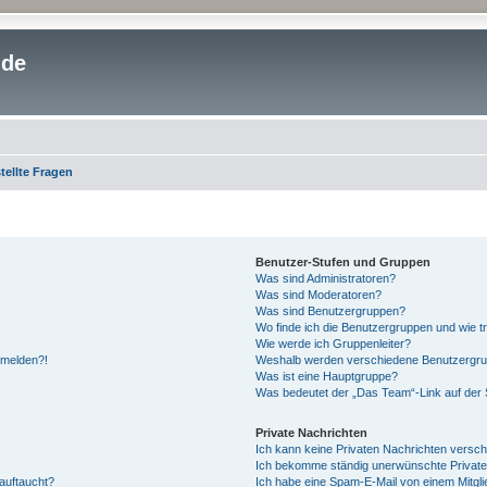
.de
tellte Fragen
Benutzer-Stufen und Gruppen
Was sind Administratoren?
Was sind Moderatoren?
Was sind Benutzergruppen?
Wo finde ich die Benutzergruppen und wie tr
Wie werde ich Gruppenleiter?
anmelden?!
Weshalb werden verschiedene Benutzergrupp
Was ist eine Hauptgruppe?
Was bedeutet der „Das Team“-Link auf der S
Private Nachrichten
Ich kann keine Privaten Nachrichten versch
Ich bekomme ständig unerwünschte Private
auftaucht?
Ich habe eine Spam-E-Mail von einem Mitgli