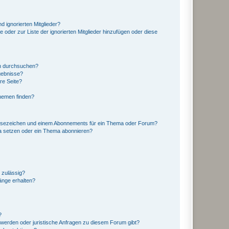
d ignorierten Mitglieder?
e oder zur Liste der ignorierten Mitglieder hinzufügen oder diese
en durchsuchen?
gebnisse?
re Seite?
hemen finden?
esezeichen und einem Abonnements für ein Thema oder Forum?
a setzen oder ein Thema abonnieren?
 zulässig?
hänge erhalten?
?
hwerden oder juristische Anfragen zu diesem Forum gibt?