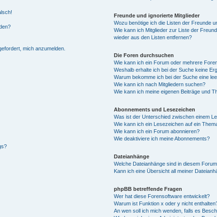
alsch!
Freunde und ignorierte Mitglieder
Wozu benötige ich die Listen der Freunde un
rden?
Wie kann ich Mitglieder zur Liste der Freund
wieder aus den Listen entfernen?
fgefordert, mich anzumelden.
Die Foren durchsuchen
Wie kann ich ein Forum oder mehrere For
Weshalb erhalte ich bei der Suche keine Er
Warum bekomme ich bei der Suche eine lee
Wie kann ich nach Mitgliedern suchen?
Wie kann ich meine eigenen Beiträge und T
Abonnements und Lesezeichen
Was ist der Unterschied zwischen einem L
Wie kann ich ein Lesezeichen auf ein Them
Wie kann ich ein Forum abonnieren?
Wie deaktiviere ich meine Abonnements?
gs?
Dateianhänge
Welche Dateianhänge sind in diesem Forum
Kann ich eine Übersicht all meiner Dateian
phpBB betreffende Fragen
Wer hat diese Forensoftware entwickelt?
Warum ist Funktion x oder y nicht enthalten
An wen soll ich mich wenden, falls es Besc