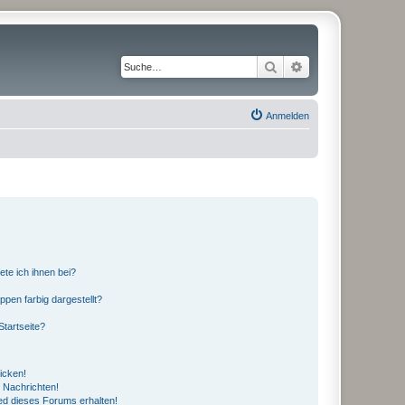
Suche
Erweiterte Suche
Anmelden
ete ich ihnen bei?
en farbig dargestellt?
tartseite?
icken!
 Nachrichten!
ed dieses Forums erhalten!