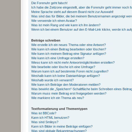
Die Forenuhr geht falsch!
Ich habe die Zeitzone eingestellt, aber die Forenuhr geht immer noch f
Meine Sprache steht auf diesem Board nicht zur Auswahl!
Was sind das für Bilder, die bei meinem Benutzernamen angezeigt we
Wie verwende ich einen Avatar?
Was ist mein Rang und wie kann ich ihn ändern?
Wenn ich bei einem Benutzer auf den E-Mail-Link klicke, werde ich au
Beiträge schreiben
Wie erstelle ich ein neues Thema oder eine Antwort?
Wie kann ich einen Beitrag bearbeiten oder löschen?
Wie kann ich meinem Beitrag eine Signatur anfügen?
Wie kann ich eine Umfrage erstellen?
Wieso kann ich nicht mehr Antwortmöglichkeiten erstellen?
Wie bearbeite oder lösche ich eine Umfrage?
Warum kann ich auf bestimmte Foren nicht zugreifen?
Weshalb kann ich keine Dateianhänge anfügen?
Weshalb wurde ich verwarnt?
Wie kann ich Beiträge den Moderatoren melden?
Was bewirkt die „Speichern“-Schaltfläche beim Schreiben eines Beitra
Warum muss mein Beitrag erst freigegeben werden?
Wie markiere ich ein Thema als neu?
Textformatierung und Thementypen
Was ist BBCode?
Kann ich HTML benutzen?
Was sind Smileys?
Kann ich Bilder in meine Beiträge einfügen?
Was sind globale Bekanntmachungen?