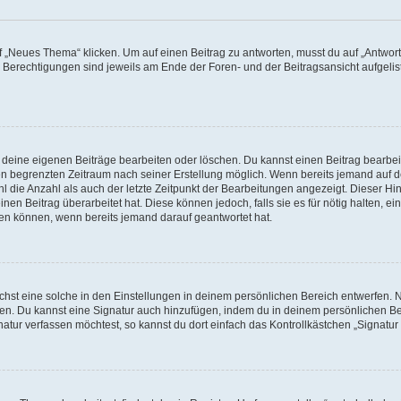
„Neues Thema“ klicken. Um auf einen Beitrag zu antworten, musst du auf „Antworte
e Berechtigungen sind jeweils am Ende der Foren- und der Beitragsansicht aufgeliste
r deine eigenen Beiträge bearbeiten oder löschen. Du kannst einen Beitrag bearbe
inen begrenzten Zeitraum nach seiner Erstellung möglich. Wenn bereits jemand auf de
 die Anzahl als auch der letzte Zeitpunkt der Bearbeitungen angezeigt. Dieser Hi
en Beitrag überarbeitet hat. Diese können jedoch, falls sie es für nötig halten, ei
hen können, wenn bereits jemand darauf geantwortet hat.
st eine solche in den Einstellungen in deinem persönlichen Bereich entwerfen. Na
eren. Du kannst eine Signatur auch hinzufügen, indem du in deinem persönlichen 
atur verfassen möchtest, so kannst du dort einfach das Kontrollkästchen „Signatu