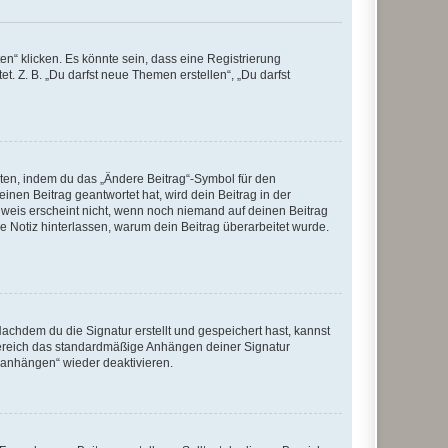
n“ klicken. Es könnte sein, dass eine Registrierung
t. Z. B. „Du darfst neue Themen erstellen“, „Du darfst
iten, indem du das „Ändere Beitrag“-Symbol für den
inen Beitrag geantwortet hat, wird dein Beitrag in der
nweis erscheint nicht, wenn noch niemand auf deinen Beitrag
ne Notiz hinterlassen, warum dein Beitrag überarbeitet wurde.
chdem du die Signatur erstellt und gespeichert hast, kannst
Bereich das standardmäßige Anhängen deiner Signatur
r anhängen“ wieder deaktivieren.