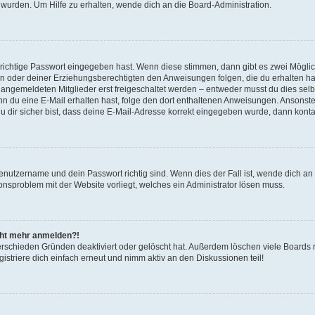
 wurden. Um Hilfe zu erhalten, wende dich an die Board-Administration.
 richtige Passwort eingegeben hast. Wenn diese stimmen, dann gibt es zwei Mögl
tern oder deiner Erziehungsberechtigten den Anweisungen folgen, die du erhalten ha
u angemeldeten Mitglieder erst freigeschaltet werden – entweder musst du dies selbs
. Wenn du eine E-Mail erhalten hast, folge den dort enthaltenen Anweisungen. Ansons
 dir sicher bist, dass deine E-Mail-Adresse korrekt eingegeben wurde, dann kontak
Benutzername und dein Passwort richtig sind. Wenn dies der Fall ist, wende dich a
ionsproblem mit der Website vorliegt, welches ein Administrator lösen muss.
icht mehr anmelden?!
erschieden Gründen deaktiviert oder gelöscht hat. Außerdem löschen viele Boards r
triere dich einfach erneut und nimm aktiv an den Diskussionen teil!