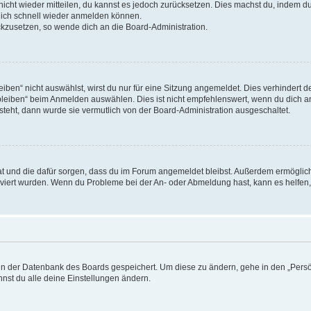
 nicht wieder mitteilen, du kannst es jedoch zurücksetzen. Dies machst du, indem 
 dich schnell wieder anmelden können.
ückzusetzen, so wende dich an die Board-Administration.
en“ nicht auswählst, wirst du nur für eine Sitzung angemeldet. Dies verhindert 
leiben“ beim Anmelden auswählen. Dies ist nicht empfehlenswert, wenn du dich an
 steht, dann wurde sie vermutlich von der Board-Administration ausgeschaltet.
 hat und die dafür sorgen, dass du im Forum angemeldet bleibst. Außerdem ermögli
tiviert wurden. Wenn du Probleme bei der An- oder Abmeldung hast, kann es helfen
n in der Datenbank des Boards gespeichert. Um diese zu ändern, gehe in den „Persö
nst du alle deine Einstellungen ändern.