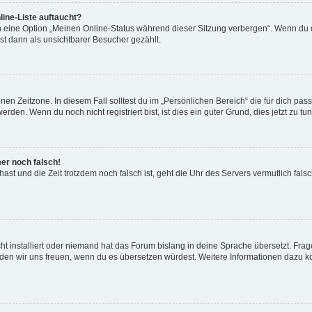
ine-Liste auftaucht?
n eine Option „Meinen Online-Status während dieser Sitzung verbergen“. Wenn du d
st dann als unsichtbarer Besucher gezählt.
en Zeitzone. In diesem Fall solltest du im „Persönlichen Bereich“ die für dich passe
den. Wenn du noch nicht registriert bist, ist dies ein guter Grund, dies jetzt zu tun
mer noch falsch!
t hast und die Zeit trotzdem noch falsch ist, geht die Uhr des Servers vermutlich fal
t installiert oder niemand hat das Forum bislang in deine Sprache übersetzt. Frag
, würden wir uns freuen, wenn du es übersetzen würdest. Weitere Informationen dazu