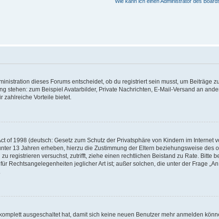
Wie kann ich einen Administrator des Board
istration dieses Forums entscheidet, ob du registriert sein musst, um Beiträge zu s
ung stehen: zum Beispiel Avatarbilder, Private Nachrichten, E-Mail-Versand an ander
 zahlreiche Vorteile bietet.
t of 1998 (deutsch: Gesetz zum Schutz der Privatsphäre von Kindern im Internet vo
unter 13 Jahren erheben, hierzu die Zustimmung der Eltern beziehungsweise des o
h zu registrieren versuchst, zutrifft, ziehe einen rechtlichen Beistand zu Rate. Bit
für Rechtsangelegenheiten jeglicher Art ist; außer solchen, die unter der Frage „
.
g komplett ausgeschaltet hat, damit sich keine neuen Benutzer mehr anmelden könn