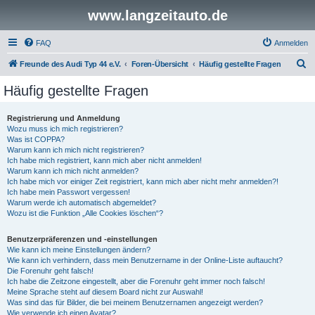
www.langzeitauto.de
FAQ
Anmelden
S
Freunde des Audi Typ 44 e.V.
Foren-Übersicht
Häufig gestellte Fragen
u
Häufig gestellte Fragen
c
h
Registrierung und Anmeldung
Wozu muss ich mich registrieren?
e
Was ist COPPA?
Warum kann ich mich nicht registrieren?
Ich habe mich registriert, kann mich aber nicht anmelden!
Warum kann ich mich nicht anmelden?
Ich habe mich vor einiger Zeit registriert, kann mich aber nicht mehr anmelden?!
Ich habe mein Passwort vergessen!
Warum werde ich automatisch abgemeldet?
Wozu ist die Funktion „Alle Cookies löschen“?
Benutzerpräferenzen und -einstellungen
Wie kann ich meine Einstellungen ändern?
Wie kann ich verhindern, dass mein Benutzername in der Online-Liste auftaucht?
Die Forenuhr geht falsch!
Ich habe die Zeitzone eingestellt, aber die Forenuhr geht immer noch falsch!
Meine Sprache steht auf diesem Board nicht zur Auswahl!
Was sind das für Bilder, die bei meinem Benutzernamen angezeigt werden?
Wie verwende ich einen Avatar?