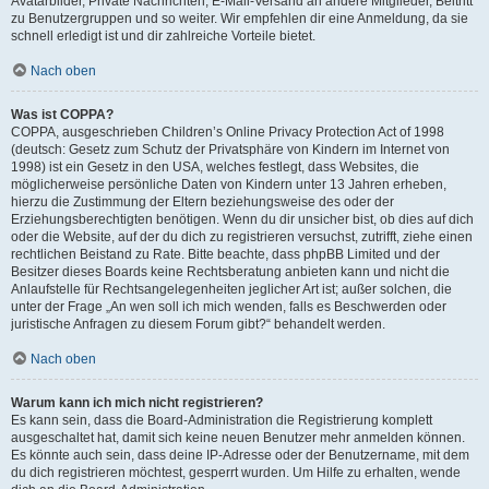
Avatarbilder, Private Nachrichten, E-Mail-Versand an andere Mitglieder, Beitritt
zu Benutzergruppen und so weiter. Wir empfehlen dir eine Anmeldung, da sie
schnell erledigt ist und dir zahlreiche Vorteile bietet.
Nach oben
Was ist COPPA?
COPPA, ausgeschrieben Children’s Online Privacy Protection Act of 1998
(deutsch: Gesetz zum Schutz der Privatsphäre von Kindern im Internet von
1998) ist ein Gesetz in den USA, welches festlegt, dass Websites, die
möglicherweise persönliche Daten von Kindern unter 13 Jahren erheben,
hierzu die Zustimmung der Eltern beziehungsweise des oder der
Erziehungsberechtigten benötigen. Wenn du dir unsicher bist, ob dies auf dich
oder die Website, auf der du dich zu registrieren versuchst, zutrifft, ziehe einen
rechtlichen Beistand zu Rate. Bitte beachte, dass phpBB Limited und der
Besitzer dieses Boards keine Rechtsberatung anbieten kann und nicht die
Anlaufstelle für Rechtsangelegenheiten jeglicher Art ist; außer solchen, die
unter der Frage „An wen soll ich mich wenden, falls es Beschwerden oder
juristische Anfragen zu diesem Forum gibt?“ behandelt werden.
Nach oben
Warum kann ich mich nicht registrieren?
Es kann sein, dass die Board-Administration die Registrierung komplett
ausgeschaltet hat, damit sich keine neuen Benutzer mehr anmelden können.
Es könnte auch sein, dass deine IP-Adresse oder der Benutzername, mit dem
du dich registrieren möchtest, gesperrt wurden. Um Hilfe zu erhalten, wende