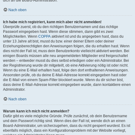
dich an die Board-Administration.
Nach oben
Ich habe mich registriert, kann mich aber nicht anmelden!
Überprüfe zuerst, ob du den richtigen Benutzernamen und das richtige
Passwort eingegeben hast. Wenn diese stimmen, dann gibt es zwei
Möglichkeiten. Wenn
COPPA
aktiviert ist und du angegeben hast, dass du
unter 13 Jahre alt bist, musst du bzw. einer deiner Eltern oder deiner
Erziehungsberechtigten den Anweisungen folgen, die du erhalten hast. Wenn
dies nicht der Fall ist, muss dein Benutzerkonto vielleicht aktiviert werden. Bei
einigen Boards müssen alle neu angemeldeten Mitglieder erst freigeschaltet
werden – entweder musst du dies selbst erledigen oder ein Administrator. Bei
der Registrierung wurde dir mitgeteilt, ob eine Aktivierung nötig ist oder nicht.
Wenn du eine E-Mail erhalten hast, folge den dort enthaltenen Anweisungen.
Ansonsten prüfe, ob du deine E-Mail-Adresse korrekt eingegeben hast oder
die E-Mail von einem Spam-Filter blockiert wurde. Wenn du dir sicher bist,
dass deine E-Mail-Adresse korrekt eingegeben wurde, dann kontaktiere einen
Administrator.
Nach oben
Warum kann ich mich nicht anmelden?
Dafür gibt es viele mögliche Gründe. Prüfe zunächst, ob dein Benutzername
und dein Passwort richtig sind. Wenn dies der Fall ist, wende dich an einen
Board-Administrator, um sicherzugehen, dass du nicht gesperrt wurdest. Es ist
ebenfalls möglich, dass ein Konfigurationsproblem mit der Website vorliegt,