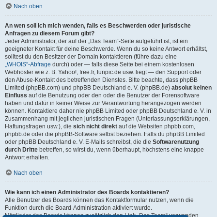
Nach oben
An wen soll ich mich wenden, falls es Beschwerden oder juristische
Anfragen zu diesem Forum gibt?
Jeder Administrator, der auf der „Das Team“-Seite aufgeführt ist, ist ein
geeigneter Kontakt für deine Beschwerde. Wenn du so keine Antwort erhältst,
solltest du den Besitzer der Domain kontaktieren (führe dazu eine
„WHOIS“-Abfrage
durch) oder — falls diese Seite bei einem kostenlosen
Webhoster wie z. B. Yahoo!, free.fr, funpic.de usw. liegt — den Support oder
den Abuse-Kontakt des betreffenden Dienstes. Bitte beachte, dass phpBB
Limited (phpBB.com) und phpBB Deutschland e. V. (phpBB.de)
absolut keinen
Einfluss
auf die Benutzung oder den oder die Benutzer der Forensoftware
haben und dafür in keiner Weise zur Verantwortung herangezogen werden
können. Kontaktiere daher nie phpBB Limited oder phpBB Deutschland e. V. in
Zusammenhang mit jeglichen juristischen Fragen (Unterlassungserklärungen,
Haftungsfragen usw.), die
sich nicht direkt
auf die Websiten phpbb.com,
phpbb.de oder die phpBB-Software selbst beziehen. Falls du phpBB Limited
oder phpBB Deutschland e. V. E-Mails schreibst, die die
Softwarenutzung
durch Dritte
betreffen, so wirst du, wenn überhaupt, höchstens eine knappe
Antwort erhalten.
Nach oben
Wie kann ich einen Administrator des Boards kontaktieren?
Alle Benutzer des Boards können das Kontaktformular nutzen, wenn die
Funktion durch die Board-Administration aktiviert wurde.
Mitglieder des Boards können zusätzlich den Link „Das Team“ verwenden.