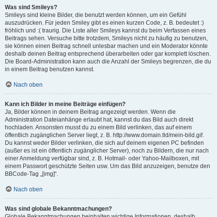
Was sind Smileys?
Smileys sind kleine Bilder, die benutzt werden können, um ein Gefühl
auszudrücken. Für jeden Smiley gibt es einen kurzen Code, z. B. bedeutet :)
fröhlich und :( traurig. Die Liste aller Smileys kannst du beim Verfassen eines
Beitrags sehen. Versuche bitte trotzdem, Smileys nicht zu häufig zu benutzen,
sie können einen Beitrag schnell unlesbar machen und ein Moderator könnte
deshalb deinen Beitrag entsprechend überarbeiten oder gar komplett löschen.
Die Board-Administration kann auch die Anzahl der Smileys begrenzen, die du
in einem Beitrag benutzen kannst.
Nach oben
Kann ich Bilder in meine Beiträge einfügen?
Ja, Bilder können in deinem Beitrag angezeigt werden. Wenn die
Administration Dateianhänge erlaubt hat, kannst du das Bild auch direkt
hochladen. Ansonsten musst du zu einem Bild verlinken, das auf einem
öffentlich zugänglichen Server liegt, z. B. http://www.domain.tld/mein-bild.gif.
Du kannst weder Bilder verlinken, die sich auf deinem eigenen PC befinden
(außer es ist ein öffentlich zugänglicher Server), noch zu Bildern, die nur nach
einer Anmeldung verfügbar sind, z. B. Hotmail- oder Yahoo-Mailboxen, mit
einem Passwort geschützte Seiten usw. Um das Bild anzuzeigen, benutze den
BBCode-Tag „[img]“.
Nach oben
Was sind globale Bekanntmachungen?
Globale Bekanntmachungen beinhalten wichtige Informationen, deshalb