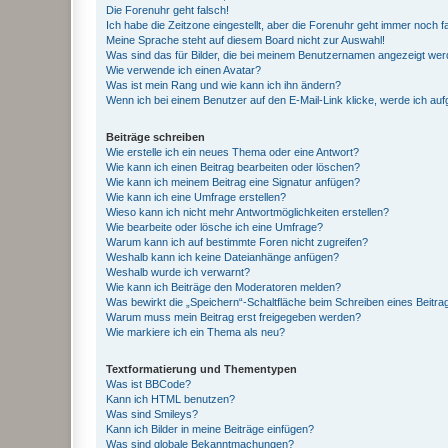
Die Forenuhr geht falsch!
Ich habe die Zeitzone eingestellt, aber die Forenuhr geht immer noch f
Meine Sprache steht auf diesem Board nicht zur Auswahl!
Was sind das für Bilder, die bei meinem Benutzernamen angezeigt we
Wie verwende ich einen Avatar?
Was ist mein Rang und wie kann ich ihn ändern?
Wenn ich bei einem Benutzer auf den E-Mail-Link klicke, werde ich au
Beiträge schreiben
Wie erstelle ich ein neues Thema oder eine Antwort?
Wie kann ich einen Beitrag bearbeiten oder löschen?
Wie kann ich meinem Beitrag eine Signatur anfügen?
Wie kann ich eine Umfrage erstellen?
Wieso kann ich nicht mehr Antwortmöglichkeiten erstellen?
Wie bearbeite oder lösche ich eine Umfrage?
Warum kann ich auf bestimmte Foren nicht zugreifen?
Weshalb kann ich keine Dateianhänge anfügen?
Weshalb wurde ich verwarnt?
Wie kann ich Beiträge den Moderatoren melden?
Was bewirkt die „Speichern“-Schaltfläche beim Schreiben eines Beitra
Warum muss mein Beitrag erst freigegeben werden?
Wie markiere ich ein Thema als neu?
Textformatierung und Thementypen
Was ist BBCode?
Kann ich HTML benutzen?
Was sind Smileys?
Kann ich Bilder in meine Beiträge einfügen?
Was sind globale Bekanntmachungen?