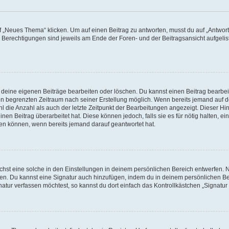
„Neues Thema“ klicken. Um auf einen Beitrag zu antworten, musst du auf „Antworte
e Berechtigungen sind jeweils am Ende der Foren- und der Beitragsansicht aufgeliste
r deine eigenen Beiträge bearbeiten oder löschen. Du kannst einen Beitrag bearbe
inen begrenzten Zeitraum nach seiner Erstellung möglich. Wenn bereits jemand auf de
 die Anzahl als auch der letzte Zeitpunkt der Bearbeitungen angezeigt. Dieser Hi
en Beitrag überarbeitet hat. Diese können jedoch, falls sie es für nötig halten, ei
hen können, wenn bereits jemand darauf geantwortet hat.
st eine solche in den Einstellungen in deinem persönlichen Bereich entwerfen. Na
eren. Du kannst eine Signatur auch hinzufügen, indem du in deinem persönlichen 
atur verfassen möchtest, so kannst du dort einfach das Kontrollkästchen „Signatu