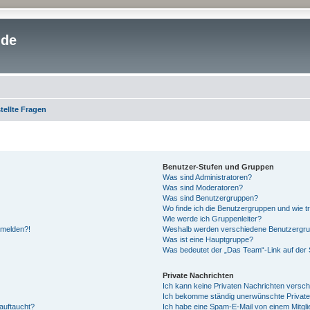
.de
tellte Fragen
Benutzer-Stufen und Gruppen
Was sind Administratoren?
Was sind Moderatoren?
Was sind Benutzergruppen?
Wo finde ich die Benutzergruppen und wie tr
Wie werde ich Gruppenleiter?
anmelden?!
Weshalb werden verschiedene Benutzergrupp
Was ist eine Hauptgruppe?
Was bedeutet der „Das Team“-Link auf der S
Private Nachrichten
Ich kann keine Privaten Nachrichten versch
Ich bekomme ständig unerwünschte Private
auftaucht?
Ich habe eine Spam-E-Mail von einem Mitgli