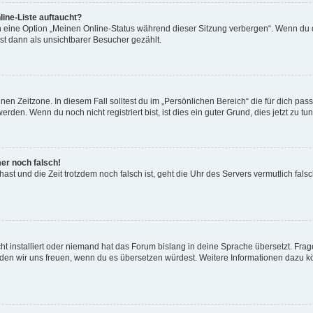
ine-Liste auftaucht?
n eine Option „Meinen Online-Status während dieser Sitzung verbergen“. Wenn du d
st dann als unsichtbarer Besucher gezählt.
en Zeitzone. In diesem Fall solltest du im „Persönlichen Bereich“ die für dich passe
den. Wenn du noch nicht registriert bist, ist dies ein guter Grund, dies jetzt zu tun
mer noch falsch!
t hast und die Zeit trotzdem noch falsch ist, geht die Uhr des Servers vermutlich fal
t installiert oder niemand hat das Forum bislang in deine Sprache übersetzt. Frag
, würden wir uns freuen, wenn du es übersetzen würdest. Weitere Informationen dazu