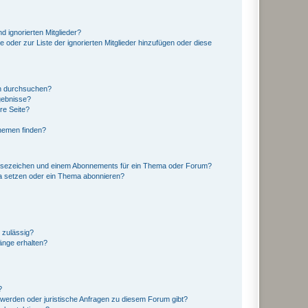
d ignorierten Mitglieder?
e oder zur Liste der ignorierten Mitglieder hinzufügen oder diese
en durchsuchen?
gebnisse?
re Seite?
hemen finden?
esezeichen und einem Abonnements für ein Thema oder Forum?
a setzen oder ein Thema abonnieren?
 zulässig?
hänge erhalten?
?
hwerden oder juristische Anfragen zu diesem Forum gibt?