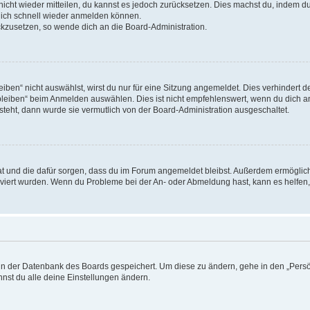
 nicht wieder mitteilen, du kannst es jedoch zurücksetzen. Dies machst du, indem 
 dich schnell wieder anmelden können.
ückzusetzen, so wende dich an die Board-Administration.
en“ nicht auswählst, wirst du nur für eine Sitzung angemeldet. Dies verhindert 
leiben“ beim Anmelden auswählen. Dies ist nicht empfehlenswert, wenn du dich an
 steht, dann wurde sie vermutlich von der Board-Administration ausgeschaltet.
 hat und die dafür sorgen, dass du im Forum angemeldet bleibst. Außerdem ermögli
tiviert wurden. Wenn du Probleme bei der An- oder Abmeldung hast, kann es helfen
n in der Datenbank des Boards gespeichert. Um diese zu ändern, gehe in den „Persö
nst du alle deine Einstellungen ändern.