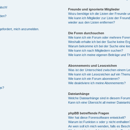
alsch!
Freunde und ignorierte Mitglieder
Wozu benötige ich die Listen der Freunde un
rden?
Wie kann ich Mitglieder zur Liste der Freund
wieder aus den Listen entfernen?
fgefordert, mich anzumelden.
Die Foren durchsuchen
Wie kann ich ein Forum oder mehrere For
Weshalb erhalte ich bei der Suche keine Er
Warum bekomme ich bei der Suche eine lee
Wie kann ich nach Mitgliedern suchen?
Wie kann ich meine eigenen Beiträge und T
Abonnements und Lesezeichen
Was ist der Unterschied zwischen einem L
Wie kann ich ein Lesezeichen auf ein Them
Wie kann ich ein Forum abonnieren?
Wie deaktiviere ich meine Abonnements?
gs?
Dateianhänge
Welche Dateianhänge sind in diesem Forum
Kann ich eine Übersicht all meiner Dateian
phpBB betreffende Fragen
Wer hat diese Forensoftware entwickelt?
Warum ist Funktion x oder y nicht enthalten
An wen soll ich mich wenden, falls es Besc