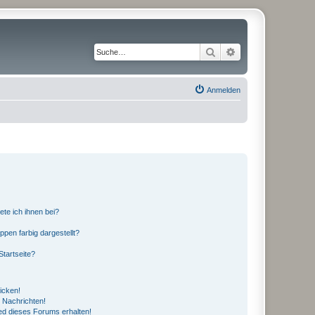
Suche
Erweiterte Suche
Anmelden
ete ich ihnen bei?
en farbig dargestellt?
tartseite?
icken!
 Nachrichten!
ed dieses Forums erhalten!