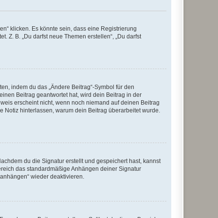
n“ klicken. Es könnte sein, dass eine Registrierung
t. Z. B. „Du darfst neue Themen erstellen“, „Du darfst
iten, indem du das „Ändere Beitrag“-Symbol für den
inen Beitrag geantwortet hat, wird dein Beitrag in der
nweis erscheint nicht, wenn noch niemand auf deinen Beitrag
ne Notiz hinterlassen, warum dein Beitrag überarbeitet wurde.
chdem du die Signatur erstellt und gespeichert hast, kannst
Bereich das standardmäßige Anhängen deiner Signatur
r anhängen“ wieder deaktivieren.