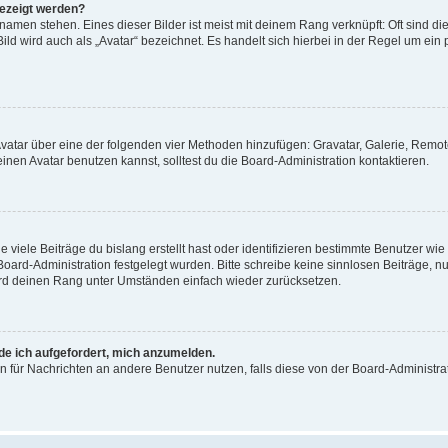
gezeigt werden?
amen stehen. Eines dieser Bilder ist meist mit deinem Rang verknüpft: Oft sind di
ld wird auch als „Avatar“ bezeichnet. Es handelt sich hierbei in der Regel um ein
 Avatar über eine der folgenden vier Methoden hinzufügen: Gravatar, Galerie, Rem
en Avatar benutzen kannst, solltest du die Board-Administration kontaktieren.
viele Beiträge du bislang erstellt hast oder identifizieren bestimmte Benutzer w
 Board-Administration festgelegt wurden. Bitte schreibe keine sinnlosen Beiträge
wird deinen Rang unter Umständen einfach wieder zurücksetzen.
rde ich aufgefordert, mich anzumelden.
ion für Nachrichten an andere Benutzer nutzen, falls diese von der Board-Administ