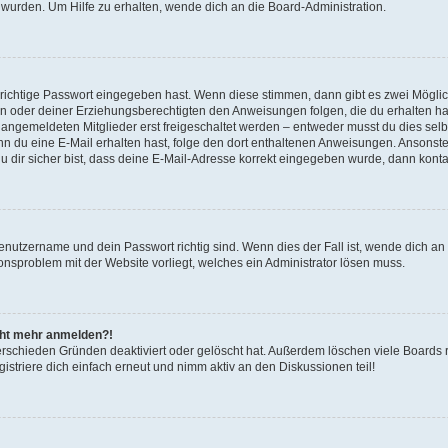
 wurden. Um Hilfe zu erhalten, wende dich an die Board-Administration.
 richtige Passwort eingegeben hast. Wenn diese stimmen, dann gibt es zwei Mögl
tern oder deiner Erziehungsberechtigten den Anweisungen folgen, die du erhalten ha
u angemeldeten Mitglieder erst freigeschaltet werden – entweder musst du dies selbs
. Wenn du eine E-Mail erhalten hast, folge den dort enthaltenen Anweisungen. Ansons
 dir sicher bist, dass deine E-Mail-Adresse korrekt eingegeben wurde, dann kontak
Benutzername und dein Passwort richtig sind. Wenn dies der Fall ist, wende dich a
ionsproblem mit der Website vorliegt, welches ein Administrator lösen muss.
icht mehr anmelden?!
erschieden Gründen deaktiviert oder gelöscht hat. Außerdem löschen viele Boards r
triere dich einfach erneut und nimm aktiv an den Diskussionen teil!