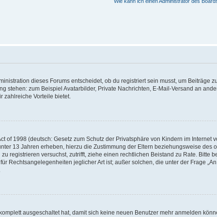
Wie kann ich einen Administrator des Board
istration dieses Forums entscheidet, ob du registriert sein musst, um Beiträge zu s
ung stehen: zum Beispiel Avatarbilder, Private Nachrichten, E-Mail-Versand an ander
 zahlreiche Vorteile bietet.
t of 1998 (deutsch: Gesetz zum Schutz der Privatsphäre von Kindern im Internet vo
unter 13 Jahren erheben, hierzu die Zustimmung der Eltern beziehungsweise des o
h zu registrieren versuchst, zutrifft, ziehe einen rechtlichen Beistand zu Rate. Bit
für Rechtsangelegenheiten jeglicher Art ist; außer solchen, die unter der Frage „
.
g komplett ausgeschaltet hat, damit sich keine neuen Benutzer mehr anmelden könn