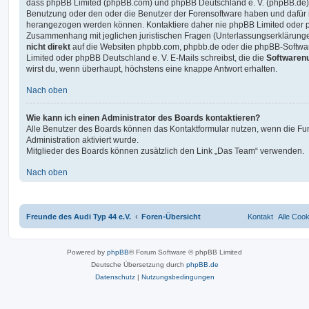
dass phpBB Limited (phpBB.com) und phpBB Deutschland e. V. (phpBB.de
Benutzung oder den oder die Benutzer der Forensoftware haben und dafür 
herangezogen werden können. Kontaktiere daher nie phpBB Limited oder p
Zusammenhang mit jeglichen juristischen Fragen (Unterlassungserklärunge
nicht direkt
auf die Websiten phpbb.com, phpbb.de oder die phpBB-Softwar
Limited oder phpBB Deutschland e. V. E-Mails schreibst, die die
Softwarenu
wirst du, wenn überhaupt, höchstens eine knappe Antwort erhalten.
Nach oben
Wie kann ich einen Administrator des Boards kontaktieren?
Alle Benutzer des Boards können das Kontaktformular nutzen, wenn die Fun
Administration aktiviert wurde.
Mitglieder des Boards können zusätzlich den Link „Das Team“ verwenden.
Nach oben
Freunde des Audi Typ 44 e.V.
Foren-Übersicht
Kontakt
Alle Coo
Powered by
phpBB
® Forum Software © phpBB Limited
Deutsche Übersetzung durch
phpBB.de
Datenschutz
|
Nutzungsbedingungen