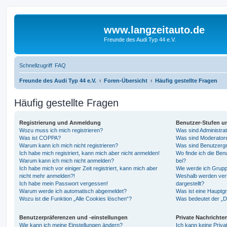
www.langzeitauto.de
Freunde des Audi Typ 44 e.V.
Schnellzugriff
FAQ
Freunde des Audi Typ 44 e.V.
Foren-Übersicht
Häufig gestellte Fragen
Häufig gestellte Fragen
Registrierung und Anmeldung
Benutzer-Stufen u
Wozu muss ich mich registrieren?
Was sind Administra
Was ist COPPA?
Was sind Moderator
Warum kann ich mich nicht registrieren?
Was sind Benutzerg
Ich habe mich registriert, kann mich aber nicht anmelden!
Wo finde ich die Ben
Warum kann ich mich nicht anmelden?
bei?
Ich habe mich vor einiger Zeit registriert, kann mich aber
Wie werde ich Grupp
nicht mehr anmelden?!
Weshalb werden ver
Ich habe mein Passwort vergessen!
dargestellt?
Warum werde ich automatisch abgemeldet?
Was ist eine Hauptg
Wozu ist die Funktion „Alle Cookies löschen“?
Was bedeutet der „Da
Benutzerpräferenzen und -einstellungen
Private Nachrichte
Wie kann ich meine Einstellungen ändern?
Ich kann keine Priva