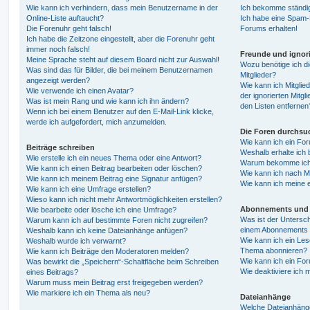
Wie kann ich verhindern, dass mein Benutzername in der
Ich bekomme ständig
Online-Liste auftaucht?
Ich habe eine Spam-E
Die Forenuhr geht falsch!
Forums erhalten!
Ich habe die Zeitzone eingestellt, aber die Forenuhr geht
immer noch falsch!
Freunde und ignori
Meine Sprache steht auf diesem Board nicht zur Auswahl!
Wozu benötige ich di
Was sind das für Bilder, die bei meinem Benutzernamen
Mitglieder?
angezeigt werden?
Wie kann ich Mitglied
Wie verwende ich einen Avatar?
der ignorierten Mitg
Was ist mein Rang und wie kann ich ihn ändern?
den Listen entfernen
Wenn ich bei einem Benutzer auf den E-Mail-Link klicke,
werde ich aufgefordert, mich anzumelden.
Die Foren durchsu
Wie kann ich ein Fo
Beiträge schreiben
Weshalb erhalte ich 
Wie erstelle ich ein neues Thema oder eine Antwort?
Warum bekomme ich b
Wie kann ich einen Beitrag bearbeiten oder löschen?
Wie kann ich nach M
Wie kann ich meinem Beitrag eine Signatur anfügen?
Wie kann ich meine 
Wie kann ich eine Umfrage erstellen?
Wieso kann ich nicht mehr Antwortmöglichkeiten erstellen?
Abonnements und 
Wie bearbeite oder lösche ich eine Umfrage?
Was ist der Untersc
Warum kann ich auf bestimmte Foren nicht zugreifen?
einem Abonnements 
Weshalb kann ich keine Dateianhänge anfügen?
Wie kann ich ein Les
Weshalb wurde ich verwarnt?
Thema abonnieren?
Wie kann ich Beiträge den Moderatoren melden?
Wie kann ich ein Fo
Was bewirkt die „Speichern“-Schaltfläche beim Schreiben
Wie deaktiviere ich
eines Beitrags?
Warum muss mein Beitrag erst freigegeben werden?
Wie markiere ich ein Thema als neu?
Dateianhänge
Welche Dateianhänge