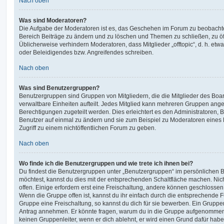
Nach oben
Was sind Moderatoren?
Die Aufgabe der Moderatoren ist es, das Geschehen im Forum zu beobachte
Bereich Beiträge zu ändern und zu löschen und Themen zu schließen, zu öff
Üblicherweise verhindern Moderatoren, dass Mitglieder „offtopic“, d. h. e
oder Beleidigendes bzw. Angreifendes schreiben.
Nach oben
Was sind Benutzergruppen?
Benutzergruppen sind Gruppen von Mitgliedern, die die Mitglieder des Board
verwaltbare Einheiten aufteilt. Jedes Mitglied kann mehreren Gruppen an
Berechtigungen zugeteilt werden. Dies erleichtert es den Administratoren,
Benutzer auf einmal zu ändern und sie zum Beispiel zu Moderatoren eines
Zugriff zu einem nichtöffentlichen Forum zu geben.
Nach oben
Wo finde ich die Benutzergruppen und wie trete ich ihnen bei?
Du findest die Benutzergruppen unter „Benutzergruppen“ im persönlichen B
möchtest, kannst du dies mit der entsprechenden Schaltfläche machen. Nic
offen. Einige erfordern erst eine Freischaltung, andere können geschlossen 
Wenn die Gruppe offen ist, kannst du ihr einfach durch die entsprechende Fu
Gruppe eine Freischaltung, so kannst du dich für sie bewerben. Ein Gruppe
Antrag annehmen. Er könnte fragen, warum du in die Gruppe aufgenommen 
keinen Gruppenleiter, wenn er dich ablehnt, er wird einen Grund dafür habe