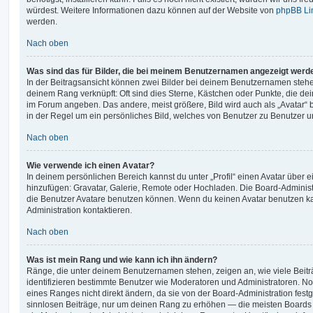
würdest. Weitere Informationen dazu können auf der Website von
phpBB Li
werden.
Nach oben
Was sind das für Bilder, die bei meinem Benutzernamen angezeigt werd
In der Beitragsansicht können zwei Bilder bei deinem Benutzernamen stehen.
deinem Rang verknüpft: Oft sind dies Sterne, Kästchen oder Punkte, die de
im Forum angeben. Das andere, meist größere, Bild wird auch als „Avatar“ b
in der Regel um ein persönliches Bild, welches von Benutzer zu Benutzer unt
Nach oben
Wie verwende ich einen Avatar?
In deinem persönlichen Bereich kannst du unter „Profil“ einen Avatar über 
hinzufügen: Gravatar, Galerie, Remote oder Hochladen. Die Board-Adminis
die Benutzer Avatare benutzen können. Wenn du keinen Avatar benutzen kan
Administration kontaktieren.
Nach oben
Was ist mein Rang und wie kann ich ihn ändern?
Ränge, die unter deinem Benutzernamen stehen, zeigen an, wie viele Beiträg
identifizieren bestimmte Benutzer wie Moderatoren und Administratoren. N
eines Ranges nicht direkt ändern, da sie von der Board-Administration festg
sinnlosen Beiträge, nur um deinen Rang zu erhöhen — die meisten Boards 