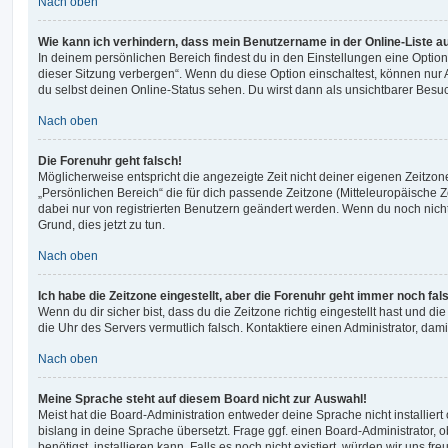
Nach oben
Wie kann ich verhindern, dass mein Benutzername in der Online-Liste a
In deinem persönlichen Bereich findest du in den Einstellungen eine Opti
dieser Sitzung verbergen“. Wenn du diese Option einschaltest, können nur
du selbst deinen Online-Status sehen. Du wirst dann als unsichtbarer Besuc
Nach oben
Die Forenuhr geht falsch!
Möglicherweise entspricht die angezeigte Zeit nicht deiner eigenen Zeitzone.
„Persönlichen Bereich“ die für dich passende Zeitzone (Mitteleuropäische Zei
dabei nur von registrierten Benutzern geändert werden. Wenn du noch nicht reg
Grund, dies jetzt zu tun.
Nach oben
Ich habe die Zeitzone eingestellt, aber die Forenuhr geht immer noch fal
Wenn du dir sicher bist, dass du die Zeitzone richtig eingestellt hast und die 
die Uhr des Servers vermutlich falsch. Kontaktiere einen Administrator, da
Nach oben
Meine Sprache steht auf diesem Board nicht zur Auswahl!
Meist hat die Board-Administration entweder deine Sprache nicht installier
bislang in deine Sprache übersetzt. Frage ggf. einen Board-Administrator, 
benötigst, installieren kann. Falls es noch nicht existiert, würden wir uns f