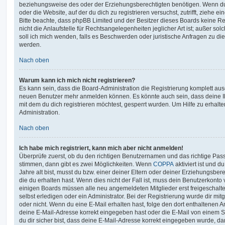
beziehungsweise des oder der Erziehungsberechtigten benötigen. Wenn du di
oder die Website, auf der du dich zu registrieren versuchst, zutrifft, ziehe e
Bitte beachte, dass phpBB Limited und der Besitzer dieses Boards keine 
nicht die Anlaufstelle für Rechtsangelegenheiten jeglicher Art ist; außer so
soll ich mich wenden, falls es Beschwerden oder juristische Anfragen zu d
werden.
Nach oben
Warum kann ich mich nicht registrieren?
Es kann sein, dass die Board-Administration die Registrierung komplett ausg
neuen Benutzer mehr anmelden können. Es könnte auch sein, dass deine 
mit dem du dich registrieren möchtest, gesperrt wurden. Um Hilfe zu erhalt
Administration.
Nach oben
Ich habe mich registriert, kann mich aber nicht anmelden!
Überprüfe zuerst, ob du den richtigen Benutzernamen und das richtige Pa
stimmen, dann gibt es zwei Möglichkeiten. Wenn
COPPA
aktiviert ist und 
Jahre alt bist, musst du bzw. einer deiner Eltern oder deiner Erziehungsbe
die du erhalten hast. Wenn dies nicht der Fall ist, muss dein Benutzerkonto v
einigen Boards müssen alle neu angemeldeten Mitglieder erst freigeschalt
selbst erledigen oder ein Administrator. Bei der Registrierung wurde dir mitget
oder nicht. Wenn du eine E-Mail erhalten hast, folge den dort enthaltenen
deine E-Mail-Adresse korrekt eingegeben hast oder die E-Mail von einem S
du dir sicher bist, dass deine E-Mail-Adresse korrekt eingegeben wurde, dan