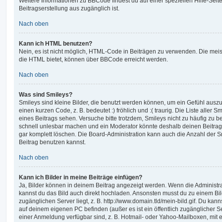
Weitere Informationen zu BBCode findest du auf einer speziellen Hilfe-Seite
Beitragserstellung aus zugänglich ist.
Nach oben
Kann ich HTML benutzen?
Nein, es ist nicht möglich, HTML-Code in Beiträgen zu verwenden. Die mei
die HTML bietet, können über BBCode erreicht werden.
Nach oben
Was sind Smileys?
Smileys sind kleine Bilder, die benutzt werden können, um ein Gefühl auszu
einen kurzen Code, z. B. bedeutet :) fröhlich und :( traurig. Die Liste aller
eines Beitrags sehen. Versuche bitte trotzdem, Smileys nicht zu häufig zu 
schnell unlesbar machen und ein Moderator könnte deshalb deinen Beitrag
gar komplett löschen. Die Board-Administration kann auch die Anzahl der S
Beitrag benutzen kannst.
Nach oben
Kann ich Bilder in meine Beiträge einfügen?
Ja, Bilder können in deinem Beitrag angezeigt werden. Wenn die Administra
kannst du das Bild auch direkt hochladen. Ansonsten musst du zu einem Bild
zugänglichen Server liegt, z. B. http://www.domain.tld/mein-bild.gif. Du kann
auf deinem eigenen PC befinden (außer es ist ein öffentlich zugänglicher Se
einer Anmeldung verfügbar sind, z. B. Hotmail- oder Yahoo-Mailboxen, mit