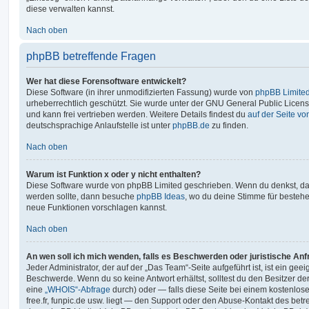
diese verwalten kannst.
Nach oben
phpBB betreffende Fragen
Wer hat diese Forensoftware entwickelt?
Diese Software (in ihrer unmodifizierten Fassung) wurde von
phpBB Limite
urheberrechtlich geschützt. Sie wurde unter der GNU General Public License
und kann frei vertrieben werden. Weitere Details findest du
auf der Seite v
deutschsprachige Anlaufstelle ist unter
phpBB.de
zu finden.
Nach oben
Warum ist Funktion x oder y nicht enthalten?
Diese Software wurde von phpBB Limited geschrieben. Wenn du denkst, das
werden sollte, dann besuche
phpBB Ideas
, wo du deine Stimme für beste
neue Funktionen vorschlagen kannst.
Nach oben
An wen soll ich mich wenden, falls es Beschwerden oder juristische An
Jeder Administrator, der auf der „Das Team“-Seite aufgeführt ist, ist ein geei
Beschwerde. Wenn du so keine Antwort erhältst, solltest du den Besitzer de
eine
„WHOIS“-Abfrage
durch) oder — falls diese Seite bei einem kostenlos
free.fr, funpic.de usw. liegt — den Support oder den Abuse-Kontakt des betr