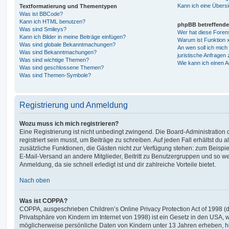
Kann ich eine Übersi
Textformatierung und Thementypen
Was ist BBCode?
Kann ich HTML benutzen?
phpBB betreffende
Was sind Smileys?
Wer hat diese Foren
Kann ich Bilder in meine Beiträge einfügen?
Warum ist Funktion x
Was sind globale Bekanntmachungen?
An wen soll ich mic
Was sind Bekanntmachungen?
juristische Anfragen
Was sind wichtige Themen?
Wie kann ich einen A
Was sind geschlossene Themen?
Was sind Themen-Symbole?
Registrierung und Anmeldung
Wozu muss ich mich registrieren?
Eine Registrierung ist nicht unbedingt zwingend. Die Board-Administration
registriert sein musst, um Beiträge zu schreiben. Auf jeden Fall erhältst du als
zusätzliche Funktionen, die Gästen nicht zur Verfügung stehen: zum Beispiel
E-Mail-Versand an andere Mitglieder, Beitritt zu Benutzergruppen und so wei
Anmeldung, da sie schnell erledigt ist und dir zahlreiche Vorteile bietet.
Nach oben
Was ist COPPA?
COPPA, ausgeschrieben Children’s Online Privacy Protection Act of 1998 (
Privatsphäre von Kindern im Internet von 1998) ist ein Gesetz in den USA, w
möglicherweise persönliche Daten von Kindern unter 13 Jahren erheben, h