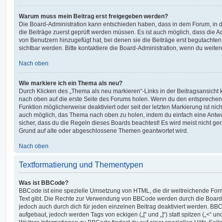
Warum muss mein Beitrag erst freigegeben werden?
Die Board-Administration kann entschieden haben, dass in dem Forum, in de
die Beiträge zuerst geprüft werden müssen. Es ist auch möglich, dass die A
von Benutzern hinzugefügt hat, bei denen sie die Beiträge erst begutachten
sichtbar werden. Bitte kontaktiere die Board-Administration, wenn du weiter
Nach oben
Wie markiere ich ein Thema als neu?
Durch Klicken des „Thema als neu markieren“-Links in der Beitragsansich
nach oben auf die erste Seite des Forums holen. Wenn du den entsprechende
Funktion möglicherweise deaktiviert oder seit der letzten Markierung ist nic
auch möglich, das Thema nach oben zu holen, indem du einfach eine Antwort
sicher, dass du die Regeln dieses Boards beachtest! Es wird meist nicht ge
Grund auf alte oder abgeschlossene Themen geantwortet wird.
Nach oben
Textformatierung und Thementypen
Was ist BBCode?
BBCode ist eine spezielle Umsetzung von HTML, die dir weitreichende For
Text gibt. Die Rechte zur Verwendung von BBCode werden durch die Board
jedoch auch durch dich für jeden einzelnen Beitrag deaktiviert werden. BB
aufgebaut, jedoch werden Tags von eckigen („[“ und „]“) statt spitzen („<“ 