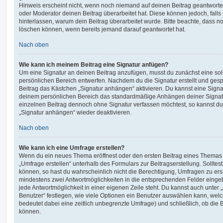
Hinweis erscheint nicht, wenn noch niemand auf deinen Beitrag geantwortet
oder Moderator deinen Beitrag überarbeitet hat. Diese können jedoch, falls s
hinterlassen, warum dein Beitrag überarbeitet wurde. Bitte beachte, dass n
löschen können, wenn bereits jemand darauf geantwortet hat.
Nach oben
Wie kann ich meinem Beitrag eine Signatur anfügen?
Um eine Signatur an deinen Beitrag anzufügen, musst du zunächst eine sol
persönlichen Bereich entwerfen. Nachdem du die Signatur erstellt und gesp
Beitrag das Kästchen „Signatur anhängen“ aktivieren. Du kannst eine Signa
deinem persönlichen Bereich das standardmäßige Anhängen deiner Signatu
einzelnen Beitrag dennoch ohne Signatur verfassen möchtest, so kannst du 
„Signatur anhängen“ wieder deaktivieren.
Nach oben
Wie kann ich eine Umfrage erstellen?
Wenn du ein neues Thema eröffnest oder den ersten Beitrag eines Themas be
„Umfrage erstellen“ unterhalb des Formulars zur Beitragserstellung. Solltes
können, so hast du wahrscheinlich nicht die Berechtigung, Umfragen zu erste
mindestens zwei Antwortmöglichkeiten in die entsprechenden Felder eingeb
jede Antwortmöglichkeit in einer eigenen Zeile steht. Du kannst auch unter
Benutzer“ festlegen, wie viele Optionen ein Benutzer auswählen kann, welche
bedeutet dabei eine zeitlich unbegrenzte Umfrage) und schließlich, ob die
können.