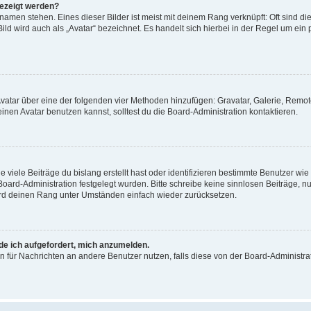
gezeigt werden?
amen stehen. Eines dieser Bilder ist meist mit deinem Rang verknüpft: Oft sind di
ld wird auch als „Avatar“ bezeichnet. Es handelt sich hierbei in der Regel um ein
 Avatar über eine der folgenden vier Methoden hinzufügen: Gravatar, Galerie, Rem
en Avatar benutzen kannst, solltest du die Board-Administration kontaktieren.
viele Beiträge du bislang erstellt hast oder identifizieren bestimmte Benutzer w
 Board-Administration festgelegt wurden. Bitte schreibe keine sinnlosen Beiträge
wird deinen Rang unter Umständen einfach wieder zurücksetzen.
rde ich aufgefordert, mich anzumelden.
ion für Nachrichten an andere Benutzer nutzen, falls diese von der Board-Administ