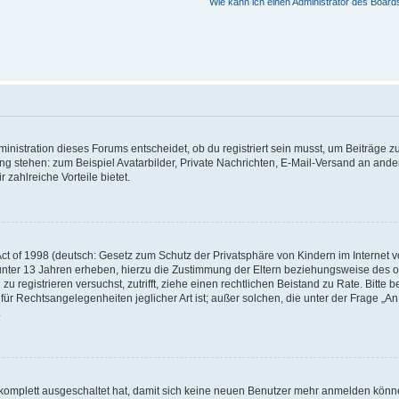
Wie kann ich einen Administrator des Board
istration dieses Forums entscheidet, ob du registriert sein musst, um Beiträge zu s
ung stehen: zum Beispiel Avatarbilder, Private Nachrichten, E-Mail-Versand an ander
 zahlreiche Vorteile bietet.
t of 1998 (deutsch: Gesetz zum Schutz der Privatsphäre von Kindern im Internet vo
unter 13 Jahren erheben, hierzu die Zustimmung der Eltern beziehungsweise des o
h zu registrieren versuchst, zutrifft, ziehe einen rechtlichen Beistand zu Rate. Bit
für Rechtsangelegenheiten jeglicher Art ist; außer solchen, die unter der Frage „
.
g komplett ausgeschaltet hat, damit sich keine neuen Benutzer mehr anmelden könn