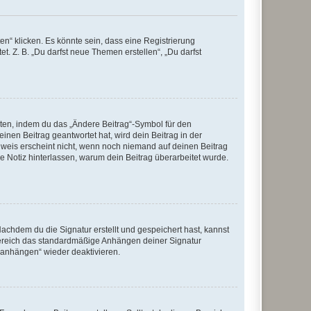
n“ klicken. Es könnte sein, dass eine Registrierung
t. Z. B. „Du darfst neue Themen erstellen“, „Du darfst
iten, indem du das „Ändere Beitrag“-Symbol für den
inen Beitrag geantwortet hat, wird dein Beitrag in der
nweis erscheint nicht, wenn noch niemand auf deinen Beitrag
ne Notiz hinterlassen, warum dein Beitrag überarbeitet wurde.
chdem du die Signatur erstellt und gespeichert hast, kannst
Bereich das standardmäßige Anhängen deiner Signatur
r anhängen“ wieder deaktivieren.