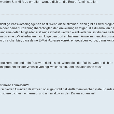
 wurden. Um Hilfe zu erhalten, wende dich an die Board-Administration.
 richtige Passwort eingegeben hast. Wenn diese stimmen, dann gibt es zwei Mögl
tern oder deiner Erziehungsberechtigten den Anweisungen folgen, die du erhalten ha
u angemeldeten Mitglieder erst freigeschaltet werden – entweder musst du dies selbs
. Wenn du eine E-Mail erhalten hast, folge den dort enthaltenen Anweisungen. Ansons
 dir sicher bist, dass deine E-Mail-Adresse korrekt eingegeben wurde, dann kontak
Benutzername und dein Passwort richtig sind. Wenn dies der Fall ist, wende dich a
ionsproblem mit der Website vorliegt, welches ein Administrator lösen muss.
icht mehr anmelden?!
erschieden Gründen deaktiviert oder gelöscht hat. Außerdem löschen viele Boards r
triere dich einfach erneut und nimm aktiv an den Diskussionen teil!