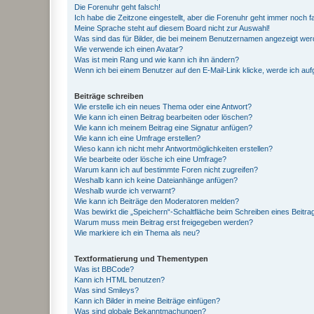
Die Forenuhr geht falsch!
Ich habe die Zeitzone eingestellt, aber die Forenuhr geht immer noch f
Meine Sprache steht auf diesem Board nicht zur Auswahl!
Was sind das für Bilder, die bei meinem Benutzernamen angezeigt we
Wie verwende ich einen Avatar?
Was ist mein Rang und wie kann ich ihn ändern?
Wenn ich bei einem Benutzer auf den E-Mail-Link klicke, werde ich au
Beiträge schreiben
Wie erstelle ich ein neues Thema oder eine Antwort?
Wie kann ich einen Beitrag bearbeiten oder löschen?
Wie kann ich meinem Beitrag eine Signatur anfügen?
Wie kann ich eine Umfrage erstellen?
Wieso kann ich nicht mehr Antwortmöglichkeiten erstellen?
Wie bearbeite oder lösche ich eine Umfrage?
Warum kann ich auf bestimmte Foren nicht zugreifen?
Weshalb kann ich keine Dateianhänge anfügen?
Weshalb wurde ich verwarnt?
Wie kann ich Beiträge den Moderatoren melden?
Was bewirkt die „Speichern“-Schaltfläche beim Schreiben eines Beitra
Warum muss mein Beitrag erst freigegeben werden?
Wie markiere ich ein Thema als neu?
Textformatierung und Thementypen
Was ist BBCode?
Kann ich HTML benutzen?
Was sind Smileys?
Kann ich Bilder in meine Beiträge einfügen?
Was sind globale Bekanntmachungen?