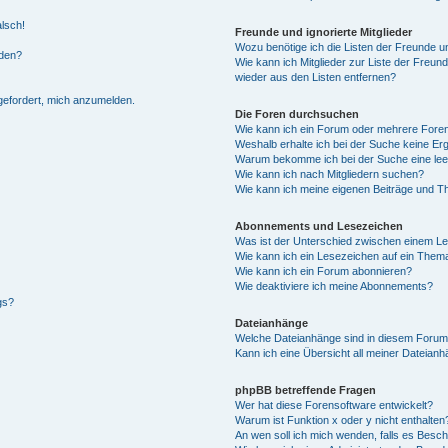
alsch!
Freunde und ignorierte Mitglieder
Wozu benötige ich die Listen der Freunde un
rden?
Wie kann ich Mitglieder zur Liste der Freund
wieder aus den Listen entfernen?
fgefordert, mich anzumelden.
Die Foren durchsuchen
Wie kann ich ein Forum oder mehrere For
Weshalb erhalte ich bei der Suche keine Er
Warum bekomme ich bei der Suche eine lee
Wie kann ich nach Mitgliedern suchen?
Wie kann ich meine eigenen Beiträge und T
Abonnements und Lesezeichen
Was ist der Unterschied zwischen einem L
Wie kann ich ein Lesezeichen auf ein Them
Wie kann ich ein Forum abonnieren?
Wie deaktiviere ich meine Abonnements?
gs?
Dateianhänge
Welche Dateianhänge sind in diesem Forum
Kann ich eine Übersicht all meiner Dateian
phpBB betreffende Fragen
Wer hat diese Forensoftware entwickelt?
Warum ist Funktion x oder y nicht enthalten
An wen soll ich mich wenden, falls es Besc