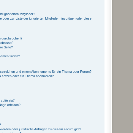
d ignorierten Mitglieder?
e oder zur Liste der ignorierten Mitglieder hinzufügen oder diese
en durchsuchen?
gebnisse?
re Seite?
hemen finden?
esezeichen und einem Abonnements für ein Thema oder Forum?
a setzen oder ein Thema abonnieren?
 zulässig?
hänge erhalten?
?
hwerden oder juristische Anfragen zu diesem Forum gibt?