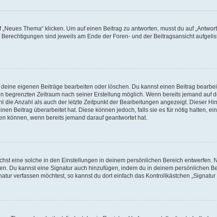
„Neues Thema“ klicken. Um auf einen Beitrag zu antworten, musst du auf „Antworte
e Berechtigungen sind jeweils am Ende der Foren- und der Beitragsansicht aufgeliste
r deine eigenen Beiträge bearbeiten oder löschen. Du kannst einen Beitrag bearbe
inen begrenzten Zeitraum nach seiner Erstellung möglich. Wenn bereits jemand auf de
 die Anzahl als auch der letzte Zeitpunkt der Bearbeitungen angezeigt. Dieser Hi
en Beitrag überarbeitet hat. Diese können jedoch, falls sie es für nötig halten, ei
hen können, wenn bereits jemand darauf geantwortet hat.
st eine solche in den Einstellungen in deinem persönlichen Bereich entwerfen. Na
eren. Du kannst eine Signatur auch hinzufügen, indem du in deinem persönlichen 
atur verfassen möchtest, so kannst du dort einfach das Kontrollkästchen „Signatu