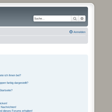
Suche
Erweiterte Suche
Anmelden
ete ich ihnen bei?
en farbig dargestellt?
tartseite?
icken!
 Nachrichten!
ed dieses Forums erhalten!