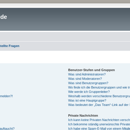
.de
tellte Fragen
Benutzer-Stufen und Gruppen
Was sind Administratoren?
Was sind Moderatoren?
Was sind Benutzergruppen?
Wo finde ich die Benutzergruppen und wie tr
Wie werde ich Gruppenleiter?
anmelden?!
Weshalb werden verschiedene Benutzergrupp
Was ist eine Hauptgruppe?
Was bedeutet der „Das Team“-Link auf der S
Private Nachrichten
Ich kann keine Privaten Nachrichten versch
Ich bekomme ständig unerwünschte Private
auftaucht?
Ich habe eine Spam-E-Mail von einem Mitgli