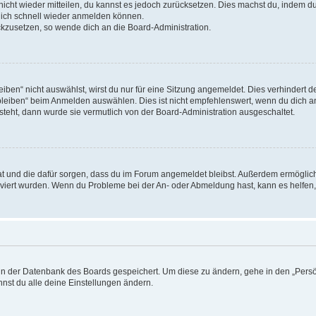
 nicht wieder mitteilen, du kannst es jedoch zurücksetzen. Dies machst du, indem 
 dich schnell wieder anmelden können.
ückzusetzen, so wende dich an die Board-Administration.
en“ nicht auswählst, wirst du nur für eine Sitzung angemeldet. Dies verhindert 
leiben“ beim Anmelden auswählen. Dies ist nicht empfehlenswert, wenn du dich an
 steht, dann wurde sie vermutlich von der Board-Administration ausgeschaltet.
 hat und die dafür sorgen, dass du im Forum angemeldet bleibst. Außerdem ermögli
tiviert wurden. Wenn du Probleme bei der An- oder Abmeldung hast, kann es helfen
n in der Datenbank des Boards gespeichert. Um diese zu ändern, gehe in den „Persö
nst du alle deine Einstellungen ändern.