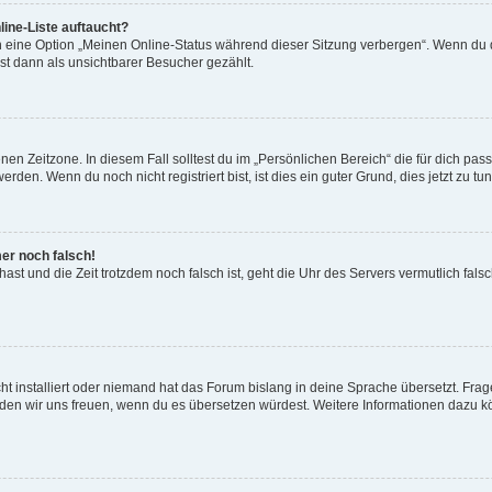
ine-Liste auftaucht?
n eine Option „Meinen Online-Status während dieser Sitzung verbergen“. Wenn du d
st dann als unsichtbarer Besucher gezählt.
en Zeitzone. In diesem Fall solltest du im „Persönlichen Bereich“ die für dich passe
den. Wenn du noch nicht registriert bist, ist dies ein guter Grund, dies jetzt zu tun
mer noch falsch!
t hast und die Zeit trotzdem noch falsch ist, geht die Uhr des Servers vermutlich fal
t installiert oder niemand hat das Forum bislang in deine Sprache übersetzt. Frag
, würden wir uns freuen, wenn du es übersetzen würdest. Weitere Informationen dazu