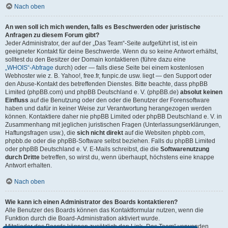
Nach oben
An wen soll ich mich wenden, falls es Beschwerden oder juristische
Anfragen zu diesem Forum gibt?
Jeder Administrator, der auf der „Das Team“-Seite aufgeführt ist, ist ein
geeigneter Kontakt für deine Beschwerde. Wenn du so keine Antwort erhältst,
solltest du den Besitzer der Domain kontaktieren (führe dazu eine
„WHOIS“-Abfrage
durch) oder — falls diese Seite bei einem kostenlosen
Webhoster wie z. B. Yahoo!, free.fr, funpic.de usw. liegt — den Support oder
den Abuse-Kontakt des betreffenden Dienstes. Bitte beachte, dass phpBB
Limited (phpBB.com) und phpBB Deutschland e. V. (phpBB.de)
absolut keinen
Einfluss
auf die Benutzung oder den oder die Benutzer der Forensoftware
haben und dafür in keiner Weise zur Verantwortung herangezogen werden
können. Kontaktiere daher nie phpBB Limited oder phpBB Deutschland e. V. in
Zusammenhang mit jeglichen juristischen Fragen (Unterlassungserklärungen,
Haftungsfragen usw.), die
sich nicht direkt
auf die Websiten phpbb.com,
phpbb.de oder die phpBB-Software selbst beziehen. Falls du phpBB Limited
oder phpBB Deutschland e. V. E-Mails schreibst, die die
Softwarenutzung
durch Dritte
betreffen, so wirst du, wenn überhaupt, höchstens eine knappe
Antwort erhalten.
Nach oben
Wie kann ich einen Administrator des Boards kontaktieren?
Alle Benutzer des Boards können das Kontaktformular nutzen, wenn die
Funktion durch die Board-Administration aktiviert wurde.
Mitglieder des Boards können zusätzlich den Link „Das Team“ verwenden.