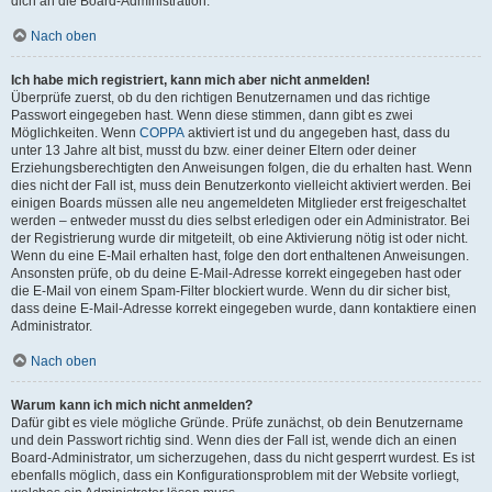
dich an die Board-Administration.
Nach oben
Ich habe mich registriert, kann mich aber nicht anmelden!
Überprüfe zuerst, ob du den richtigen Benutzernamen und das richtige
Passwort eingegeben hast. Wenn diese stimmen, dann gibt es zwei
Möglichkeiten. Wenn
COPPA
aktiviert ist und du angegeben hast, dass du
unter 13 Jahre alt bist, musst du bzw. einer deiner Eltern oder deiner
Erziehungsberechtigten den Anweisungen folgen, die du erhalten hast. Wenn
dies nicht der Fall ist, muss dein Benutzerkonto vielleicht aktiviert werden. Bei
einigen Boards müssen alle neu angemeldeten Mitglieder erst freigeschaltet
werden – entweder musst du dies selbst erledigen oder ein Administrator. Bei
der Registrierung wurde dir mitgeteilt, ob eine Aktivierung nötig ist oder nicht.
Wenn du eine E-Mail erhalten hast, folge den dort enthaltenen Anweisungen.
Ansonsten prüfe, ob du deine E-Mail-Adresse korrekt eingegeben hast oder
die E-Mail von einem Spam-Filter blockiert wurde. Wenn du dir sicher bist,
dass deine E-Mail-Adresse korrekt eingegeben wurde, dann kontaktiere einen
Administrator.
Nach oben
Warum kann ich mich nicht anmelden?
Dafür gibt es viele mögliche Gründe. Prüfe zunächst, ob dein Benutzername
und dein Passwort richtig sind. Wenn dies der Fall ist, wende dich an einen
Board-Administrator, um sicherzugehen, dass du nicht gesperrt wurdest. Es ist
ebenfalls möglich, dass ein Konfigurationsproblem mit der Website vorliegt,