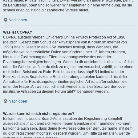
Avatarbilder, Private Nachrichten, E-Mail-Versand an andere Mitglieder, Beitritt
zu Benutzergruppen und so weiter. Wir empfehlen dir eine Anmeldung, da sie
schnell erledigt ist und dir zahlreiche Vorteile bietet.
Nach oben
Was ist COPPA?
COPPA, ausgeschrieben Children’s Online Privacy Protection Act of 1998
(deutsch: Gesetz zum Schutz der Privatsphäre von Kindern im Internet von
1998) ist ein Gesetz in den USA, welches festlegt, dass Websites, die
möglicherweise persönliche Daten von Kindern unter 13 Jahren erheben,
hierzu die Zustimmung der Eltern beziehungsweise des oder der
Erziehungsberechtigten benötigen. Wenn du dir unsicher bist, ob dies auf dich
oder die Website, auf der du dich zu registrieren versuchst, zutrifft, ziehe einen
rechtlichen Beistand zu Rate. Bitte beachte, dass phpBB Limited und der
Besitzer dieses Boards keine Rechtsberatung anbieten kann und nicht die
Anlaufstelle für Rechtsangelegenheiten jeglicher Art ist; außer solchen, die
unter der Frage „An wen soll ich mich wenden, falls es Beschwerden oder
juristische Anfragen zu diesem Forum gibt?“ behandelt werden.
Nach oben
Warum kann ich mich nicht registrieren?
Es kann sein, dass die Board-Administration die Registrierung komplett
ausgeschaltet hat, damit sich keine neuen Benutzer mehr anmelden können.
Es könnte auch sein, dass deine IP-Adresse oder der Benutzername, mit dem
du dich registrieren möchtest, gesperrt wurden. Um Hilfe zu erhalten, wende