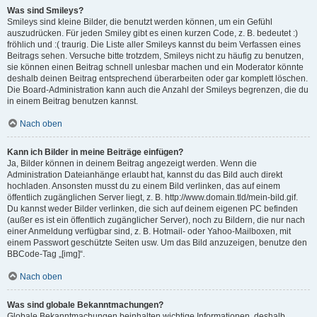
Was sind Smileys?
Smileys sind kleine Bilder, die benutzt werden können, um ein Gefühl
auszudrücken. Für jeden Smiley gibt es einen kurzen Code, z. B. bedeutet :)
fröhlich und :( traurig. Die Liste aller Smileys kannst du beim Verfassen eines
Beitrags sehen. Versuche bitte trotzdem, Smileys nicht zu häufig zu benutzen,
sie können einen Beitrag schnell unlesbar machen und ein Moderator könnte
deshalb deinen Beitrag entsprechend überarbeiten oder gar komplett löschen.
Die Board-Administration kann auch die Anzahl der Smileys begrenzen, die du
in einem Beitrag benutzen kannst.
Nach oben
Kann ich Bilder in meine Beiträge einfügen?
Ja, Bilder können in deinem Beitrag angezeigt werden. Wenn die
Administration Dateianhänge erlaubt hat, kannst du das Bild auch direkt
hochladen. Ansonsten musst du zu einem Bild verlinken, das auf einem
öffentlich zugänglichen Server liegt, z. B. http://www.domain.tld/mein-bild.gif.
Du kannst weder Bilder verlinken, die sich auf deinem eigenen PC befinden
(außer es ist ein öffentlich zugänglicher Server), noch zu Bildern, die nur nach
einer Anmeldung verfügbar sind, z. B. Hotmail- oder Yahoo-Mailboxen, mit
einem Passwort geschützte Seiten usw. Um das Bild anzuzeigen, benutze den
BBCode-Tag „[img]“.
Nach oben
Was sind globale Bekanntmachungen?
Globale Bekanntmachungen beinhalten wichtige Informationen, deshalb