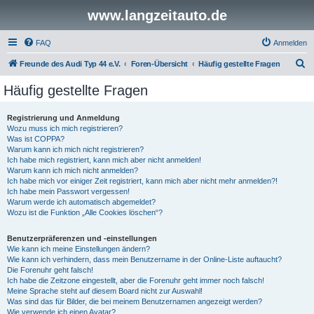
www.langzeitauto.de
FAQ
Anmelden
S
Freunde des Audi Typ 44 e.V.
Foren-Übersicht
Häufig gestellte Fragen
u
Häufig gestellte Fragen
c
h
Registrierung und Anmeldung
Wozu muss ich mich registrieren?
e
Was ist COPPA?
Warum kann ich mich nicht registrieren?
Ich habe mich registriert, kann mich aber nicht anmelden!
Warum kann ich mich nicht anmelden?
Ich habe mich vor einiger Zeit registriert, kann mich aber nicht mehr anmelden?!
Ich habe mein Passwort vergessen!
Warum werde ich automatisch abgemeldet?
Wozu ist die Funktion „Alle Cookies löschen“?
Benutzerpräferenzen und -einstellungen
Wie kann ich meine Einstellungen ändern?
Wie kann ich verhindern, dass mein Benutzername in der Online-Liste auftaucht?
Die Forenuhr geht falsch!
Ich habe die Zeitzone eingestellt, aber die Forenuhr geht immer noch falsch!
Meine Sprache steht auf diesem Board nicht zur Auswahl!
Was sind das für Bilder, die bei meinem Benutzernamen angezeigt werden?
Wie verwende ich einen Avatar?