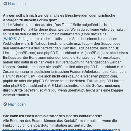
Nach oben
An wen soll ich mich wenden, falls es Beschwerden oder juristische
Anfragen zu diesem Forum gibt?
Jeder Administrator, der auf der „Das Team“-Seite aufgeführt ist, ist ein
geeigneter Kontakt für deine Beschwerde. Wenn du so keine Antwort erhältst,
solltest du den Besitzer der Domain kontaktieren (führe dazu eine
„WHOIS“-Abfrage
durch) oder — falls diese Seite bei einem kostenlosen
Webhoster wie z. B. Yahoo!, free.fr, funpic.de usw. liegt — den Support oder
den Abuse-Kontakt des betreffenden Dienstes. Bitte beachte, dass phpBB
Limited (phpBB.com) und phpBB Deutschland e. V. (phpBB.de)
absolut keinen
Einfluss
auf die Benutzung oder den oder die Benutzer der Forensoftware
haben und dafür in keiner Weise zur Verantwortung herangezogen werden
können. Kontaktiere daher nie phpBB Limited oder phpBB Deutschland e. V. in
Zusammenhang mit jeglichen juristischen Fragen (Unterlassungserklärungen,
Haftungsfragen usw.), die
sich nicht direkt
auf die Websiten phpbb.com,
phpbb.de oder die phpBB-Software selbst beziehen. Falls du phpBB Limited
oder phpBB Deutschland e. V. E-Mails schreibst, die die
Softwarenutzung
durch Dritte
betreffen, so wirst du, wenn überhaupt, höchstens eine knappe
Antwort erhalten.
Nach oben
Wie kann ich einen Administrator des Boards kontaktieren?
Alle Benutzer des Boards können das Kontaktformular nutzen, wenn die
Funktion durch die Board-Administration aktiviert wurde.
Mitglieder des Boards können zusätzlich den Link „Das Team“ verwenden.