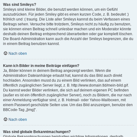
Was sind Smileys?
Smileys sind kleine Bilder, die benutzt werden können, um ein Gefühl
auszudrücken. Für jeden Smiley gibt es einen kurzen Code, z. B. bedeutet :)
fröhlich und :( traurig. Die Liste aller Smileys kannst du beim Verfassen eines
Beitrags sehen. Versuche bitte trotzdem, Smileys nicht zu häufig zu benutzen,
sie können einen Beitrag schnell unlesbar machen und ein Moderator könnte
deshalb deinen Beitrag entsprechend überarbeiten oder gar komplett löschen.
Die Board-Administration kann auch die Anzahl der Smileys begrenzen, die du
in einem Beitrag benutzen kannst.
Nach oben
Kann ich Bilder in meine Beiträge einfügen?
Ja, Bilder können in deinem Beitrag angezeigt werden. Wenn die
Administration Dateianhänge erlaubt hat, kannst du das Bild auch direkt
hochladen. Ansonsten musst du zu einem Bild verlinken, das auf einem
öffentlich zugänglichen Server liegt, z. B. http://www.domain.tld/mein-bild.gif.
Du kannst weder Bilder verlinken, die sich auf deinem eigenen PC befinden
(außer es ist ein öffentlich zugänglicher Server), noch zu Bildern, die nur nach
einer Anmeldung verfügbar sind, z. B. Hotmail- oder Yahoo-Mailboxen, mit
einem Passwort geschützte Seiten usw. Um das Bild anzuzeigen, benutze den
BBCode-Tag „[img]“.
Nach oben
Was sind globale Bekanntmachungen?
Globale Bekanntmachungen beinhalten wichtige Informationen, deshalb