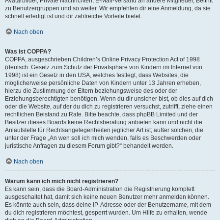
Avatarbilder, Private Nachrichten, E-Mail-Versand an andere Mitglieder, Beitritt
zu Benutzergruppen und so weiter. Wir empfehlen dir eine Anmeldung, da sie
schnell erledigt ist und dir zahlreiche Vorteile bietet.
Nach oben
Was ist COPPA?
COPPA, ausgeschrieben Children’s Online Privacy Protection Act of 1998
(deutsch: Gesetz zum Schutz der Privatsphäre von Kindern im Internet von
1998) ist ein Gesetz in den USA, welches festlegt, dass Websites, die
möglicherweise persönliche Daten von Kindern unter 13 Jahren erheben,
hierzu die Zustimmung der Eltern beziehungsweise des oder der
Erziehungsberechtigten benötigen. Wenn du dir unsicher bist, ob dies auf dich
oder die Website, auf der du dich zu registrieren versuchst, zutrifft, ziehe einen
rechtlichen Beistand zu Rate. Bitte beachte, dass phpBB Limited und der
Besitzer dieses Boards keine Rechtsberatung anbieten kann und nicht die
Anlaufstelle für Rechtsangelegenheiten jeglicher Art ist; außer solchen, die
unter der Frage „An wen soll ich mich wenden, falls es Beschwerden oder
juristische Anfragen zu diesem Forum gibt?“ behandelt werden.
Nach oben
Warum kann ich mich nicht registrieren?
Es kann sein, dass die Board-Administration die Registrierung komplett
ausgeschaltet hat, damit sich keine neuen Benutzer mehr anmelden können.
Es könnte auch sein, dass deine IP-Adresse oder der Benutzername, mit dem
du dich registrieren möchtest, gesperrt wurden. Um Hilfe zu erhalten, wende