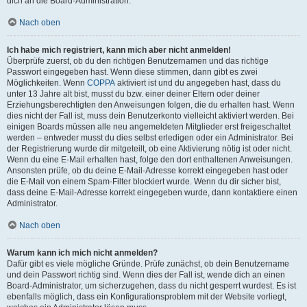
dich an die Board-Administration.
Nach oben
Ich habe mich registriert, kann mich aber nicht anmelden!
Überprüfe zuerst, ob du den richtigen Benutzernamen und das richtige
Passwort eingegeben hast. Wenn diese stimmen, dann gibt es zwei
Möglichkeiten. Wenn
COPPA
aktiviert ist und du angegeben hast, dass du
unter 13 Jahre alt bist, musst du bzw. einer deiner Eltern oder deiner
Erziehungsberechtigten den Anweisungen folgen, die du erhalten hast. Wenn
dies nicht der Fall ist, muss dein Benutzerkonto vielleicht aktiviert werden. Bei
einigen Boards müssen alle neu angemeldeten Mitglieder erst freigeschaltet
werden – entweder musst du dies selbst erledigen oder ein Administrator. Bei
der Registrierung wurde dir mitgeteilt, ob eine Aktivierung nötig ist oder nicht.
Wenn du eine E-Mail erhalten hast, folge den dort enthaltenen Anweisungen.
Ansonsten prüfe, ob du deine E-Mail-Adresse korrekt eingegeben hast oder
die E-Mail von einem Spam-Filter blockiert wurde. Wenn du dir sicher bist,
dass deine E-Mail-Adresse korrekt eingegeben wurde, dann kontaktiere einen
Administrator.
Nach oben
Warum kann ich mich nicht anmelden?
Dafür gibt es viele mögliche Gründe. Prüfe zunächst, ob dein Benutzername
und dein Passwort richtig sind. Wenn dies der Fall ist, wende dich an einen
Board-Administrator, um sicherzugehen, dass du nicht gesperrt wurdest. Es ist
ebenfalls möglich, dass ein Konfigurationsproblem mit der Website vorliegt,