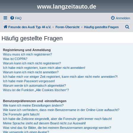
www.langzeitauto.de
FAQ
Anmelden
S
Freunde des Audi Typ 44 e.V.
Foren-Übersicht
Häufig gestellte Fragen
u
Häufig gestellte Fragen
c
h
Registrierung und Anmeldung
Wozu muss ich mich registrieren?
e
Was ist COPPA?
Warum kann ich mich nicht registrieren?
Ich habe mich registriert, kann mich aber nicht anmelden!
Warum kann ich mich nicht anmelden?
Ich habe mich vor einiger Zeit registriert, kann mich aber nicht mehr anmelden?!
Ich habe mein Passwort vergessen!
Warum werde ich automatisch abgemeldet?
Wozu ist die Funktion „Alle Cookies löschen“?
Benutzerpräferenzen und -einstellungen
Wie kann ich meine Einstellungen ändern?
Wie kann ich verhindern, dass mein Benutzername in der Online-Liste auftaucht?
Die Forenuhr geht falsch!
Ich habe die Zeitzone eingestellt, aber die Forenuhr geht immer noch falsch!
Meine Sprache steht auf diesem Board nicht zur Auswahl!
Was sind das für Bilder, die bei meinem Benutzernamen angezeigt werden?
Wie verwende ich einen Avatar?