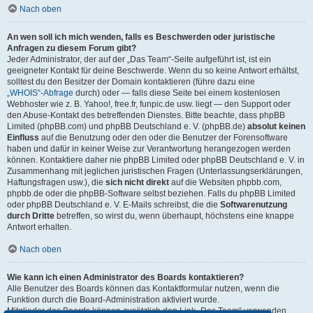
Nach oben
An wen soll ich mich wenden, falls es Beschwerden oder juristische
Anfragen zu diesem Forum gibt?
Jeder Administrator, der auf der „Das Team“-Seite aufgeführt ist, ist ein
geeigneter Kontakt für deine Beschwerde. Wenn du so keine Antwort erhältst,
solltest du den Besitzer der Domain kontaktieren (führe dazu eine
„WHOIS“-Abfrage
durch) oder — falls diese Seite bei einem kostenlosen
Webhoster wie z. B. Yahoo!, free.fr, funpic.de usw. liegt — den Support oder
den Abuse-Kontakt des betreffenden Dienstes. Bitte beachte, dass phpBB
Limited (phpBB.com) und phpBB Deutschland e. V. (phpBB.de)
absolut keinen
Einfluss
auf die Benutzung oder den oder die Benutzer der Forensoftware
haben und dafür in keiner Weise zur Verantwortung herangezogen werden
können. Kontaktiere daher nie phpBB Limited oder phpBB Deutschland e. V. in
Zusammenhang mit jeglichen juristischen Fragen (Unterlassungserklärungen,
Haftungsfragen usw.), die
sich nicht direkt
auf die Websiten phpbb.com,
phpbb.de oder die phpBB-Software selbst beziehen. Falls du phpBB Limited
oder phpBB Deutschland e. V. E-Mails schreibst, die die
Softwarenutzung
durch Dritte
betreffen, so wirst du, wenn überhaupt, höchstens eine knappe
Antwort erhalten.
Nach oben
Wie kann ich einen Administrator des Boards kontaktieren?
Alle Benutzer des Boards können das Kontaktformular nutzen, wenn die
Funktion durch die Board-Administration aktiviert wurde.
Mitglieder des Boards können zusätzlich den Link „Das Team“ verwenden.