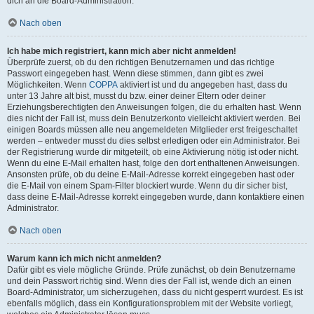
dich an die Board-Administration.
Nach oben
Ich habe mich registriert, kann mich aber nicht anmelden!
Überprüfe zuerst, ob du den richtigen Benutzernamen und das richtige
Passwort eingegeben hast. Wenn diese stimmen, dann gibt es zwei
Möglichkeiten. Wenn
COPPA
aktiviert ist und du angegeben hast, dass du
unter 13 Jahre alt bist, musst du bzw. einer deiner Eltern oder deiner
Erziehungsberechtigten den Anweisungen folgen, die du erhalten hast. Wenn
dies nicht der Fall ist, muss dein Benutzerkonto vielleicht aktiviert werden. Bei
einigen Boards müssen alle neu angemeldeten Mitglieder erst freigeschaltet
werden – entweder musst du dies selbst erledigen oder ein Administrator. Bei
der Registrierung wurde dir mitgeteilt, ob eine Aktivierung nötig ist oder nicht.
Wenn du eine E-Mail erhalten hast, folge den dort enthaltenen Anweisungen.
Ansonsten prüfe, ob du deine E-Mail-Adresse korrekt eingegeben hast oder
die E-Mail von einem Spam-Filter blockiert wurde. Wenn du dir sicher bist,
dass deine E-Mail-Adresse korrekt eingegeben wurde, dann kontaktiere einen
Administrator.
Nach oben
Warum kann ich mich nicht anmelden?
Dafür gibt es viele mögliche Gründe. Prüfe zunächst, ob dein Benutzername
und dein Passwort richtig sind. Wenn dies der Fall ist, wende dich an einen
Board-Administrator, um sicherzugehen, dass du nicht gesperrt wurdest. Es ist
ebenfalls möglich, dass ein Konfigurationsproblem mit der Website vorliegt,