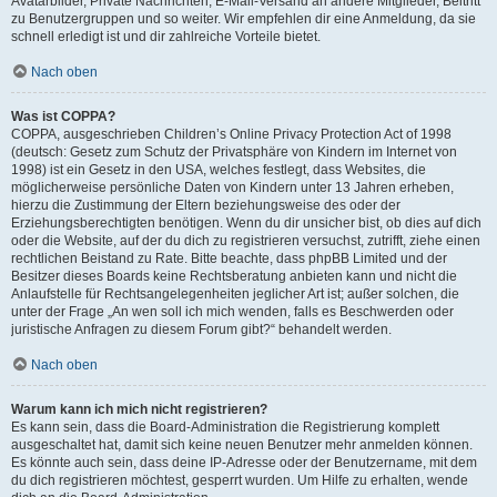
Avatarbilder, Private Nachrichten, E-Mail-Versand an andere Mitglieder, Beitritt
zu Benutzergruppen und so weiter. Wir empfehlen dir eine Anmeldung, da sie
schnell erledigt ist und dir zahlreiche Vorteile bietet.
Nach oben
Was ist COPPA?
COPPA, ausgeschrieben Children’s Online Privacy Protection Act of 1998
(deutsch: Gesetz zum Schutz der Privatsphäre von Kindern im Internet von
1998) ist ein Gesetz in den USA, welches festlegt, dass Websites, die
möglicherweise persönliche Daten von Kindern unter 13 Jahren erheben,
hierzu die Zustimmung der Eltern beziehungsweise des oder der
Erziehungsberechtigten benötigen. Wenn du dir unsicher bist, ob dies auf dich
oder die Website, auf der du dich zu registrieren versuchst, zutrifft, ziehe einen
rechtlichen Beistand zu Rate. Bitte beachte, dass phpBB Limited und der
Besitzer dieses Boards keine Rechtsberatung anbieten kann und nicht die
Anlaufstelle für Rechtsangelegenheiten jeglicher Art ist; außer solchen, die
unter der Frage „An wen soll ich mich wenden, falls es Beschwerden oder
juristische Anfragen zu diesem Forum gibt?“ behandelt werden.
Nach oben
Warum kann ich mich nicht registrieren?
Es kann sein, dass die Board-Administration die Registrierung komplett
ausgeschaltet hat, damit sich keine neuen Benutzer mehr anmelden können.
Es könnte auch sein, dass deine IP-Adresse oder der Benutzername, mit dem
du dich registrieren möchtest, gesperrt wurden. Um Hilfe zu erhalten, wende