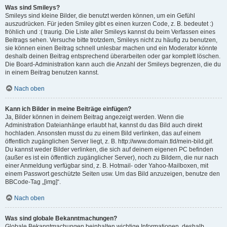
Was sind Smileys?
Smileys sind kleine Bilder, die benutzt werden können, um ein Gefühl
auszudrücken. Für jeden Smiley gibt es einen kurzen Code, z. B. bedeutet :)
fröhlich und :( traurig. Die Liste aller Smileys kannst du beim Verfassen eines
Beitrags sehen. Versuche bitte trotzdem, Smileys nicht zu häufig zu benutzen,
sie können einen Beitrag schnell unlesbar machen und ein Moderator könnte
deshalb deinen Beitrag entsprechend überarbeiten oder gar komplett löschen.
Die Board-Administration kann auch die Anzahl der Smileys begrenzen, die du
in einem Beitrag benutzen kannst.
Nach oben
Kann ich Bilder in meine Beiträge einfügen?
Ja, Bilder können in deinem Beitrag angezeigt werden. Wenn die
Administration Dateianhänge erlaubt hat, kannst du das Bild auch direkt
hochladen. Ansonsten musst du zu einem Bild verlinken, das auf einem
öffentlich zugänglichen Server liegt, z. B. http://www.domain.tld/mein-bild.gif.
Du kannst weder Bilder verlinken, die sich auf deinem eigenen PC befinden
(außer es ist ein öffentlich zugänglicher Server), noch zu Bildern, die nur nach
einer Anmeldung verfügbar sind, z. B. Hotmail- oder Yahoo-Mailboxen, mit
einem Passwort geschützte Seiten usw. Um das Bild anzuzeigen, benutze den
BBCode-Tag „[img]“.
Nach oben
Was sind globale Bekanntmachungen?
Globale Bekanntmachungen beinhalten wichtige Informationen, deshalb