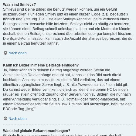
Was sind Smileys?
Smileys sind kleine Bilder, die benutzt werden können, um ein Gefühl
auszudrücken. Für jeden Smiley gibt es einen kurzen Code, z. B. bedeutet :)
fröhlich und :( traurig. Die Liste aller Smileys kannst du beim Verfassen eines
Beitrags sehen. Versuche bitte trotzdem, Smileys nicht zu häufig zu benutzen,
sie können einen Beitrag schnell unlesbar machen und ein Moderator könnte
deshalb deinen Beitrag entsprechend überarbeiten oder gar komplett löschen.
Die Board-Administration kann auch die Anzahl der Smileys begrenzen, die du
in einem Beitrag benutzen kannst.
Nach oben
Kann ich Bilder in meine Beiträge einfügen?
Ja, Bilder können in deinem Beitrag angezeigt werden. Wenn die
Administration Dateianhänge erlaubt hat, kannst du das Bild auch direkt
hochladen. Ansonsten musst du zu einem Bild verlinken, das auf einem
öffentlich zugänglichen Server liegt, z. B. http://www.domain.tld/mein-bild.gif.
Du kannst weder Bilder verlinken, die sich auf deinem eigenen PC befinden
(außer es ist ein öffentlich zugänglicher Server), noch zu Bildern, die nur nach
einer Anmeldung verfügbar sind, z. B. Hotmail- oder Yahoo-Mailboxen, mit
einem Passwort geschützte Seiten usw. Um das Bild anzuzeigen, benutze den
BBCode-Tag „[img]“.
Nach oben
Was sind globale Bekanntmachungen?
Globale Bekanntmachungen beinhalten wichtige Informationen, deshalb