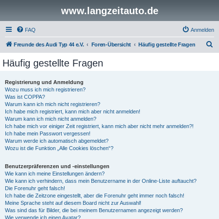
www.langzeitauto.de
FAQ
Anmelden
S
Freunde des Audi Typ 44 e.V.
Foren-Übersicht
Häufig gestellte Fragen
u
Häufig gestellte Fragen
c
h
Registrierung und Anmeldung
Wozu muss ich mich registrieren?
e
Was ist COPPA?
Warum kann ich mich nicht registrieren?
Ich habe mich registriert, kann mich aber nicht anmelden!
Warum kann ich mich nicht anmelden?
Ich habe mich vor einiger Zeit registriert, kann mich aber nicht mehr anmelden?!
Ich habe mein Passwort vergessen!
Warum werde ich automatisch abgemeldet?
Wozu ist die Funktion „Alle Cookies löschen“?
Benutzerpräferenzen und -einstellungen
Wie kann ich meine Einstellungen ändern?
Wie kann ich verhindern, dass mein Benutzername in der Online-Liste auftaucht?
Die Forenuhr geht falsch!
Ich habe die Zeitzone eingestellt, aber die Forenuhr geht immer noch falsch!
Meine Sprache steht auf diesem Board nicht zur Auswahl!
Was sind das für Bilder, die bei meinem Benutzernamen angezeigt werden?
Wie verwende ich einen Avatar?