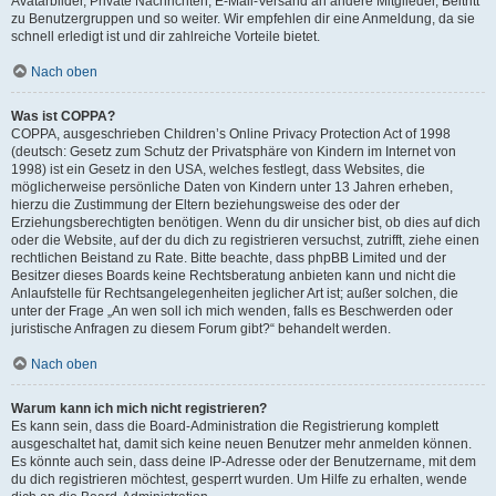
Avatarbilder, Private Nachrichten, E-Mail-Versand an andere Mitglieder, Beitritt
zu Benutzergruppen und so weiter. Wir empfehlen dir eine Anmeldung, da sie
schnell erledigt ist und dir zahlreiche Vorteile bietet.
Nach oben
Was ist COPPA?
COPPA, ausgeschrieben Children’s Online Privacy Protection Act of 1998
(deutsch: Gesetz zum Schutz der Privatsphäre von Kindern im Internet von
1998) ist ein Gesetz in den USA, welches festlegt, dass Websites, die
möglicherweise persönliche Daten von Kindern unter 13 Jahren erheben,
hierzu die Zustimmung der Eltern beziehungsweise des oder der
Erziehungsberechtigten benötigen. Wenn du dir unsicher bist, ob dies auf dich
oder die Website, auf der du dich zu registrieren versuchst, zutrifft, ziehe einen
rechtlichen Beistand zu Rate. Bitte beachte, dass phpBB Limited und der
Besitzer dieses Boards keine Rechtsberatung anbieten kann und nicht die
Anlaufstelle für Rechtsangelegenheiten jeglicher Art ist; außer solchen, die
unter der Frage „An wen soll ich mich wenden, falls es Beschwerden oder
juristische Anfragen zu diesem Forum gibt?“ behandelt werden.
Nach oben
Warum kann ich mich nicht registrieren?
Es kann sein, dass die Board-Administration die Registrierung komplett
ausgeschaltet hat, damit sich keine neuen Benutzer mehr anmelden können.
Es könnte auch sein, dass deine IP-Adresse oder der Benutzername, mit dem
du dich registrieren möchtest, gesperrt wurden. Um Hilfe zu erhalten, wende