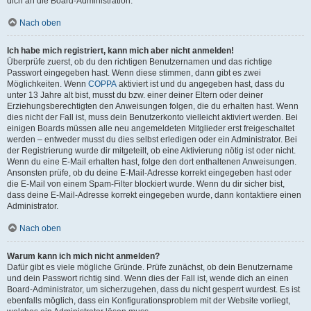
dich an die Board-Administration.
Nach oben
Ich habe mich registriert, kann mich aber nicht anmelden!
Überprüfe zuerst, ob du den richtigen Benutzernamen und das richtige
Passwort eingegeben hast. Wenn diese stimmen, dann gibt es zwei
Möglichkeiten. Wenn
COPPA
aktiviert ist und du angegeben hast, dass du
unter 13 Jahre alt bist, musst du bzw. einer deiner Eltern oder deiner
Erziehungsberechtigten den Anweisungen folgen, die du erhalten hast. Wenn
dies nicht der Fall ist, muss dein Benutzerkonto vielleicht aktiviert werden. Bei
einigen Boards müssen alle neu angemeldeten Mitglieder erst freigeschaltet
werden – entweder musst du dies selbst erledigen oder ein Administrator. Bei
der Registrierung wurde dir mitgeteilt, ob eine Aktivierung nötig ist oder nicht.
Wenn du eine E-Mail erhalten hast, folge den dort enthaltenen Anweisungen.
Ansonsten prüfe, ob du deine E-Mail-Adresse korrekt eingegeben hast oder
die E-Mail von einem Spam-Filter blockiert wurde. Wenn du dir sicher bist,
dass deine E-Mail-Adresse korrekt eingegeben wurde, dann kontaktiere einen
Administrator.
Nach oben
Warum kann ich mich nicht anmelden?
Dafür gibt es viele mögliche Gründe. Prüfe zunächst, ob dein Benutzername
und dein Passwort richtig sind. Wenn dies der Fall ist, wende dich an einen
Board-Administrator, um sicherzugehen, dass du nicht gesperrt wurdest. Es ist
ebenfalls möglich, dass ein Konfigurationsproblem mit der Website vorliegt,