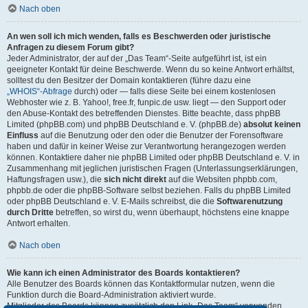
Nach oben
An wen soll ich mich wenden, falls es Beschwerden oder juristische
Anfragen zu diesem Forum gibt?
Jeder Administrator, der auf der „Das Team“-Seite aufgeführt ist, ist ein
geeigneter Kontakt für deine Beschwerde. Wenn du so keine Antwort erhältst,
solltest du den Besitzer der Domain kontaktieren (führe dazu eine
„WHOIS“-Abfrage
durch) oder — falls diese Seite bei einem kostenlosen
Webhoster wie z. B. Yahoo!, free.fr, funpic.de usw. liegt — den Support oder
den Abuse-Kontakt des betreffenden Dienstes. Bitte beachte, dass phpBB
Limited (phpBB.com) und phpBB Deutschland e. V. (phpBB.de)
absolut keinen
Einfluss
auf die Benutzung oder den oder die Benutzer der Forensoftware
haben und dafür in keiner Weise zur Verantwortung herangezogen werden
können. Kontaktiere daher nie phpBB Limited oder phpBB Deutschland e. V. in
Zusammenhang mit jeglichen juristischen Fragen (Unterlassungserklärungen,
Haftungsfragen usw.), die
sich nicht direkt
auf die Websiten phpbb.com,
phpbb.de oder die phpBB-Software selbst beziehen. Falls du phpBB Limited
oder phpBB Deutschland e. V. E-Mails schreibst, die die
Softwarenutzung
durch Dritte
betreffen, so wirst du, wenn überhaupt, höchstens eine knappe
Antwort erhalten.
Nach oben
Wie kann ich einen Administrator des Boards kontaktieren?
Alle Benutzer des Boards können das Kontaktformular nutzen, wenn die
Funktion durch die Board-Administration aktiviert wurde.
Mitglieder des Boards können zusätzlich den Link „Das Team“ verwenden.