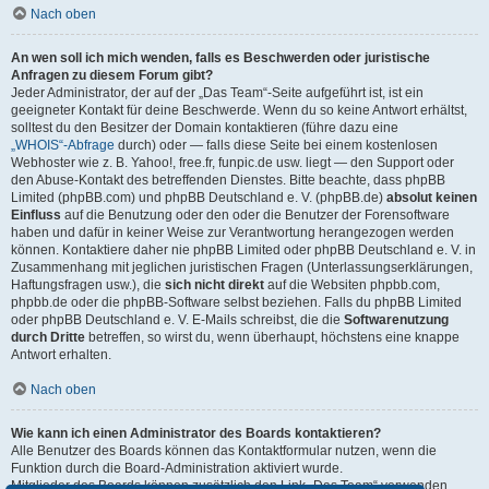
Nach oben
An wen soll ich mich wenden, falls es Beschwerden oder juristische
Anfragen zu diesem Forum gibt?
Jeder Administrator, der auf der „Das Team“-Seite aufgeführt ist, ist ein
geeigneter Kontakt für deine Beschwerde. Wenn du so keine Antwort erhältst,
solltest du den Besitzer der Domain kontaktieren (führe dazu eine
„WHOIS“-Abfrage
durch) oder — falls diese Seite bei einem kostenlosen
Webhoster wie z. B. Yahoo!, free.fr, funpic.de usw. liegt — den Support oder
den Abuse-Kontakt des betreffenden Dienstes. Bitte beachte, dass phpBB
Limited (phpBB.com) und phpBB Deutschland e. V. (phpBB.de)
absolut keinen
Einfluss
auf die Benutzung oder den oder die Benutzer der Forensoftware
haben und dafür in keiner Weise zur Verantwortung herangezogen werden
können. Kontaktiere daher nie phpBB Limited oder phpBB Deutschland e. V. in
Zusammenhang mit jeglichen juristischen Fragen (Unterlassungserklärungen,
Haftungsfragen usw.), die
sich nicht direkt
auf die Websiten phpbb.com,
phpbb.de oder die phpBB-Software selbst beziehen. Falls du phpBB Limited
oder phpBB Deutschland e. V. E-Mails schreibst, die die
Softwarenutzung
durch Dritte
betreffen, so wirst du, wenn überhaupt, höchstens eine knappe
Antwort erhalten.
Nach oben
Wie kann ich einen Administrator des Boards kontaktieren?
Alle Benutzer des Boards können das Kontaktformular nutzen, wenn die
Funktion durch die Board-Administration aktiviert wurde.
Mitglieder des Boards können zusätzlich den Link „Das Team“ verwenden.