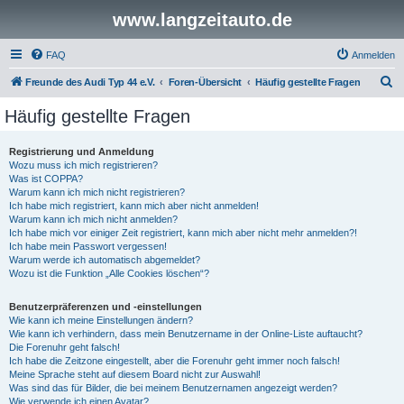
www.langzeitauto.de
FAQ
Anmelden
S
Freunde des Audi Typ 44 e.V.
Foren-Übersicht
Häufig gestellte Fragen
u
Häufig gestellte Fragen
c
h
Registrierung und Anmeldung
Wozu muss ich mich registrieren?
e
Was ist COPPA?
Warum kann ich mich nicht registrieren?
Ich habe mich registriert, kann mich aber nicht anmelden!
Warum kann ich mich nicht anmelden?
Ich habe mich vor einiger Zeit registriert, kann mich aber nicht mehr anmelden?!
Ich habe mein Passwort vergessen!
Warum werde ich automatisch abgemeldet?
Wozu ist die Funktion „Alle Cookies löschen“?
Benutzerpräferenzen und -einstellungen
Wie kann ich meine Einstellungen ändern?
Wie kann ich verhindern, dass mein Benutzername in der Online-Liste auftaucht?
Die Forenuhr geht falsch!
Ich habe die Zeitzone eingestellt, aber die Forenuhr geht immer noch falsch!
Meine Sprache steht auf diesem Board nicht zur Auswahl!
Was sind das für Bilder, die bei meinem Benutzernamen angezeigt werden?
Wie verwende ich einen Avatar?