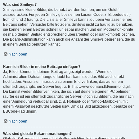
Was sind Smileys?
Smileys sind kleine Bilder, die benutzt werden können, um ein Gefühl
auszudrücken. Für jeden Smiley gibt es einen kurzen Code, z. B. bedeutet :)
fröhlich und :( traurig. Die Liste aller Smileys kannst du beim Verfassen eines
Beitrags sehen. Versuche bitte trotzdem, Smileys nicht zu häufig zu benutzen,
sie können einen Beitrag schnell unlesbar machen und ein Moderator könnte
deshalb deinen Beitrag entsprechend überarbeiten oder gar komplett löschen.
Die Board-Administration kann auch die Anzahl der Smileys begrenzen, die du
in einem Beitrag benutzen kannst.
Nach oben
Kann ich Bilder in meine Beiträge einfügen?
Ja, Bilder können in deinem Beitrag angezeigt werden. Wenn die
Administration Dateianhänge erlaubt hat, kannst du das Bild auch direkt
hochladen. Ansonsten musst du zu einem Bild verlinken, das auf einem
öffentlich zugänglichen Server liegt, z. B. http://www.domain.tld/mein-bild.gif.
Du kannst weder Bilder verlinken, die sich auf deinem eigenen PC befinden
(außer es ist ein öffentlich zugänglicher Server), noch zu Bildern, die nur nach
einer Anmeldung verfügbar sind, z. B. Hotmail- oder Yahoo-Mailboxen, mit
einem Passwort geschützte Seiten usw. Um das Bild anzuzeigen, benutze den
BBCode-Tag „[img]“.
Nach oben
Was sind globale Bekanntmachungen?
Globale Bekanntmachungen beinhalten wichtige Informationen, deshalb