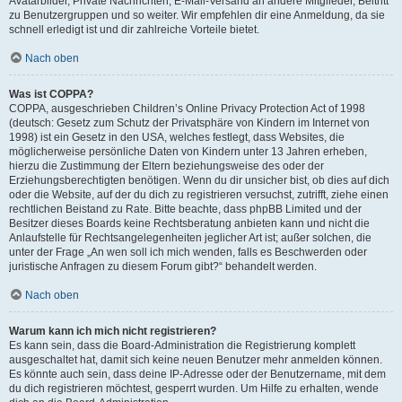
Avatarbilder, Private Nachrichten, E-Mail-Versand an andere Mitglieder, Beitritt
zu Benutzergruppen und so weiter. Wir empfehlen dir eine Anmeldung, da sie
schnell erledigt ist und dir zahlreiche Vorteile bietet.
Nach oben
Was ist COPPA?
COPPA, ausgeschrieben Children’s Online Privacy Protection Act of 1998
(deutsch: Gesetz zum Schutz der Privatsphäre von Kindern im Internet von
1998) ist ein Gesetz in den USA, welches festlegt, dass Websites, die
möglicherweise persönliche Daten von Kindern unter 13 Jahren erheben,
hierzu die Zustimmung der Eltern beziehungsweise des oder der
Erziehungsberechtigten benötigen. Wenn du dir unsicher bist, ob dies auf dich
oder die Website, auf der du dich zu registrieren versuchst, zutrifft, ziehe einen
rechtlichen Beistand zu Rate. Bitte beachte, dass phpBB Limited und der
Besitzer dieses Boards keine Rechtsberatung anbieten kann und nicht die
Anlaufstelle für Rechtsangelegenheiten jeglicher Art ist; außer solchen, die
unter der Frage „An wen soll ich mich wenden, falls es Beschwerden oder
juristische Anfragen zu diesem Forum gibt?“ behandelt werden.
Nach oben
Warum kann ich mich nicht registrieren?
Es kann sein, dass die Board-Administration die Registrierung komplett
ausgeschaltet hat, damit sich keine neuen Benutzer mehr anmelden können.
Es könnte auch sein, dass deine IP-Adresse oder der Benutzername, mit dem
du dich registrieren möchtest, gesperrt wurden. Um Hilfe zu erhalten, wende