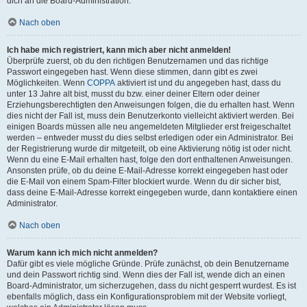
dich an die Board-Administration.
Nach oben
Ich habe mich registriert, kann mich aber nicht anmelden!
Überprüfe zuerst, ob du den richtigen Benutzernamen und das richtige
Passwort eingegeben hast. Wenn diese stimmen, dann gibt es zwei
Möglichkeiten. Wenn
COPPA
aktiviert ist und du angegeben hast, dass du
unter 13 Jahre alt bist, musst du bzw. einer deiner Eltern oder deiner
Erziehungsberechtigten den Anweisungen folgen, die du erhalten hast. Wenn
dies nicht der Fall ist, muss dein Benutzerkonto vielleicht aktiviert werden. Bei
einigen Boards müssen alle neu angemeldeten Mitglieder erst freigeschaltet
werden – entweder musst du dies selbst erledigen oder ein Administrator. Bei
der Registrierung wurde dir mitgeteilt, ob eine Aktivierung nötig ist oder nicht.
Wenn du eine E-Mail erhalten hast, folge den dort enthaltenen Anweisungen.
Ansonsten prüfe, ob du deine E-Mail-Adresse korrekt eingegeben hast oder
die E-Mail von einem Spam-Filter blockiert wurde. Wenn du dir sicher bist,
dass deine E-Mail-Adresse korrekt eingegeben wurde, dann kontaktiere einen
Administrator.
Nach oben
Warum kann ich mich nicht anmelden?
Dafür gibt es viele mögliche Gründe. Prüfe zunächst, ob dein Benutzername
und dein Passwort richtig sind. Wenn dies der Fall ist, wende dich an einen
Board-Administrator, um sicherzugehen, dass du nicht gesperrt wurdest. Es ist
ebenfalls möglich, dass ein Konfigurationsproblem mit der Website vorliegt,