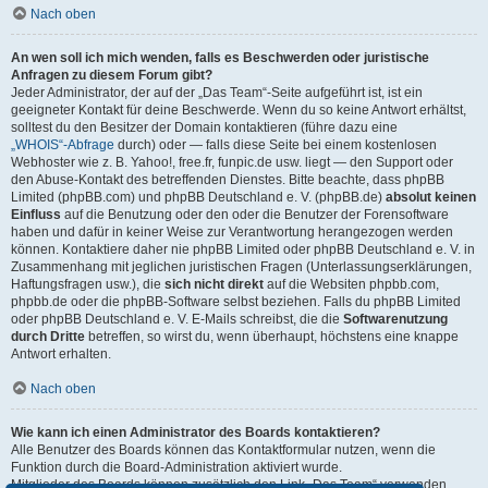
Nach oben
An wen soll ich mich wenden, falls es Beschwerden oder juristische
Anfragen zu diesem Forum gibt?
Jeder Administrator, der auf der „Das Team“-Seite aufgeführt ist, ist ein
geeigneter Kontakt für deine Beschwerde. Wenn du so keine Antwort erhältst,
solltest du den Besitzer der Domain kontaktieren (führe dazu eine
„WHOIS“-Abfrage
durch) oder — falls diese Seite bei einem kostenlosen
Webhoster wie z. B. Yahoo!, free.fr, funpic.de usw. liegt — den Support oder
den Abuse-Kontakt des betreffenden Dienstes. Bitte beachte, dass phpBB
Limited (phpBB.com) und phpBB Deutschland e. V. (phpBB.de)
absolut keinen
Einfluss
auf die Benutzung oder den oder die Benutzer der Forensoftware
haben und dafür in keiner Weise zur Verantwortung herangezogen werden
können. Kontaktiere daher nie phpBB Limited oder phpBB Deutschland e. V. in
Zusammenhang mit jeglichen juristischen Fragen (Unterlassungserklärungen,
Haftungsfragen usw.), die
sich nicht direkt
auf die Websiten phpbb.com,
phpbb.de oder die phpBB-Software selbst beziehen. Falls du phpBB Limited
oder phpBB Deutschland e. V. E-Mails schreibst, die die
Softwarenutzung
durch Dritte
betreffen, so wirst du, wenn überhaupt, höchstens eine knappe
Antwort erhalten.
Nach oben
Wie kann ich einen Administrator des Boards kontaktieren?
Alle Benutzer des Boards können das Kontaktformular nutzen, wenn die
Funktion durch die Board-Administration aktiviert wurde.
Mitglieder des Boards können zusätzlich den Link „Das Team“ verwenden.