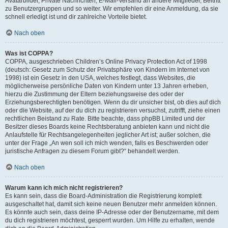
Avatarbilder, Private Nachrichten, E-Mail-Versand an andere Mitglieder, Beitritt
zu Benutzergruppen und so weiter. Wir empfehlen dir eine Anmeldung, da sie
schnell erledigt ist und dir zahlreiche Vorteile bietet.
Nach oben
Was ist COPPA?
COPPA, ausgeschrieben Children’s Online Privacy Protection Act of 1998
(deutsch: Gesetz zum Schutz der Privatsphäre von Kindern im Internet von
1998) ist ein Gesetz in den USA, welches festlegt, dass Websites, die
möglicherweise persönliche Daten von Kindern unter 13 Jahren erheben,
hierzu die Zustimmung der Eltern beziehungsweise des oder der
Erziehungsberechtigten benötigen. Wenn du dir unsicher bist, ob dies auf dich
oder die Website, auf der du dich zu registrieren versuchst, zutrifft, ziehe einen
rechtlichen Beistand zu Rate. Bitte beachte, dass phpBB Limited und der
Besitzer dieses Boards keine Rechtsberatung anbieten kann und nicht die
Anlaufstelle für Rechtsangelegenheiten jeglicher Art ist; außer solchen, die
unter der Frage „An wen soll ich mich wenden, falls es Beschwerden oder
juristische Anfragen zu diesem Forum gibt?“ behandelt werden.
Nach oben
Warum kann ich mich nicht registrieren?
Es kann sein, dass die Board-Administration die Registrierung komplett
ausgeschaltet hat, damit sich keine neuen Benutzer mehr anmelden können.
Es könnte auch sein, dass deine IP-Adresse oder der Benutzername, mit dem
du dich registrieren möchtest, gesperrt wurden. Um Hilfe zu erhalten, wende