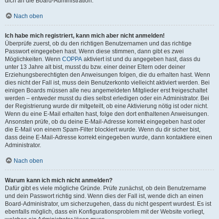
dich an die Board-Administration.
Nach oben
Ich habe mich registriert, kann mich aber nicht anmelden!
Überprüfe zuerst, ob du den richtigen Benutzernamen und das richtige
Passwort eingegeben hast. Wenn diese stimmen, dann gibt es zwei
Möglichkeiten. Wenn
COPPA
aktiviert ist und du angegeben hast, dass du
unter 13 Jahre alt bist, musst du bzw. einer deiner Eltern oder deiner
Erziehungsberechtigten den Anweisungen folgen, die du erhalten hast. Wenn
dies nicht der Fall ist, muss dein Benutzerkonto vielleicht aktiviert werden. Bei
einigen Boards müssen alle neu angemeldeten Mitglieder erst freigeschaltet
werden – entweder musst du dies selbst erledigen oder ein Administrator. Bei
der Registrierung wurde dir mitgeteilt, ob eine Aktivierung nötig ist oder nicht.
Wenn du eine E-Mail erhalten hast, folge den dort enthaltenen Anweisungen.
Ansonsten prüfe, ob du deine E-Mail-Adresse korrekt eingegeben hast oder
die E-Mail von einem Spam-Filter blockiert wurde. Wenn du dir sicher bist,
dass deine E-Mail-Adresse korrekt eingegeben wurde, dann kontaktiere einen
Administrator.
Nach oben
Warum kann ich mich nicht anmelden?
Dafür gibt es viele mögliche Gründe. Prüfe zunächst, ob dein Benutzername
und dein Passwort richtig sind. Wenn dies der Fall ist, wende dich an einen
Board-Administrator, um sicherzugehen, dass du nicht gesperrt wurdest. Es ist
ebenfalls möglich, dass ein Konfigurationsproblem mit der Website vorliegt,