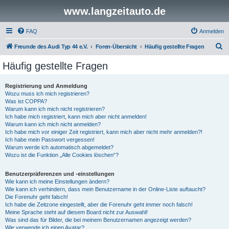
www.langzeitauto.de
FAQ
Anmelden
S
Freunde des Audi Typ 44 e.V.
Foren-Übersicht
Häufig gestellte Fragen
u
Häufig gestellte Fragen
c
h
Registrierung und Anmeldung
Wozu muss ich mich registrieren?
e
Was ist COPPA?
Warum kann ich mich nicht registrieren?
Ich habe mich registriert, kann mich aber nicht anmelden!
Warum kann ich mich nicht anmelden?
Ich habe mich vor einiger Zeit registriert, kann mich aber nicht mehr anmelden?!
Ich habe mein Passwort vergessen!
Warum werde ich automatisch abgemeldet?
Wozu ist die Funktion „Alle Cookies löschen“?
Benutzerpräferenzen und -einstellungen
Wie kann ich meine Einstellungen ändern?
Wie kann ich verhindern, dass mein Benutzername in der Online-Liste auftaucht?
Die Forenuhr geht falsch!
Ich habe die Zeitzone eingestellt, aber die Forenuhr geht immer noch falsch!
Meine Sprache steht auf diesem Board nicht zur Auswahl!
Was sind das für Bilder, die bei meinem Benutzernamen angezeigt werden?
Wie verwende ich einen Avatar?