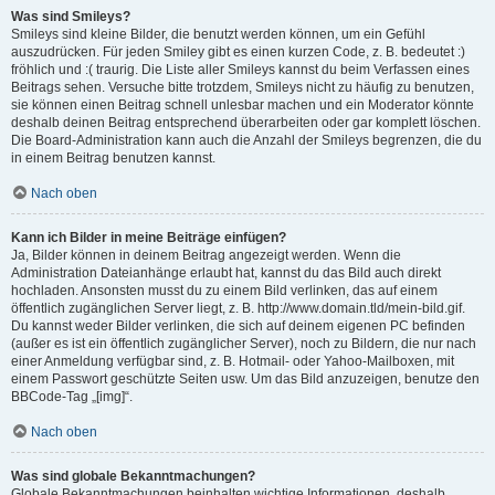
Was sind Smileys?
Smileys sind kleine Bilder, die benutzt werden können, um ein Gefühl
auszudrücken. Für jeden Smiley gibt es einen kurzen Code, z. B. bedeutet :)
fröhlich und :( traurig. Die Liste aller Smileys kannst du beim Verfassen eines
Beitrags sehen. Versuche bitte trotzdem, Smileys nicht zu häufig zu benutzen,
sie können einen Beitrag schnell unlesbar machen und ein Moderator könnte
deshalb deinen Beitrag entsprechend überarbeiten oder gar komplett löschen.
Die Board-Administration kann auch die Anzahl der Smileys begrenzen, die du
in einem Beitrag benutzen kannst.
Nach oben
Kann ich Bilder in meine Beiträge einfügen?
Ja, Bilder können in deinem Beitrag angezeigt werden. Wenn die
Administration Dateianhänge erlaubt hat, kannst du das Bild auch direkt
hochladen. Ansonsten musst du zu einem Bild verlinken, das auf einem
öffentlich zugänglichen Server liegt, z. B. http://www.domain.tld/mein-bild.gif.
Du kannst weder Bilder verlinken, die sich auf deinem eigenen PC befinden
(außer es ist ein öffentlich zugänglicher Server), noch zu Bildern, die nur nach
einer Anmeldung verfügbar sind, z. B. Hotmail- oder Yahoo-Mailboxen, mit
einem Passwort geschützte Seiten usw. Um das Bild anzuzeigen, benutze den
BBCode-Tag „[img]“.
Nach oben
Was sind globale Bekanntmachungen?
Globale Bekanntmachungen beinhalten wichtige Informationen, deshalb