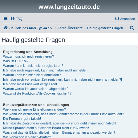
www.langzeitauto.de
FAQ
Anmelden
S
Freunde des Audi Typ 44 e.V.
Foren-Übersicht
Häufig gestellte Fragen
u
Häufig gestellte Fragen
c
h
Registrierung und Anmeldung
Wozu muss ich mich registrieren?
e
Was ist COPPA?
Warum kann ich mich nicht registrieren?
Ich habe mich registriert, kann mich aber nicht anmelden!
Warum kann ich mich nicht anmelden?
Ich habe mich vor einiger Zeit registriert, kann mich aber nicht mehr anmelden?!
Ich habe mein Passwort vergessen!
Warum werde ich automatisch abgemeldet?
Wozu ist die Funktion „Alle Cookies löschen“?
Benutzerpräferenzen und -einstellungen
Wie kann ich meine Einstellungen ändern?
Wie kann ich verhindern, dass mein Benutzername in der Online-Liste auftaucht?
Die Forenuhr geht falsch!
Ich habe die Zeitzone eingestellt, aber die Forenuhr geht immer noch falsch!
Meine Sprache steht auf diesem Board nicht zur Auswahl!
Was sind das für Bilder, die bei meinem Benutzernamen angezeigt werden?
Wie verwende ich einen Avatar?