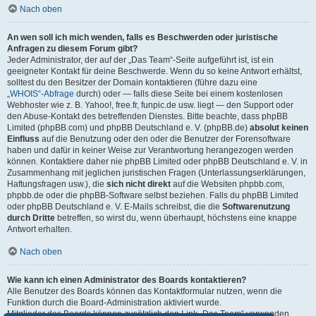
Nach oben
An wen soll ich mich wenden, falls es Beschwerden oder juristische
Anfragen zu diesem Forum gibt?
Jeder Administrator, der auf der „Das Team“-Seite aufgeführt ist, ist ein
geeigneter Kontakt für deine Beschwerde. Wenn du so keine Antwort erhältst,
solltest du den Besitzer der Domain kontaktieren (führe dazu eine
„WHOIS“-Abfrage
durch) oder — falls diese Seite bei einem kostenlosen
Webhoster wie z. B. Yahoo!, free.fr, funpic.de usw. liegt — den Support oder
den Abuse-Kontakt des betreffenden Dienstes. Bitte beachte, dass phpBB
Limited (phpBB.com) und phpBB Deutschland e. V. (phpBB.de)
absolut keinen
Einfluss
auf die Benutzung oder den oder die Benutzer der Forensoftware
haben und dafür in keiner Weise zur Verantwortung herangezogen werden
können. Kontaktiere daher nie phpBB Limited oder phpBB Deutschland e. V. in
Zusammenhang mit jeglichen juristischen Fragen (Unterlassungserklärungen,
Haftungsfragen usw.), die
sich nicht direkt
auf die Websiten phpbb.com,
phpbb.de oder die phpBB-Software selbst beziehen. Falls du phpBB Limited
oder phpBB Deutschland e. V. E-Mails schreibst, die die
Softwarenutzung
durch Dritte
betreffen, so wirst du, wenn überhaupt, höchstens eine knappe
Antwort erhalten.
Nach oben
Wie kann ich einen Administrator des Boards kontaktieren?
Alle Benutzer des Boards können das Kontaktformular nutzen, wenn die
Funktion durch die Board-Administration aktiviert wurde.
Mitglieder des Boards können zusätzlich den Link „Das Team“ verwenden.