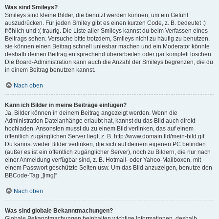
Was sind Smileys?
Smileys sind kleine Bilder, die benutzt werden können, um ein Gefühl
auszudrücken. Für jeden Smiley gibt es einen kurzen Code, z. B. bedeutet :)
fröhlich und :( traurig. Die Liste aller Smileys kannst du beim Verfassen eines
Beitrags sehen. Versuche bitte trotzdem, Smileys nicht zu häufig zu benutzen,
sie können einen Beitrag schnell unlesbar machen und ein Moderator könnte
deshalb deinen Beitrag entsprechend überarbeiten oder gar komplett löschen.
Die Board-Administration kann auch die Anzahl der Smileys begrenzen, die du
in einem Beitrag benutzen kannst.
Nach oben
Kann ich Bilder in meine Beiträge einfügen?
Ja, Bilder können in deinem Beitrag angezeigt werden. Wenn die
Administration Dateianhänge erlaubt hat, kannst du das Bild auch direkt
hochladen. Ansonsten musst du zu einem Bild verlinken, das auf einem
öffentlich zugänglichen Server liegt, z. B. http://www.domain.tld/mein-bild.gif.
Du kannst weder Bilder verlinken, die sich auf deinem eigenen PC befinden
(außer es ist ein öffentlich zugänglicher Server), noch zu Bildern, die nur nach
einer Anmeldung verfügbar sind, z. B. Hotmail- oder Yahoo-Mailboxen, mit
einem Passwort geschützte Seiten usw. Um das Bild anzuzeigen, benutze den
BBCode-Tag „[img]“.
Nach oben
Was sind globale Bekanntmachungen?
Globale Bekanntmachungen beinhalten wichtige Informationen, deshalb