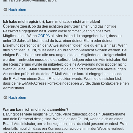
dich an die Board-Administration.
Nach oben
Ich habe mich registriert, kann mich aber nicht anmelden!
Überprüfe zuerst, ob du den richtigen Benutzernamen und das richtige
Passwort eingegeben hast. Wenn diese stimmen, dann gibt es zwei
Möglichkeiten. Wenn
COPPA
aktiviert ist und du angegeben hast, dass du
unter 13 Jahre alt bist, musst du bzw. einer deiner Eltern oder deiner
Erziehungsberechtigten den Anweisungen folgen, die du erhalten hast. Wenn
dies nicht der Fall ist, muss dein Benutzerkonto vielleicht aktiviert werden. Bei
einigen Boards müssen alle neu angemeldeten Mitglieder erst freigeschaltet
werden – entweder musst du dies selbst erledigen oder ein Administrator. Bei
der Registrierung wurde dir mitgeteilt, ob eine Aktivierung nötig ist oder nicht.
Wenn du eine E-Mail erhalten hast, folge den dort enthaltenen Anweisungen.
Ansonsten prüfe, ob du deine E-Mail-Adresse korrekt eingegeben hast oder
die E-Mail von einem Spam-Filter blockiert wurde. Wenn du dir sicher bist,
dass deine E-Mail-Adresse korrekt eingegeben wurde, dann kontaktiere einen
Administrator.
Nach oben
Warum kann ich mich nicht anmelden?
Dafür gibt es viele mögliche Gründe. Prüfe zunächst, ob dein Benutzername
und dein Passwort richtig sind. Wenn dies der Fall ist, wende dich an einen
Board-Administrator, um sicherzugehen, dass du nicht gesperrt wurdest. Es ist
ebenfalls möglich, dass ein Konfigurationsproblem mit der Website vorliegt,