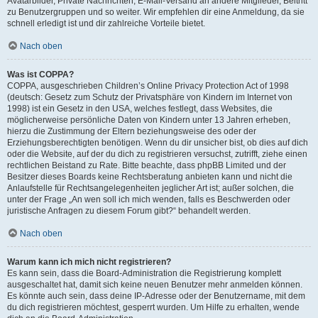
Avatarbilder, Private Nachrichten, E-Mail-Versand an andere Mitglieder, Beitritt
zu Benutzergruppen und so weiter. Wir empfehlen dir eine Anmeldung, da sie
schnell erledigt ist und dir zahlreiche Vorteile bietet.
Nach oben
Was ist COPPA?
COPPA, ausgeschrieben Children’s Online Privacy Protection Act of 1998
(deutsch: Gesetz zum Schutz der Privatsphäre von Kindern im Internet von
1998) ist ein Gesetz in den USA, welches festlegt, dass Websites, die
möglicherweise persönliche Daten von Kindern unter 13 Jahren erheben,
hierzu die Zustimmung der Eltern beziehungsweise des oder der
Erziehungsberechtigten benötigen. Wenn du dir unsicher bist, ob dies auf dich
oder die Website, auf der du dich zu registrieren versuchst, zutrifft, ziehe einen
rechtlichen Beistand zu Rate. Bitte beachte, dass phpBB Limited und der
Besitzer dieses Boards keine Rechtsberatung anbieten kann und nicht die
Anlaufstelle für Rechtsangelegenheiten jeglicher Art ist; außer solchen, die
unter der Frage „An wen soll ich mich wenden, falls es Beschwerden oder
juristische Anfragen zu diesem Forum gibt?“ behandelt werden.
Nach oben
Warum kann ich mich nicht registrieren?
Es kann sein, dass die Board-Administration die Registrierung komplett
ausgeschaltet hat, damit sich keine neuen Benutzer mehr anmelden können.
Es könnte auch sein, dass deine IP-Adresse oder der Benutzername, mit dem
du dich registrieren möchtest, gesperrt wurden. Um Hilfe zu erhalten, wende