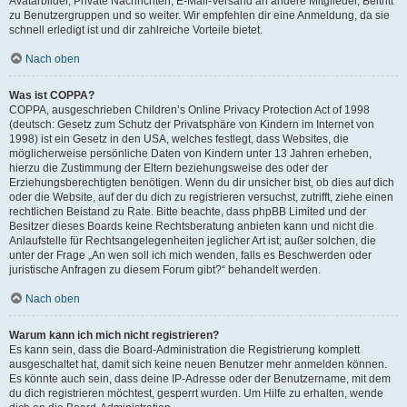
Avatarbilder, Private Nachrichten, E-Mail-Versand an andere Mitglieder, Beitritt
zu Benutzergruppen und so weiter. Wir empfehlen dir eine Anmeldung, da sie
schnell erledigt ist und dir zahlreiche Vorteile bietet.
Nach oben
Was ist COPPA?
COPPA, ausgeschrieben Children’s Online Privacy Protection Act of 1998
(deutsch: Gesetz zum Schutz der Privatsphäre von Kindern im Internet von
1998) ist ein Gesetz in den USA, welches festlegt, dass Websites, die
möglicherweise persönliche Daten von Kindern unter 13 Jahren erheben,
hierzu die Zustimmung der Eltern beziehungsweise des oder der
Erziehungsberechtigten benötigen. Wenn du dir unsicher bist, ob dies auf dich
oder die Website, auf der du dich zu registrieren versuchst, zutrifft, ziehe einen
rechtlichen Beistand zu Rate. Bitte beachte, dass phpBB Limited und der
Besitzer dieses Boards keine Rechtsberatung anbieten kann und nicht die
Anlaufstelle für Rechtsangelegenheiten jeglicher Art ist; außer solchen, die
unter der Frage „An wen soll ich mich wenden, falls es Beschwerden oder
juristische Anfragen zu diesem Forum gibt?“ behandelt werden.
Nach oben
Warum kann ich mich nicht registrieren?
Es kann sein, dass die Board-Administration die Registrierung komplett
ausgeschaltet hat, damit sich keine neuen Benutzer mehr anmelden können.
Es könnte auch sein, dass deine IP-Adresse oder der Benutzername, mit dem
du dich registrieren möchtest, gesperrt wurden. Um Hilfe zu erhalten, wende