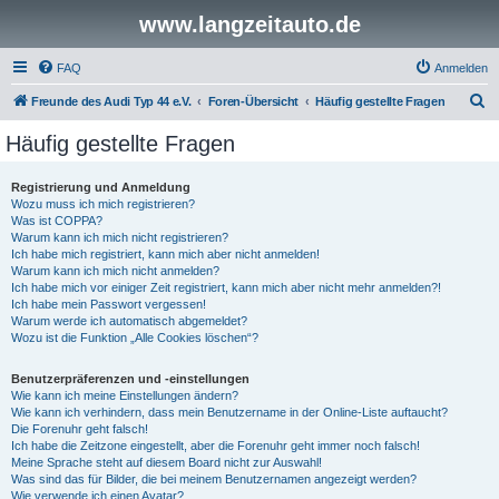
www.langzeitauto.de
FAQ
Anmelden
S
Freunde des Audi Typ 44 e.V.
Foren-Übersicht
Häufig gestellte Fragen
u
Häufig gestellte Fragen
c
h
Registrierung und Anmeldung
Wozu muss ich mich registrieren?
e
Was ist COPPA?
Warum kann ich mich nicht registrieren?
Ich habe mich registriert, kann mich aber nicht anmelden!
Warum kann ich mich nicht anmelden?
Ich habe mich vor einiger Zeit registriert, kann mich aber nicht mehr anmelden?!
Ich habe mein Passwort vergessen!
Warum werde ich automatisch abgemeldet?
Wozu ist die Funktion „Alle Cookies löschen“?
Benutzerpräferenzen und -einstellungen
Wie kann ich meine Einstellungen ändern?
Wie kann ich verhindern, dass mein Benutzername in der Online-Liste auftaucht?
Die Forenuhr geht falsch!
Ich habe die Zeitzone eingestellt, aber die Forenuhr geht immer noch falsch!
Meine Sprache steht auf diesem Board nicht zur Auswahl!
Was sind das für Bilder, die bei meinem Benutzernamen angezeigt werden?
Wie verwende ich einen Avatar?