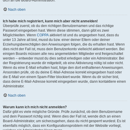
dich an die Board-Administration.
Nach oben
Ich habe mich registriert, kann mich aber nicht anmelden!
Überprüfe zuerst, ob du den richtigen Benutzernamen und das richtige
Passwort eingegeben hast. Wenn diese stimmen, dann gibt es zwei
Möglichkeiten. Wenn
COPPA
aktiviert ist und du angegeben hast, dass du
unter 13 Jahre alt bist, musst du bzw. einer deiner Eltern oder deiner
Erziehungsberechtigten den Anweisungen folgen, die du erhalten hast. Wenn
dies nicht der Fall ist, muss dein Benutzerkonto vielleicht aktiviert werden. Bei
einigen Boards müssen alle neu angemeldeten Mitglieder erst freigeschaltet
werden – entweder musst du dies selbst erledigen oder ein Administrator. Bei
der Registrierung wurde dir mitgeteilt, ob eine Aktivierung nötig ist oder nicht.
Wenn du eine E-Mail erhalten hast, folge den dort enthaltenen Anweisungen.
Ansonsten prüfe, ob du deine E-Mail-Adresse korrekt eingegeben hast oder
die E-Mail von einem Spam-Filter blockiert wurde. Wenn du dir sicher bist,
dass deine E-Mail-Adresse korrekt eingegeben wurde, dann kontaktiere einen
Administrator.
Nach oben
Warum kann ich mich nicht anmelden?
Dafür gibt es viele mögliche Gründe. Prüfe zunächst, ob dein Benutzername
und dein Passwort richtig sind. Wenn dies der Fall ist, wende dich an einen
Board-Administrator, um sicherzugehen, dass du nicht gesperrt wurdest. Es ist
ebenfalls möglich, dass ein Konfigurationsproblem mit der Website vorliegt,