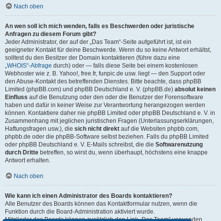
Nach oben
An wen soll ich mich wenden, falls es Beschwerden oder juristische
Anfragen zu diesem Forum gibt?
Jeder Administrator, der auf der „Das Team“-Seite aufgeführt ist, ist ein
geeigneter Kontakt für deine Beschwerde. Wenn du so keine Antwort erhältst,
solltest du den Besitzer der Domain kontaktieren (führe dazu eine
„WHOIS“-Abfrage
durch) oder — falls diese Seite bei einem kostenlosen
Webhoster wie z. B. Yahoo!, free.fr, funpic.de usw. liegt — den Support oder
den Abuse-Kontakt des betreffenden Dienstes. Bitte beachte, dass phpBB
Limited (phpBB.com) und phpBB Deutschland e. V. (phpBB.de)
absolut keinen
Einfluss
auf die Benutzung oder den oder die Benutzer der Forensoftware
haben und dafür in keiner Weise zur Verantwortung herangezogen werden
können. Kontaktiere daher nie phpBB Limited oder phpBB Deutschland e. V. in
Zusammenhang mit jeglichen juristischen Fragen (Unterlassungserklärungen,
Haftungsfragen usw.), die
sich nicht direkt
auf die Websiten phpbb.com,
phpbb.de oder die phpBB-Software selbst beziehen. Falls du phpBB Limited
oder phpBB Deutschland e. V. E-Mails schreibst, die die
Softwarenutzung
durch Dritte
betreffen, so wirst du, wenn überhaupt, höchstens eine knappe
Antwort erhalten.
Nach oben
Wie kann ich einen Administrator des Boards kontaktieren?
Alle Benutzer des Boards können das Kontaktformular nutzen, wenn die
Funktion durch die Board-Administration aktiviert wurde.
Mitglieder des Boards können zusätzlich den Link „Das Team“ verwenden.