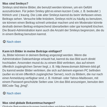
Was sind Smileys?
Smileys sind kleine Bilder, die benutzt werden können, um ein Gefühl
auszudrücken. Für jeden Smiley gibt es einen kurzen Code, z. B. bedeutet :)
fröhlich und :( traurig. Die Liste aller Smileys kannst du beim Verfassen eines
Beitrags sehen. Versuche bitte trotzdem, Smileys nicht zu häufig zu benutzen,
sie können einen Beitrag schnell unlesbar machen und ein Moderator könnte
deshalb deinen Beitrag entsprechend überarbeiten oder gar komplett löschen.
Die Board-Administration kann auch die Anzahl der Smileys begrenzen, die du
in einem Beitrag benutzen kannst.
Nach oben
Kann ich Bilder in meine Beiträge einfügen?
Ja, Bilder können in deinem Beitrag angezeigt werden. Wenn die
Administration Dateianhänge erlaubt hat, kannst du das Bild auch direkt
hochladen. Ansonsten musst du zu einem Bild verlinken, das auf einem
öffentlich zugänglichen Server liegt, z. B. http://www.domain.tld/mein-bild.gif.
Du kannst weder Bilder verlinken, die sich auf deinem eigenen PC befinden
(außer es ist ein öffentlich zugänglicher Server), noch zu Bildern, die nur nach
einer Anmeldung verfügbar sind, z. B. Hotmail- oder Yahoo-Mailboxen, mit
einem Passwort geschützte Seiten usw. Um das Bild anzuzeigen, benutze den
BBCode-Tag „[img]“.
Nach oben
Was sind globale Bekanntmachungen?
Globale Bekanntmachungen beinhalten wichtige Informationen, deshalb