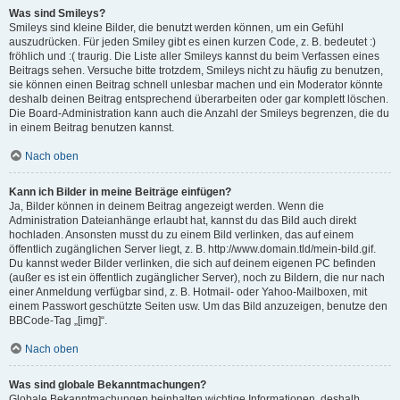
Was sind Smileys?
Smileys sind kleine Bilder, die benutzt werden können, um ein Gefühl
auszudrücken. Für jeden Smiley gibt es einen kurzen Code, z. B. bedeutet :)
fröhlich und :( traurig. Die Liste aller Smileys kannst du beim Verfassen eines
Beitrags sehen. Versuche bitte trotzdem, Smileys nicht zu häufig zu benutzen,
sie können einen Beitrag schnell unlesbar machen und ein Moderator könnte
deshalb deinen Beitrag entsprechend überarbeiten oder gar komplett löschen.
Die Board-Administration kann auch die Anzahl der Smileys begrenzen, die du
in einem Beitrag benutzen kannst.
Nach oben
Kann ich Bilder in meine Beiträge einfügen?
Ja, Bilder können in deinem Beitrag angezeigt werden. Wenn die
Administration Dateianhänge erlaubt hat, kannst du das Bild auch direkt
hochladen. Ansonsten musst du zu einem Bild verlinken, das auf einem
öffentlich zugänglichen Server liegt, z. B. http://www.domain.tld/mein-bild.gif.
Du kannst weder Bilder verlinken, die sich auf deinem eigenen PC befinden
(außer es ist ein öffentlich zugänglicher Server), noch zu Bildern, die nur nach
einer Anmeldung verfügbar sind, z. B. Hotmail- oder Yahoo-Mailboxen, mit
einem Passwort geschützte Seiten usw. Um das Bild anzuzeigen, benutze den
BBCode-Tag „[img]“.
Nach oben
Was sind globale Bekanntmachungen?
Globale Bekanntmachungen beinhalten wichtige Informationen, deshalb