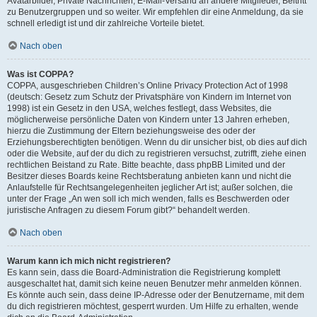
Avatarbilder, Private Nachrichten, E-Mail-Versand an andere Mitglieder, Beitritt
zu Benutzergruppen und so weiter. Wir empfehlen dir eine Anmeldung, da sie
schnell erledigt ist und dir zahlreiche Vorteile bietet.
Nach oben
Was ist COPPA?
COPPA, ausgeschrieben Children’s Online Privacy Protection Act of 1998
(deutsch: Gesetz zum Schutz der Privatsphäre von Kindern im Internet von
1998) ist ein Gesetz in den USA, welches festlegt, dass Websites, die
möglicherweise persönliche Daten von Kindern unter 13 Jahren erheben,
hierzu die Zustimmung der Eltern beziehungsweise des oder der
Erziehungsberechtigten benötigen. Wenn du dir unsicher bist, ob dies auf dich
oder die Website, auf der du dich zu registrieren versuchst, zutrifft, ziehe einen
rechtlichen Beistand zu Rate. Bitte beachte, dass phpBB Limited und der
Besitzer dieses Boards keine Rechtsberatung anbieten kann und nicht die
Anlaufstelle für Rechtsangelegenheiten jeglicher Art ist; außer solchen, die
unter der Frage „An wen soll ich mich wenden, falls es Beschwerden oder
juristische Anfragen zu diesem Forum gibt?“ behandelt werden.
Nach oben
Warum kann ich mich nicht registrieren?
Es kann sein, dass die Board-Administration die Registrierung komplett
ausgeschaltet hat, damit sich keine neuen Benutzer mehr anmelden können.
Es könnte auch sein, dass deine IP-Adresse oder der Benutzername, mit dem
du dich registrieren möchtest, gesperrt wurden. Um Hilfe zu erhalten, wende