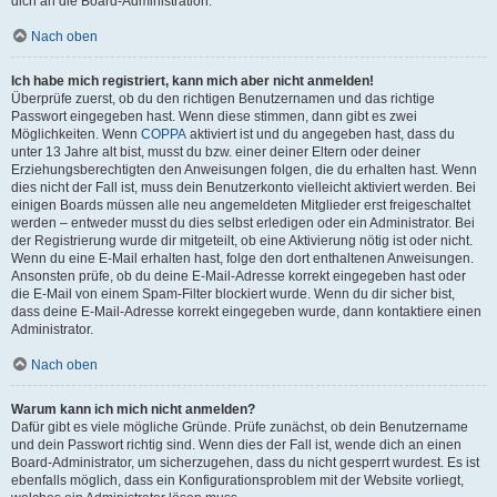
dich an die Board-Administration.
Nach oben
Ich habe mich registriert, kann mich aber nicht anmelden!
Überprüfe zuerst, ob du den richtigen Benutzernamen und das richtige
Passwort eingegeben hast. Wenn diese stimmen, dann gibt es zwei
Möglichkeiten. Wenn
COPPA
aktiviert ist und du angegeben hast, dass du
unter 13 Jahre alt bist, musst du bzw. einer deiner Eltern oder deiner
Erziehungsberechtigten den Anweisungen folgen, die du erhalten hast. Wenn
dies nicht der Fall ist, muss dein Benutzerkonto vielleicht aktiviert werden. Bei
einigen Boards müssen alle neu angemeldeten Mitglieder erst freigeschaltet
werden – entweder musst du dies selbst erledigen oder ein Administrator. Bei
der Registrierung wurde dir mitgeteilt, ob eine Aktivierung nötig ist oder nicht.
Wenn du eine E-Mail erhalten hast, folge den dort enthaltenen Anweisungen.
Ansonsten prüfe, ob du deine E-Mail-Adresse korrekt eingegeben hast oder
die E-Mail von einem Spam-Filter blockiert wurde. Wenn du dir sicher bist,
dass deine E-Mail-Adresse korrekt eingegeben wurde, dann kontaktiere einen
Administrator.
Nach oben
Warum kann ich mich nicht anmelden?
Dafür gibt es viele mögliche Gründe. Prüfe zunächst, ob dein Benutzername
und dein Passwort richtig sind. Wenn dies der Fall ist, wende dich an einen
Board-Administrator, um sicherzugehen, dass du nicht gesperrt wurdest. Es ist
ebenfalls möglich, dass ein Konfigurationsproblem mit der Website vorliegt,