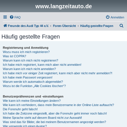
www.langzeitauto.de
FAQ
Anmelden
S
Freunde des Audi Typ 44 e.V.
Foren-Übersicht
Häufig gestellte Fragen
u
Häufig gestellte Fragen
c
h
Registrierung und Anmeldung
Wozu muss ich mich registrieren?
e
Was ist COPPA?
Warum kann ich mich nicht registrieren?
Ich habe mich registriert, kann mich aber nicht anmelden!
Warum kann ich mich nicht anmelden?
Ich habe mich vor einiger Zeit registriert, kann mich aber nicht mehr anmelden?!
Ich habe mein Passwort vergessen!
Warum werde ich automatisch abgemeldet?
Wozu ist die Funktion „Alle Cookies löschen“?
Benutzerpräferenzen und -einstellungen
Wie kann ich meine Einstellungen ändern?
Wie kann ich verhindern, dass mein Benutzername in der Online-Liste auftaucht?
Die Forenuhr geht falsch!
Ich habe die Zeitzone eingestellt, aber die Forenuhr geht immer noch falsch!
Meine Sprache steht auf diesem Board nicht zur Auswahl!
Was sind das für Bilder, die bei meinem Benutzernamen angezeigt werden?
Wie verwende ich einen Avatar?