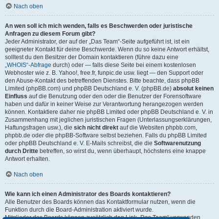
Nach oben
An wen soll ich mich wenden, falls es Beschwerden oder juristische
Anfragen zu diesem Forum gibt?
Jeder Administrator, der auf der „Das Team“-Seite aufgeführt ist, ist ein
geeigneter Kontakt für deine Beschwerde. Wenn du so keine Antwort erhältst,
solltest du den Besitzer der Domain kontaktieren (führe dazu eine
„WHOIS“-Abfrage
durch) oder — falls diese Seite bei einem kostenlosen
Webhoster wie z. B. Yahoo!, free.fr, funpic.de usw. liegt — den Support oder
den Abuse-Kontakt des betreffenden Dienstes. Bitte beachte, dass phpBB
Limited (phpBB.com) und phpBB Deutschland e. V. (phpBB.de)
absolut keinen
Einfluss
auf die Benutzung oder den oder die Benutzer der Forensoftware
haben und dafür in keiner Weise zur Verantwortung herangezogen werden
können. Kontaktiere daher nie phpBB Limited oder phpBB Deutschland e. V. in
Zusammenhang mit jeglichen juristischen Fragen (Unterlassungserklärungen,
Haftungsfragen usw.), die
sich nicht direkt
auf die Websiten phpbb.com,
phpbb.de oder die phpBB-Software selbst beziehen. Falls du phpBB Limited
oder phpBB Deutschland e. V. E-Mails schreibst, die die
Softwarenutzung
durch Dritte
betreffen, so wirst du, wenn überhaupt, höchstens eine knappe
Antwort erhalten.
Nach oben
Wie kann ich einen Administrator des Boards kontaktieren?
Alle Benutzer des Boards können das Kontaktformular nutzen, wenn die
Funktion durch die Board-Administration aktiviert wurde.
Mitglieder des Boards können zusätzlich den Link „Das Team“ verwenden.