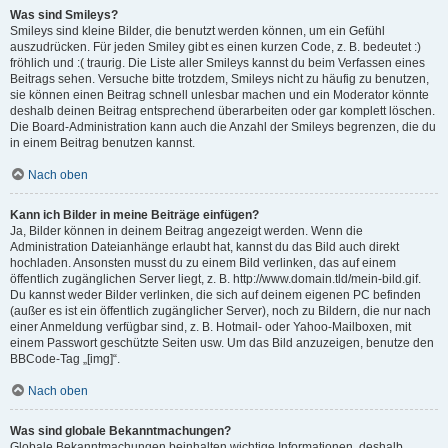
Was sind Smileys?
Smileys sind kleine Bilder, die benutzt werden können, um ein Gefühl
auszudrücken. Für jeden Smiley gibt es einen kurzen Code, z. B. bedeutet :)
fröhlich und :( traurig. Die Liste aller Smileys kannst du beim Verfassen eines
Beitrags sehen. Versuche bitte trotzdem, Smileys nicht zu häufig zu benutzen,
sie können einen Beitrag schnell unlesbar machen und ein Moderator könnte
deshalb deinen Beitrag entsprechend überarbeiten oder gar komplett löschen.
Die Board-Administration kann auch die Anzahl der Smileys begrenzen, die du
in einem Beitrag benutzen kannst.
Nach oben
Kann ich Bilder in meine Beiträge einfügen?
Ja, Bilder können in deinem Beitrag angezeigt werden. Wenn die
Administration Dateianhänge erlaubt hat, kannst du das Bild auch direkt
hochladen. Ansonsten musst du zu einem Bild verlinken, das auf einem
öffentlich zugänglichen Server liegt, z. B. http://www.domain.tld/mein-bild.gif.
Du kannst weder Bilder verlinken, die sich auf deinem eigenen PC befinden
(außer es ist ein öffentlich zugänglicher Server), noch zu Bildern, die nur nach
einer Anmeldung verfügbar sind, z. B. Hotmail- oder Yahoo-Mailboxen, mit
einem Passwort geschützte Seiten usw. Um das Bild anzuzeigen, benutze den
BBCode-Tag „[img]“.
Nach oben
Was sind globale Bekanntmachungen?
Globale Bekanntmachungen beinhalten wichtige Informationen, deshalb