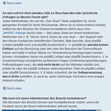
Nach oben
An wen soll ich mich wenden, falls es Beschwerden oder juristische
Anfragen zu diesem Forum gibt?
Jeder Administrator, der auf der „Das Team“-Seite aufgeführt ist, ist ein
geeigneter Kontakt für deine Beschwerde. Wenn du so keine Antwort erhältst,
solltest du den Besitzer der Domain kontaktieren (führe dazu eine
„WHOIS“-Abfrage
durch) oder — falls diese Seite bei einem kostenlosen
Webhoster wie z. B. Yahoo!, free.fr, funpic.de usw. liegt — den Support oder
den Abuse-Kontakt des betreffenden Dienstes. Bitte beachte, dass phpBB
Limited (phpBB.com) und phpBB Deutschland e. V. (phpBB.de)
absolut keinen
Einfluss
auf die Benutzung oder den oder die Benutzer der Forensoftware
haben und dafür in keiner Weise zur Verantwortung herangezogen werden
können. Kontaktiere daher nie phpBB Limited oder phpBB Deutschland e. V. in
Zusammenhang mit jeglichen juristischen Fragen (Unterlassungserklärungen,
Haftungsfragen usw.), die
sich nicht direkt
auf die Websiten phpbb.com,
phpbb.de oder die phpBB-Software selbst beziehen. Falls du phpBB Limited
oder phpBB Deutschland e. V. E-Mails schreibst, die die
Softwarenutzung
durch Dritte
betreffen, so wirst du, wenn überhaupt, höchstens eine knappe
Antwort erhalten.
Nach oben
Wie kann ich einen Administrator des Boards kontaktieren?
Alle Benutzer des Boards können das Kontaktformular nutzen, wenn die
Funktion durch die Board-Administration aktiviert wurde.
Mitglieder des Boards können zusätzlich den Link „Das Team“ verwenden.