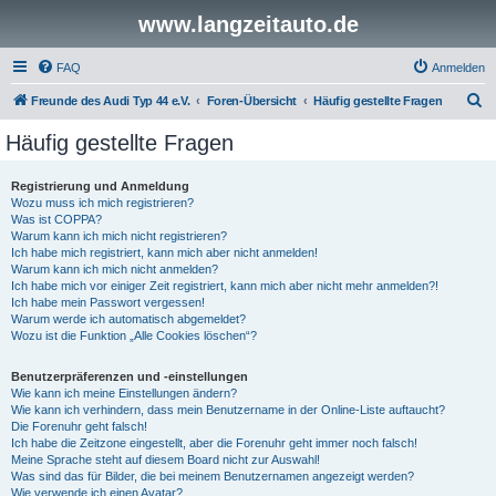
www.langzeitauto.de
FAQ
Anmelden
S
Freunde des Audi Typ 44 e.V.
Foren-Übersicht
Häufig gestellte Fragen
u
Häufig gestellte Fragen
c
h
Registrierung und Anmeldung
Wozu muss ich mich registrieren?
e
Was ist COPPA?
Warum kann ich mich nicht registrieren?
Ich habe mich registriert, kann mich aber nicht anmelden!
Warum kann ich mich nicht anmelden?
Ich habe mich vor einiger Zeit registriert, kann mich aber nicht mehr anmelden?!
Ich habe mein Passwort vergessen!
Warum werde ich automatisch abgemeldet?
Wozu ist die Funktion „Alle Cookies löschen“?
Benutzerpräferenzen und -einstellungen
Wie kann ich meine Einstellungen ändern?
Wie kann ich verhindern, dass mein Benutzername in der Online-Liste auftaucht?
Die Forenuhr geht falsch!
Ich habe die Zeitzone eingestellt, aber die Forenuhr geht immer noch falsch!
Meine Sprache steht auf diesem Board nicht zur Auswahl!
Was sind das für Bilder, die bei meinem Benutzernamen angezeigt werden?
Wie verwende ich einen Avatar?