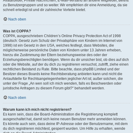
Avatarbilder, Private Nachrichten, E-Mail-Versand an andere Mitglieder, Beitritt
zu Benutzergruppen und so weiter. Wir empfehlen dir eine Anmeldung, da sie
schnell erledigt ist und dir zahlreiche Vorteile bietet.
Nach oben
Was ist COPPA?
COPPA, ausgeschrieben Children’s Online Privacy Protection Act of 1998
(deutsch: Gesetz zum Schutz der Privatsphäre von Kindern im Internet von
1998) ist ein Gesetz in den USA, welches festlegt, dass Websites, die
möglicherweise persönliche Daten von Kindern unter 13 Jahren erheben,
hierzu die Zustimmung der Eltern beziehungsweise des oder der
Erziehungsberechtigten benötigen. Wenn du dir unsicher bist, ob dies auf dich
oder die Website, auf der du dich zu registrieren versuchst, zutrifft, ziehe einen
rechtlichen Beistand zu Rate. Bitte beachte, dass phpBB Limited und der
Besitzer dieses Boards keine Rechtsberatung anbieten kann und nicht die
Anlaufstelle für Rechtsangelegenheiten jeglicher Art ist; außer solchen, die
unter der Frage „An wen soll ich mich wenden, falls es Beschwerden oder
juristische Anfragen zu diesem Forum gibt?“ behandelt werden.
Nach oben
Warum kann ich mich nicht registrieren?
Es kann sein, dass die Board-Administration die Registrierung komplett
ausgeschaltet hat, damit sich keine neuen Benutzer mehr anmelden können.
Es könnte auch sein, dass deine IP-Adresse oder der Benutzername, mit dem
du dich registrieren möchtest, gesperrt wurden. Um Hilfe zu erhalten, wende