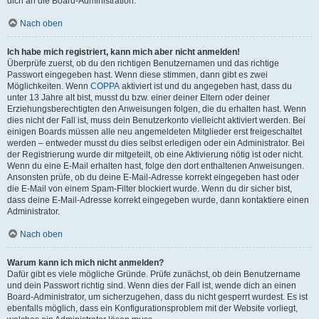
dich an die Board-Administration.
Nach oben
Ich habe mich registriert, kann mich aber nicht anmelden!
Überprüfe zuerst, ob du den richtigen Benutzernamen und das richtige
Passwort eingegeben hast. Wenn diese stimmen, dann gibt es zwei
Möglichkeiten. Wenn
COPPA
aktiviert ist und du angegeben hast, dass du
unter 13 Jahre alt bist, musst du bzw. einer deiner Eltern oder deiner
Erziehungsberechtigten den Anweisungen folgen, die du erhalten hast. Wenn
dies nicht der Fall ist, muss dein Benutzerkonto vielleicht aktiviert werden. Bei
einigen Boards müssen alle neu angemeldeten Mitglieder erst freigeschaltet
werden – entweder musst du dies selbst erledigen oder ein Administrator. Bei
der Registrierung wurde dir mitgeteilt, ob eine Aktivierung nötig ist oder nicht.
Wenn du eine E-Mail erhalten hast, folge den dort enthaltenen Anweisungen.
Ansonsten prüfe, ob du deine E-Mail-Adresse korrekt eingegeben hast oder
die E-Mail von einem Spam-Filter blockiert wurde. Wenn du dir sicher bist,
dass deine E-Mail-Adresse korrekt eingegeben wurde, dann kontaktiere einen
Administrator.
Nach oben
Warum kann ich mich nicht anmelden?
Dafür gibt es viele mögliche Gründe. Prüfe zunächst, ob dein Benutzername
und dein Passwort richtig sind. Wenn dies der Fall ist, wende dich an einen
Board-Administrator, um sicherzugehen, dass du nicht gesperrt wurdest. Es ist
ebenfalls möglich, dass ein Konfigurationsproblem mit der Website vorliegt,