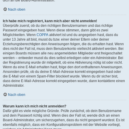
dich an die Board-Administration.
Nach oben
Ich habe mich registriert, kann mich aber nicht anmelden!
Überprüfe zuerst, ob du den richtigen Benutzernamen und das richtige
Passwort eingegeben hast. Wenn diese stimmen, dann gibt es zwei
Möglichkeiten. Wenn
COPPA
aktiviert ist und du angegeben hast, dass du
unter 13 Jahre alt bist, musst du bzw. einer deiner Eltern oder deiner
Erziehungsberechtigten den Anweisungen folgen, die du erhalten hast. Wenn
dies nicht der Fall ist, muss dein Benutzerkonto vielleicht aktiviert werden. Bei
einigen Boards müssen alle neu angemeldeten Mitglieder erst freigeschaltet
werden – entweder musst du dies selbst erledigen oder ein Administrator. Bei
der Registrierung wurde dir mitgeteilt, ob eine Aktivierung nötig ist oder nicht.
Wenn du eine E-Mail erhalten hast, folge den dort enthaltenen Anweisungen.
Ansonsten prüfe, ob du deine E-Mail-Adresse korrekt eingegeben hast oder
die E-Mail von einem Spam-Filter blockiert wurde. Wenn du dir sicher bist,
dass deine E-Mail-Adresse korrekt eingegeben wurde, dann kontaktiere einen
Administrator.
Nach oben
Warum kann ich mich nicht anmelden?
Dafür gibt es viele mögliche Gründe. Prüfe zunächst, ob dein Benutzername
und dein Passwort richtig sind. Wenn dies der Fall ist, wende dich an einen
Board-Administrator, um sicherzugehen, dass du nicht gesperrt wurdest. Es ist
ebenfalls möglich, dass ein Konfigurationsproblem mit der Website vorliegt,