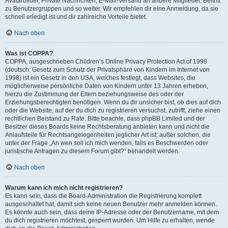
Avatarbilder, Private Nachrichten, E-Mail-Versand an andere Mitglieder, Beitritt
zu Benutzergruppen und so weiter. Wir empfehlen dir eine Anmeldung, da sie
schnell erledigt ist und dir zahlreiche Vorteile bietet.
Nach oben
Was ist COPPA?
COPPA, ausgeschrieben Children’s Online Privacy Protection Act of 1998
(deutsch: Gesetz zum Schutz der Privatsphäre von Kindern im Internet von
1998) ist ein Gesetz in den USA, welches festlegt, dass Websites, die
möglicherweise persönliche Daten von Kindern unter 13 Jahren erheben,
hierzu die Zustimmung der Eltern beziehungsweise des oder der
Erziehungsberechtigten benötigen. Wenn du dir unsicher bist, ob dies auf dich
oder die Website, auf der du dich zu registrieren versuchst, zutrifft, ziehe einen
rechtlichen Beistand zu Rate. Bitte beachte, dass phpBB Limited und der
Besitzer dieses Boards keine Rechtsberatung anbieten kann und nicht die
Anlaufstelle für Rechtsangelegenheiten jeglicher Art ist; außer solchen, die
unter der Frage „An wen soll ich mich wenden, falls es Beschwerden oder
juristische Anfragen zu diesem Forum gibt?“ behandelt werden.
Nach oben
Warum kann ich mich nicht registrieren?
Es kann sein, dass die Board-Administration die Registrierung komplett
ausgeschaltet hat, damit sich keine neuen Benutzer mehr anmelden können.
Es könnte auch sein, dass deine IP-Adresse oder der Benutzername, mit dem
du dich registrieren möchtest, gesperrt wurden. Um Hilfe zu erhalten, wende