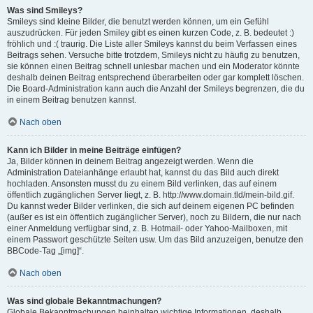
Was sind Smileys?
Smileys sind kleine Bilder, die benutzt werden können, um ein Gefühl
auszudrücken. Für jeden Smiley gibt es einen kurzen Code, z. B. bedeutet :)
fröhlich und :( traurig. Die Liste aller Smileys kannst du beim Verfassen eines
Beitrags sehen. Versuche bitte trotzdem, Smileys nicht zu häufig zu benutzen,
sie können einen Beitrag schnell unlesbar machen und ein Moderator könnte
deshalb deinen Beitrag entsprechend überarbeiten oder gar komplett löschen.
Die Board-Administration kann auch die Anzahl der Smileys begrenzen, die du
in einem Beitrag benutzen kannst.
Nach oben
Kann ich Bilder in meine Beiträge einfügen?
Ja, Bilder können in deinem Beitrag angezeigt werden. Wenn die
Administration Dateianhänge erlaubt hat, kannst du das Bild auch direkt
hochladen. Ansonsten musst du zu einem Bild verlinken, das auf einem
öffentlich zugänglichen Server liegt, z. B. http://www.domain.tld/mein-bild.gif.
Du kannst weder Bilder verlinken, die sich auf deinem eigenen PC befinden
(außer es ist ein öffentlich zugänglicher Server), noch zu Bildern, die nur nach
einer Anmeldung verfügbar sind, z. B. Hotmail- oder Yahoo-Mailboxen, mit
einem Passwort geschützte Seiten usw. Um das Bild anzuzeigen, benutze den
BBCode-Tag „[img]“.
Nach oben
Was sind globale Bekanntmachungen?
Globale Bekanntmachungen beinhalten wichtige Informationen, deshalb