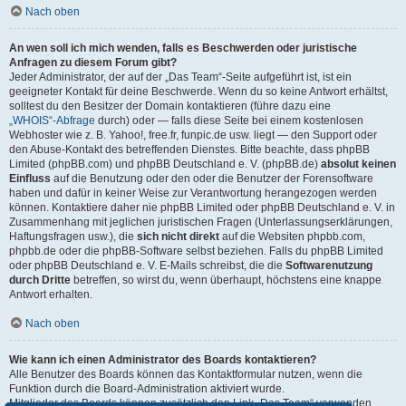
Nach oben
An wen soll ich mich wenden, falls es Beschwerden oder juristische
Anfragen zu diesem Forum gibt?
Jeder Administrator, der auf der „Das Team“-Seite aufgeführt ist, ist ein
geeigneter Kontakt für deine Beschwerde. Wenn du so keine Antwort erhältst,
solltest du den Besitzer der Domain kontaktieren (führe dazu eine
„WHOIS“-Abfrage
durch) oder — falls diese Seite bei einem kostenlosen
Webhoster wie z. B. Yahoo!, free.fr, funpic.de usw. liegt — den Support oder
den Abuse-Kontakt des betreffenden Dienstes. Bitte beachte, dass phpBB
Limited (phpBB.com) und phpBB Deutschland e. V. (phpBB.de)
absolut keinen
Einfluss
auf die Benutzung oder den oder die Benutzer der Forensoftware
haben und dafür in keiner Weise zur Verantwortung herangezogen werden
können. Kontaktiere daher nie phpBB Limited oder phpBB Deutschland e. V. in
Zusammenhang mit jeglichen juristischen Fragen (Unterlassungserklärungen,
Haftungsfragen usw.), die
sich nicht direkt
auf die Websiten phpbb.com,
phpbb.de oder die phpBB-Software selbst beziehen. Falls du phpBB Limited
oder phpBB Deutschland e. V. E-Mails schreibst, die die
Softwarenutzung
durch Dritte
betreffen, so wirst du, wenn überhaupt, höchstens eine knappe
Antwort erhalten.
Nach oben
Wie kann ich einen Administrator des Boards kontaktieren?
Alle Benutzer des Boards können das Kontaktformular nutzen, wenn die
Funktion durch die Board-Administration aktiviert wurde.
Mitglieder des Boards können zusätzlich den Link „Das Team“ verwenden.