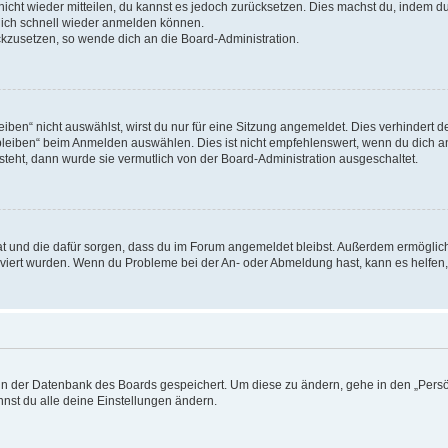
 nicht wieder mitteilen, du kannst es jedoch zurücksetzen. Dies machst du, indem 
 dich schnell wieder anmelden können.
ückzusetzen, so wende dich an die Board-Administration.
en“ nicht auswählst, wirst du nur für eine Sitzung angemeldet. Dies verhindert 
leiben“ beim Anmelden auswählen. Dies ist nicht empfehlenswert, wenn du dich an
 steht, dann wurde sie vermutlich von der Board-Administration ausgeschaltet.
 hat und die dafür sorgen, dass du im Forum angemeldet bleibst. Außerdem ermögli
tiviert wurden. Wenn du Probleme bei der An- oder Abmeldung hast, kann es helfen
n in der Datenbank des Boards gespeichert. Um diese zu ändern, gehe in den „Persö
nst du alle deine Einstellungen ändern.