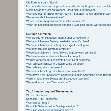
Die Forenuhr geht falsch!
Ich habe die Zeitzone eingestellt, aber die Forenuhr geht immer noch f
Meine Sprache steht auf diesem Board nicht zur Auswahl!
Was sind das für Bilder, die bei meinem Benutzernamen angezeigt we
Wie verwende ich einen Avatar?
Was ist mein Rang und wie kann ich ihn ändern?
Wenn ich bei einem Benutzer auf den E-Mail-Link klicke, werde ich au
Beiträge schreiben
Wie erstelle ich ein neues Thema oder eine Antwort?
Wie kann ich einen Beitrag bearbeiten oder löschen?
Wie kann ich meinem Beitrag eine Signatur anfügen?
Wie kann ich eine Umfrage erstellen?
Wieso kann ich nicht mehr Antwortmöglichkeiten erstellen?
Wie bearbeite oder lösche ich eine Umfrage?
Warum kann ich auf bestimmte Foren nicht zugreifen?
Weshalb kann ich keine Dateianhänge anfügen?
Weshalb wurde ich verwarnt?
Wie kann ich Beiträge den Moderatoren melden?
Was bewirkt die „Speichern“-Schaltfläche beim Schreiben eines Beitra
Warum muss mein Beitrag erst freigegeben werden?
Wie markiere ich ein Thema als neu?
Textformatierung und Thementypen
Was ist BBCode?
Kann ich HTML benutzen?
Was sind Smileys?
Kann ich Bilder in meine Beiträge einfügen?
Was sind globale Bekanntmachungen?