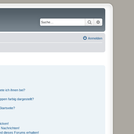
Suche
Erweiterte Suche
Anmelden
ete ich ihnen bei?
en farbig dargestellt?
tartseite?
icken!
 Nachrichten!
ed dieses Forums erhalten!