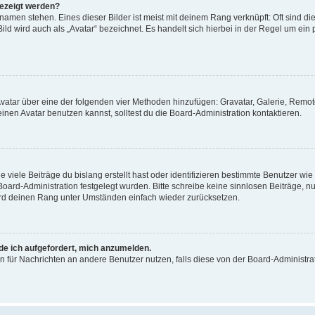
gezeigt werden?
amen stehen. Eines dieser Bilder ist meist mit deinem Rang verknüpft: Oft sind di
ld wird auch als „Avatar“ bezeichnet. Es handelt sich hierbei in der Regel um ein
 Avatar über eine der folgenden vier Methoden hinzufügen: Gravatar, Galerie, Rem
en Avatar benutzen kannst, solltest du die Board-Administration kontaktieren.
viele Beiträge du bislang erstellt hast oder identifizieren bestimmte Benutzer w
 Board-Administration festgelegt wurden. Bitte schreibe keine sinnlosen Beiträge
wird deinen Rang unter Umständen einfach wieder zurücksetzen.
rde ich aufgefordert, mich anzumelden.
ion für Nachrichten an andere Benutzer nutzen, falls diese von der Board-Administ