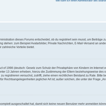
Wie kann ich einen Administrator des Board
istration dieses Forums entscheidet, ob du registriert sein musst, um Beiträge zu s
ung stehen: zum Beispiel Avatarbilder, Private Nachrichten, E-Mail-Versand an ander
 zahlreiche Vorteile bietet.
t of 1998 (deutsch: Gesetz zum Schutz der Privatsphäre von Kindern im Internet vo
unter 13 Jahren erheben, hierzu die Zustimmung der Eltern beziehungsweise des o
h zu registrieren versuchst, zutrifft, ziehe einen rechtlichen Beistand zu Rate. Bit
für Rechtsangelegenheiten jeglicher Art ist; außer solchen, die unter der Frage „
.
g komplett ausgeschaltet hat, damit sich keine neuen Benutzer mehr anmelden könn