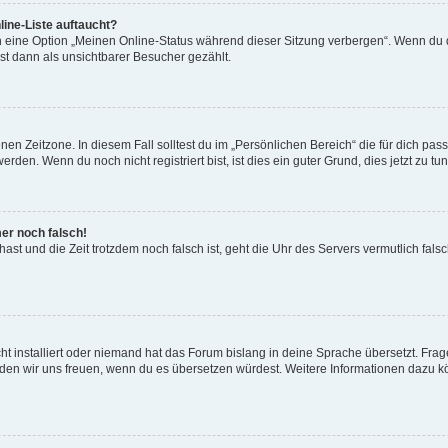
ine-Liste auftaucht?
n eine Option „Meinen Online-Status während dieser Sitzung verbergen“. Wenn du d
st dann als unsichtbarer Besucher gezählt.
en Zeitzone. In diesem Fall solltest du im „Persönlichen Bereich“ die für dich passe
den. Wenn du noch nicht registriert bist, ist dies ein guter Grund, dies jetzt zu tun
mer noch falsch!
t hast und die Zeit trotzdem noch falsch ist, geht die Uhr des Servers vermutlich fal
t installiert oder niemand hat das Forum bislang in deine Sprache übersetzt. Frag
, würden wir uns freuen, wenn du es übersetzen würdest. Weitere Informationen dazu