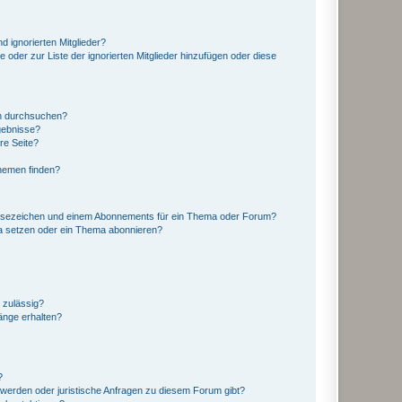
d ignorierten Mitglieder?
e oder zur Liste der ignorierten Mitglieder hinzufügen oder diese
en durchsuchen?
gebnisse?
re Seite?
hemen finden?
esezeichen und einem Abonnements für ein Thema oder Forum?
a setzen oder ein Thema abonnieren?
 zulässig?
hänge erhalten?
?
hwerden oder juristische Anfragen zu diesem Forum gibt?