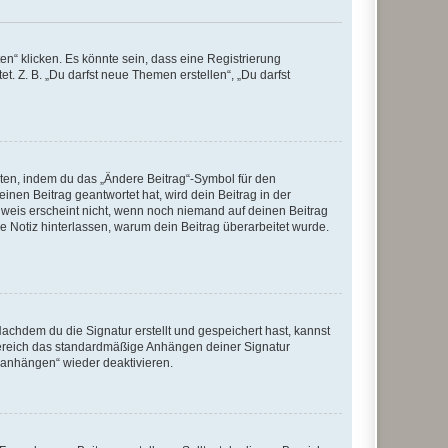
n“ klicken. Es könnte sein, dass eine Registrierung
t. Z. B. „Du darfst neue Themen erstellen“, „Du darfst
iten, indem du das „Ändere Beitrag“-Symbol für den
inen Beitrag geantwortet hat, wird dein Beitrag in der
nweis erscheint nicht, wenn noch niemand auf deinen Beitrag
ne Notiz hinterlassen, warum dein Beitrag überarbeitet wurde.
chdem du die Signatur erstellt und gespeichert hast, kannst
Bereich das standardmäßige Anhängen deiner Signatur
r anhängen“ wieder deaktivieren.