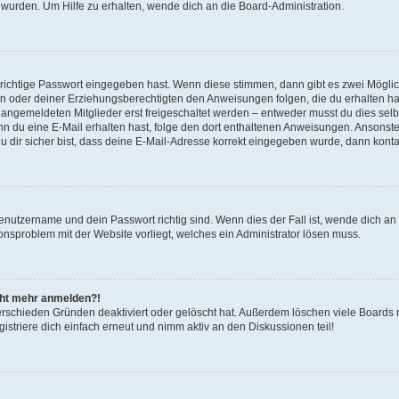
 wurden. Um Hilfe zu erhalten, wende dich an die Board-Administration.
 richtige Passwort eingegeben hast. Wenn diese stimmen, dann gibt es zwei Mögl
tern oder deiner Erziehungsberechtigten den Anweisungen folgen, die du erhalten ha
u angemeldeten Mitglieder erst freigeschaltet werden – entweder musst du dies selbs
. Wenn du eine E-Mail erhalten hast, folge den dort enthaltenen Anweisungen. Ansons
 dir sicher bist, dass deine E-Mail-Adresse korrekt eingegeben wurde, dann kontak
Benutzername und dein Passwort richtig sind. Wenn dies der Fall ist, wende dich a
ionsproblem mit der Website vorliegt, welches ein Administrator lösen muss.
icht mehr anmelden?!
erschieden Gründen deaktiviert oder gelöscht hat. Außerdem löschen viele Boards r
triere dich einfach erneut und nimm aktiv an den Diskussionen teil!