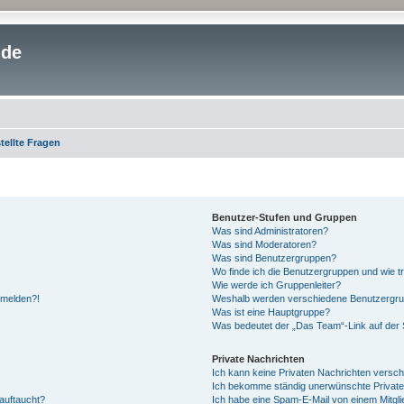
.de
tellte Fragen
Benutzer-Stufen und Gruppen
Was sind Administratoren?
Was sind Moderatoren?
Was sind Benutzergruppen?
Wo finde ich die Benutzergruppen und wie tr
Wie werde ich Gruppenleiter?
anmelden?!
Weshalb werden verschiedene Benutzergrupp
Was ist eine Hauptgruppe?
Was bedeutet der „Das Team“-Link auf der S
Private Nachrichten
Ich kann keine Privaten Nachrichten versch
Ich bekomme ständig unerwünschte Private
auftaucht?
Ich habe eine Spam-E-Mail von einem Mitgli