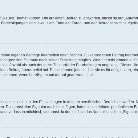
„Neues Thema“ klicken. Um auf einen Beitrag zu antworten, musst du auf „Antworte
e Berechtigungen sind jeweils am Ende der Foren- und der Beitragsansicht aufgeliste
r deine eigenen Beiträge bearbeiten oder löschen. Du kannst einen Beitrag bearbe
inen begrenzten Zeitraum nach seiner Erstellung möglich. Wenn bereits jemand auf de
 die Anzahl als auch der letzte Zeitpunkt der Bearbeitungen angezeigt. Dieser Hi
en Beitrag überarbeitet hat. Diese können jedoch, falls sie es für nötig halten, ei
hen können, wenn bereits jemand darauf geantwortet hat.
st eine solche in den Einstellungen in deinem persönlichen Bereich entwerfen. Na
eren. Du kannst eine Signatur auch hinzufügen, indem du in deinem persönlichen 
atur verfassen möchtest, so kannst du dort einfach das Kontrollkästchen „Signatu