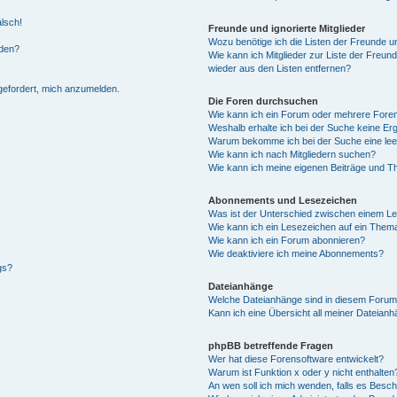
alsch!
Freunde und ignorierte Mitglieder
Wozu benötige ich die Listen der Freunde un
rden?
Wie kann ich Mitglieder zur Liste der Freund
wieder aus den Listen entfernen?
fgefordert, mich anzumelden.
Die Foren durchsuchen
Wie kann ich ein Forum oder mehrere For
Weshalb erhalte ich bei der Suche keine Er
Warum bekomme ich bei der Suche eine lee
Wie kann ich nach Mitgliedern suchen?
Wie kann ich meine eigenen Beiträge und T
Abonnements und Lesezeichen
Was ist der Unterschied zwischen einem L
Wie kann ich ein Lesezeichen auf ein Them
Wie kann ich ein Forum abonnieren?
Wie deaktiviere ich meine Abonnements?
gs?
Dateianhänge
Welche Dateianhänge sind in diesem Forum
Kann ich eine Übersicht all meiner Dateian
phpBB betreffende Fragen
Wer hat diese Forensoftware entwickelt?
Warum ist Funktion x oder y nicht enthalten
An wen soll ich mich wenden, falls es Besc