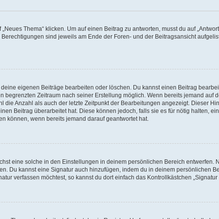
„Neues Thema“ klicken. Um auf einen Beitrag zu antworten, musst du auf „Antworte
e Berechtigungen sind jeweils am Ende der Foren- und der Beitragsansicht aufgeliste
r deine eigenen Beiträge bearbeiten oder löschen. Du kannst einen Beitrag bearbe
inen begrenzten Zeitraum nach seiner Erstellung möglich. Wenn bereits jemand auf de
 die Anzahl als auch der letzte Zeitpunkt der Bearbeitungen angezeigt. Dieser Hi
en Beitrag überarbeitet hat. Diese können jedoch, falls sie es für nötig halten, ei
hen können, wenn bereits jemand darauf geantwortet hat.
st eine solche in den Einstellungen in deinem persönlichen Bereich entwerfen. Na
eren. Du kannst eine Signatur auch hinzufügen, indem du in deinem persönlichen 
atur verfassen möchtest, so kannst du dort einfach das Kontrollkästchen „Signatu