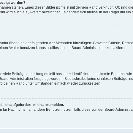
gezeigt werden?
amen stehen. Eines dieser Bilder ist meist mit deinem Rang verknüpft: Oft sind di
ld wird auch als „Avatar“ bezeichnet. Es handelt sich hierbei in der Regel um ein
 Avatar über eine der folgenden vier Methoden hinzufügen: Gravatar, Galerie, Rem
en Avatar benutzen kannst, solltest du die Board-Administration kontaktieren.
viele Beiträge du bislang erstellt hast oder identifizieren bestimmte Benutzer w
 Board-Administration festgelegt wurden. Bitte schreibe keine sinnlosen Beiträge
wird deinen Rang unter Umständen einfach wieder zurücksetzen.
rde ich aufgefordert, mich anzumelden.
ion für Nachrichten an andere Benutzer nutzen, falls diese von der Board-Administ