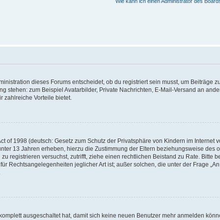
Wie kann ich einen Administrator des Board
istration dieses Forums entscheidet, ob du registriert sein musst, um Beiträge zu s
ung stehen: zum Beispiel Avatarbilder, Private Nachrichten, E-Mail-Versand an ander
 zahlreiche Vorteile bietet.
t of 1998 (deutsch: Gesetz zum Schutz der Privatsphäre von Kindern im Internet vo
unter 13 Jahren erheben, hierzu die Zustimmung der Eltern beziehungsweise des o
h zu registrieren versuchst, zutrifft, ziehe einen rechtlichen Beistand zu Rate. Bit
für Rechtsangelegenheiten jeglicher Art ist; außer solchen, die unter der Frage „
.
g komplett ausgeschaltet hat, damit sich keine neuen Benutzer mehr anmelden könn