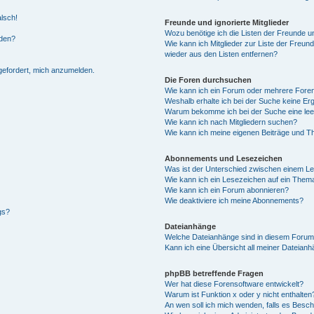
alsch!
Freunde und ignorierte Mitglieder
Wozu benötige ich die Listen der Freunde un
rden?
Wie kann ich Mitglieder zur Liste der Freund
wieder aus den Listen entfernen?
fgefordert, mich anzumelden.
Die Foren durchsuchen
Wie kann ich ein Forum oder mehrere For
Weshalb erhalte ich bei der Suche keine Er
Warum bekomme ich bei der Suche eine lee
Wie kann ich nach Mitgliedern suchen?
Wie kann ich meine eigenen Beiträge und T
Abonnements und Lesezeichen
Was ist der Unterschied zwischen einem L
Wie kann ich ein Lesezeichen auf ein Them
Wie kann ich ein Forum abonnieren?
Wie deaktiviere ich meine Abonnements?
gs?
Dateianhänge
Welche Dateianhänge sind in diesem Forum
Kann ich eine Übersicht all meiner Dateian
phpBB betreffende Fragen
Wer hat diese Forensoftware entwickelt?
Warum ist Funktion x oder y nicht enthalten
An wen soll ich mich wenden, falls es Besc