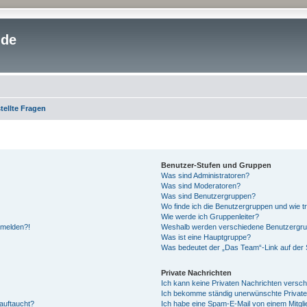
.de
tellte Fragen
Benutzer-Stufen und Gruppen
Was sind Administratoren?
Was sind Moderatoren?
Was sind Benutzergruppen?
Wo finde ich die Benutzergruppen und wie tr
Wie werde ich Gruppenleiter?
anmelden?!
Weshalb werden verschiedene Benutzergrupp
Was ist eine Hauptgruppe?
Was bedeutet der „Das Team“-Link auf der S
Private Nachrichten
Ich kann keine Privaten Nachrichten versch
Ich bekomme ständig unerwünschte Private
auftaucht?
Ich habe eine Spam-E-Mail von einem Mitgli