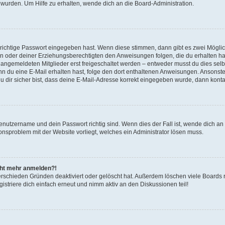
 wurden. Um Hilfe zu erhalten, wende dich an die Board-Administration.
 richtige Passwort eingegeben hast. Wenn diese stimmen, dann gibt es zwei Mögl
tern oder deiner Erziehungsberechtigten den Anweisungen folgen, die du erhalten ha
u angemeldeten Mitglieder erst freigeschaltet werden – entweder musst du dies selbs
. Wenn du eine E-Mail erhalten hast, folge den dort enthaltenen Anweisungen. Ansons
 dir sicher bist, dass deine E-Mail-Adresse korrekt eingegeben wurde, dann kontak
Benutzername und dein Passwort richtig sind. Wenn dies der Fall ist, wende dich a
ionsproblem mit der Website vorliegt, welches ein Administrator lösen muss.
icht mehr anmelden?!
erschieden Gründen deaktiviert oder gelöscht hat. Außerdem löschen viele Boards r
triere dich einfach erneut und nimm aktiv an den Diskussionen teil!