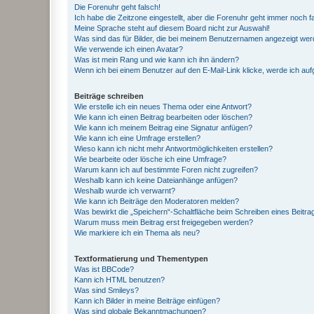
Die Forenuhr geht falsch!
Ich habe die Zeitzone eingestellt, aber die Forenuhr geht immer noch f
Meine Sprache steht auf diesem Board nicht zur Auswahl!
Was sind das für Bilder, die bei meinem Benutzernamen angezeigt we
Wie verwende ich einen Avatar?
Was ist mein Rang und wie kann ich ihn ändern?
Wenn ich bei einem Benutzer auf den E-Mail-Link klicke, werde ich au
Beiträge schreiben
Wie erstelle ich ein neues Thema oder eine Antwort?
Wie kann ich einen Beitrag bearbeiten oder löschen?
Wie kann ich meinem Beitrag eine Signatur anfügen?
Wie kann ich eine Umfrage erstellen?
Wieso kann ich nicht mehr Antwortmöglichkeiten erstellen?
Wie bearbeite oder lösche ich eine Umfrage?
Warum kann ich auf bestimmte Foren nicht zugreifen?
Weshalb kann ich keine Dateianhänge anfügen?
Weshalb wurde ich verwarnt?
Wie kann ich Beiträge den Moderatoren melden?
Was bewirkt die „Speichern“-Schaltfläche beim Schreiben eines Beitra
Warum muss mein Beitrag erst freigegeben werden?
Wie markiere ich ein Thema als neu?
Textformatierung und Thementypen
Was ist BBCode?
Kann ich HTML benutzen?
Was sind Smileys?
Kann ich Bilder in meine Beiträge einfügen?
Was sind globale Bekanntmachungen?