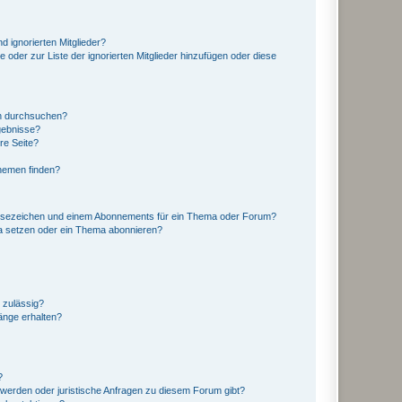
d ignorierten Mitglieder?
e oder zur Liste der ignorierten Mitglieder hinzufügen oder diese
en durchsuchen?
gebnisse?
re Seite?
hemen finden?
esezeichen und einem Abonnements für ein Thema oder Forum?
a setzen oder ein Thema abonnieren?
 zulässig?
hänge erhalten?
?
hwerden oder juristische Anfragen zu diesem Forum gibt?