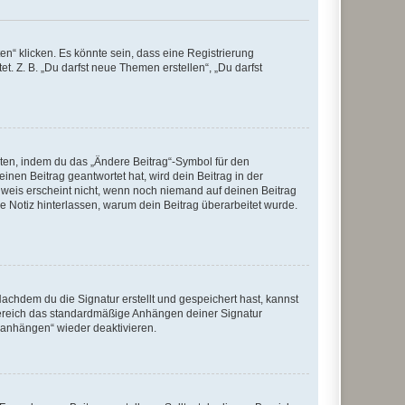
n“ klicken. Es könnte sein, dass eine Registrierung
t. Z. B. „Du darfst neue Themen erstellen“, „Du darfst
iten, indem du das „Ändere Beitrag“-Symbol für den
inen Beitrag geantwortet hat, wird dein Beitrag in der
nweis erscheint nicht, wenn noch niemand auf deinen Beitrag
ne Notiz hinterlassen, warum dein Beitrag überarbeitet wurde.
chdem du die Signatur erstellt und gespeichert hast, kannst
Bereich das standardmäßige Anhängen deiner Signatur
r anhängen“ wieder deaktivieren.