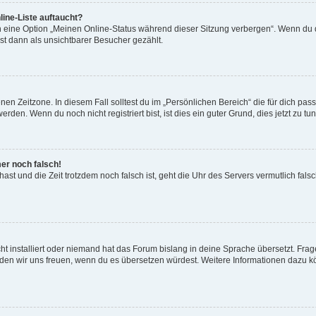
ine-Liste auftaucht?
n eine Option „Meinen Online-Status während dieser Sitzung verbergen“. Wenn du d
st dann als unsichtbarer Besucher gezählt.
en Zeitzone. In diesem Fall solltest du im „Persönlichen Bereich“ die für dich passe
den. Wenn du noch nicht registriert bist, ist dies ein guter Grund, dies jetzt zu tun
mer noch falsch!
t hast und die Zeit trotzdem noch falsch ist, geht die Uhr des Servers vermutlich fal
t installiert oder niemand hat das Forum bislang in deine Sprache übersetzt. Frag
, würden wir uns freuen, wenn du es übersetzen würdest. Weitere Informationen dazu