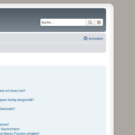
Suche
Erweiterte Suche
Anmelden
ete ich ihnen bei?
en farbig dargestellt?
tartseite?
icken!
 Nachrichten!
ed dieses Forums erhalten!