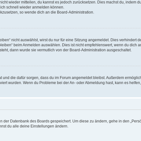
 nicht wieder mitteilen, du kannst es jedoch zurücksetzen. Dies machst du, indem 
 dich schnell wieder anmelden können.
ückzusetzen, so wende dich an die Board-Administration.
en“ nicht auswählst, wirst du nur für eine Sitzung angemeldet. Dies verhindert 
leiben“ beim Anmelden auswählen. Dies ist nicht empfehlenswert, wenn du dich an
 steht, dann wurde sie vermutlich von der Board-Administration ausgeschaltet.
 hat und die dafür sorgen, dass du im Forum angemeldet bleibst. Außerdem ermögli
tiviert wurden. Wenn du Probleme bei der An- oder Abmeldung hast, kann es helfen
n in der Datenbank des Boards gespeichert. Um diese zu ändern, gehe in den „Persö
nst du alle deine Einstellungen ändern.