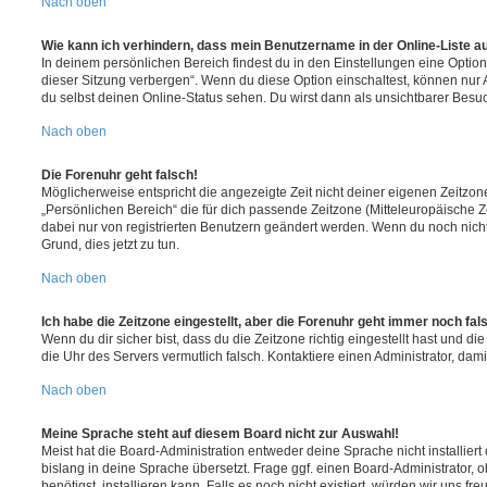
Nach oben
Wie kann ich verhindern, dass mein Benutzername in der Online-Liste a
In deinem persönlichen Bereich findest du in den Einstellungen eine Opti
dieser Sitzung verbergen“. Wenn du diese Option einschaltest, können nur
du selbst deinen Online-Status sehen. Du wirst dann als unsichtbarer Besuc
Nach oben
Die Forenuhr geht falsch!
Möglicherweise entspricht die angezeigte Zeit nicht deiner eigenen Zeitzone.
„Persönlichen Bereich“ die für dich passende Zeitzone (Mitteleuropäische Zei
dabei nur von registrierten Benutzern geändert werden. Wenn du noch nicht reg
Grund, dies jetzt zu tun.
Nach oben
Ich habe die Zeitzone eingestellt, aber die Forenuhr geht immer noch fal
Wenn du dir sicher bist, dass du die Zeitzone richtig eingestellt hast und die 
die Uhr des Servers vermutlich falsch. Kontaktiere einen Administrator, da
Nach oben
Meine Sprache steht auf diesem Board nicht zur Auswahl!
Meist hat die Board-Administration entweder deine Sprache nicht installier
bislang in deine Sprache übersetzt. Frage ggf. einen Board-Administrator, 
benötigst, installieren kann. Falls es noch nicht existiert, würden wir uns f