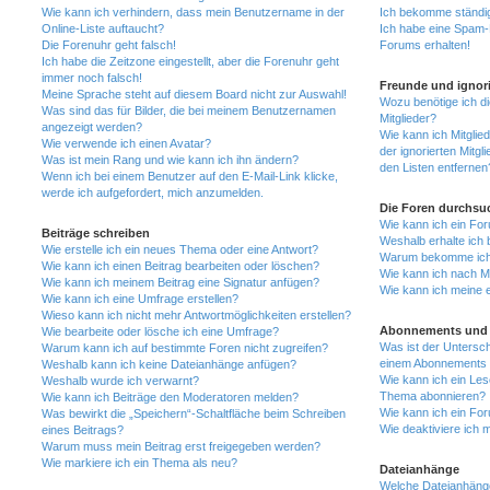
Wie kann ich verhindern, dass mein Benutzername in der
Ich bekomme ständig
Online-Liste auftaucht?
Ich habe eine Spam-E
Die Forenuhr geht falsch!
Forums erhalten!
Ich habe die Zeitzone eingestellt, aber die Forenuhr geht
immer noch falsch!
Freunde und ignori
Meine Sprache steht auf diesem Board nicht zur Auswahl!
Wozu benötige ich di
Was sind das für Bilder, die bei meinem Benutzernamen
Mitglieder?
angezeigt werden?
Wie kann ich Mitglied
Wie verwende ich einen Avatar?
der ignorierten Mitg
Was ist mein Rang und wie kann ich ihn ändern?
den Listen entfernen
Wenn ich bei einem Benutzer auf den E-Mail-Link klicke,
werde ich aufgefordert, mich anzumelden.
Die Foren durchsu
Wie kann ich ein Fo
Beiträge schreiben
Weshalb erhalte ich 
Wie erstelle ich ein neues Thema oder eine Antwort?
Warum bekomme ich b
Wie kann ich einen Beitrag bearbeiten oder löschen?
Wie kann ich nach M
Wie kann ich meinem Beitrag eine Signatur anfügen?
Wie kann ich meine 
Wie kann ich eine Umfrage erstellen?
Wieso kann ich nicht mehr Antwortmöglichkeiten erstellen?
Abonnements und 
Wie bearbeite oder lösche ich eine Umfrage?
Was ist der Untersc
Warum kann ich auf bestimmte Foren nicht zugreifen?
einem Abonnements 
Weshalb kann ich keine Dateianhänge anfügen?
Wie kann ich ein Les
Weshalb wurde ich verwarnt?
Thema abonnieren?
Wie kann ich Beiträge den Moderatoren melden?
Wie kann ich ein Fo
Was bewirkt die „Speichern“-Schaltfläche beim Schreiben
Wie deaktiviere ich
eines Beitrags?
Warum muss mein Beitrag erst freigegeben werden?
Wie markiere ich ein Thema als neu?
Dateianhänge
Welche Dateianhänge