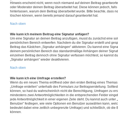
Hinweis erscheint nicht, wenn noch niemand auf deinen Beitrag geantwortet
oder Moderator deinen Beitrag überarbeitet hat. Diese können jedoch, falls s
hinterlassen, warum dein Beitrag überarbeitet wurde. Bitte beachte, dass n
löschen können, wenn bereits jemand darauf geantwortet hat.
Nach oben
Wie kann ich meinem Beitrag eine Signatur anfügen?
Um eine Signatur an deinen Beitrag anzufügen, musst du zunächst eine sol
persönlichen Bereich entwerfen. Nachdem du die Signatur erstellt und gesp
Beitrag das Kästchen „Signatur anhängen“ aktivieren. Du kannst eine Signa
deinem persönlichen Bereich das standardmäßige Anhängen deiner Signatu
einzelnen Beitrag dennoch ohne Signatur verfassen möchtest, so kannst du 
„Signatur anhängen“ wieder deaktivieren.
Nach oben
Wie kann ich eine Umfrage erstellen?
Wenn du ein neues Thema eröffnest oder den ersten Beitrag eines Themas be
„Umfrage erstellen“ unterhalb des Formulars zur Beitragserstellung. Solltes
können, so hast du wahrscheinlich nicht die Berechtigung, Umfragen zu erste
mindestens zwei Antwortmöglichkeiten in die entsprechenden Felder eingeb
jede Antwortmöglichkeit in einer eigenen Zeile steht. Du kannst auch unter
Benutzer“ festlegen, wie viele Optionen ein Benutzer auswählen kann, welche
bedeutet dabei eine zeitlich unbegrenzte Umfrage) und schließlich, ob die
können.