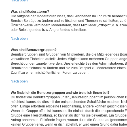
Nach oben
Was sind Moderatoren?
Die Aufgabe der Moderatoren ist es, das Geschehen im Forum zu beobachte
Bereich Beiträge zu ändern und zu löschen und Themen zu schließen, zu öff
Üblicherweise verhindern Moderatoren, dass Mitglieder „offtopic“, d. h. e
oder Beleidigendes bzw. Angreifendes schreiben.
Nach oben
Was sind Benutzergruppen?
Benutzergruppen sind Gruppen von Mitgliedern, die die Mitglieder des Board
verwaltbare Einheiten aufteilt. Jedes Mitglied kann mehreren Gruppen an
Berechtigungen zugeteilt werden. Dies erleichtert es den Administratoren,
Benutzer auf einmal zu ändern und sie zum Beispiel zu Moderatoren eines
Zugriff zu einem nichtöffentlichen Forum zu geben.
Nach oben
Wo finde ich die Benutzergruppen und wie trete ich ihnen bei?
Du findest die Benutzergruppen unter „Benutzergruppen“ im persönlichen B
möchtest, kannst du dies mit der entsprechenden Schaltfläche machen. Nic
offen. Einige erfordern erst eine Freischaltung, andere können geschlossen 
Wenn die Gruppe offen ist, kannst du ihr einfach durch die entsprechende Fu
Gruppe eine Freischaltung, so kannst du dich für sie bewerben. Ein Gruppe
Antrag annehmen. Er könnte fragen, warum du in die Gruppe aufgenommen 
keinen Gruppenleiter, wenn er dich ablehnt, er wird einen Grund dafür habe