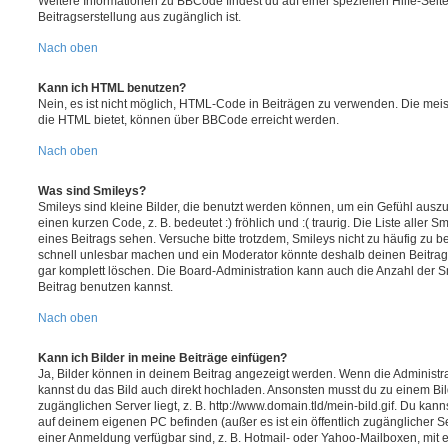
Weitere Informationen zu BBCode findest du auf einer speziellen Hilfe-Seite
Beitragserstellung aus zugänglich ist.
Nach oben
Kann ich HTML benutzen?
Nein, es ist nicht möglich, HTML-Code in Beiträgen zu verwenden. Die mei
die HTML bietet, können über BBCode erreicht werden.
Nach oben
Was sind Smileys?
Smileys sind kleine Bilder, die benutzt werden können, um ein Gefühl auszu
einen kurzen Code, z. B. bedeutet :) fröhlich und :( traurig. Die Liste aller
eines Beitrags sehen. Versuche bitte trotzdem, Smileys nicht zu häufig zu 
schnell unlesbar machen und ein Moderator könnte deshalb deinen Beitrag
gar komplett löschen. Die Board-Administration kann auch die Anzahl der S
Beitrag benutzen kannst.
Nach oben
Kann ich Bilder in meine Beiträge einfügen?
Ja, Bilder können in deinem Beitrag angezeigt werden. Wenn die Administra
kannst du das Bild auch direkt hochladen. Ansonsten musst du zu einem Bild
zugänglichen Server liegt, z. B. http://www.domain.tld/mein-bild.gif. Du kann
auf deinem eigenen PC befinden (außer es ist ein öffentlich zugänglicher Se
einer Anmeldung verfügbar sind, z. B. Hotmail- oder Yahoo-Mailboxen, mit