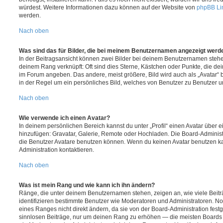
würdest. Weitere Informationen dazu können auf der Website von
phpBB Li
werden.
Nach oben
Was sind das für Bilder, die bei meinem Benutzernamen angezeigt werd
In der Beitragsansicht können zwei Bilder bei deinem Benutzernamen stehen.
deinem Rang verknüpft: Oft sind dies Sterne, Kästchen oder Punkte, die de
im Forum angeben. Das andere, meist größere, Bild wird auch als „Avatar“ b
in der Regel um ein persönliches Bild, welches von Benutzer zu Benutzer unt
Nach oben
Wie verwende ich einen Avatar?
In deinem persönlichen Bereich kannst du unter „Profil“ einen Avatar über 
hinzufügen: Gravatar, Galerie, Remote oder Hochladen. Die Board-Adminis
die Benutzer Avatare benutzen können. Wenn du keinen Avatar benutzen kan
Administration kontaktieren.
Nach oben
Was ist mein Rang und wie kann ich ihn ändern?
Ränge, die unter deinem Benutzernamen stehen, zeigen an, wie viele Beiträg
identifizieren bestimmte Benutzer wie Moderatoren und Administratoren. N
eines Ranges nicht direkt ändern, da sie von der Board-Administration festg
sinnlosen Beiträge, nur um deinen Rang zu erhöhen — die meisten Boards 