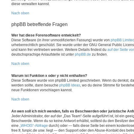
diese verwalten kannst.
Nach oben
phpBB betreffende Fragen
Wer hat diese Forensoftware entwickelt?
Diese Software (in ihrer unmodifizierten Fassung) wurde von
phpBB Limite
urheberrechtlich geschützt. Sie wurde unter der GNU General Public License
und kann frei vertrieben werden. Weitere Details findest du
auf der Seite v
deutschsprachige Anlaufstelle ist unter
phpBB.de
zu finden.
Nach oben
Warum ist Funktion x oder y nicht enthalten?
Diese Software wurde von phpBB Limited geschrieben. Wenn du denkst, das
werden sollte, dann besuche
phpBB Ideas
, wo du deine Stimme für beste
neue Funktionen vorschlagen kannst.
Nach oben
An wen soll ich mich wenden, falls es Beschwerden oder juristische An
Jeder Administrator, der auf der „Das Team“-Seite aufgeführt ist, ist ein geei
Beschwerde. Wenn du so keine Antwort erhältst, solltest du den Besitzer de
eine
„WHOIS“-Abfrage
durch) oder — falls diese Seite bei einem kostenlos
free.fr, funpic.de usw. liegt — den Support oder den Abuse-Kontakt des betr