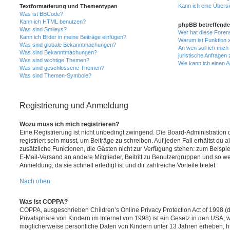
Kann ich eine Übersi
Textformatierung und Thementypen
Was ist BBCode?
Kann ich HTML benutzen?
phpBB betreffende
Was sind Smileys?
Wer hat diese Foren
Kann ich Bilder in meine Beiträge einfügen?
Warum ist Funktion x
Was sind globale Bekanntmachungen?
An wen soll ich mic
Was sind Bekanntmachungen?
juristische Anfragen
Was sind wichtige Themen?
Wie kann ich einen A
Was sind geschlossene Themen?
Was sind Themen-Symbole?
Registrierung und Anmeldung
Wozu muss ich mich registrieren?
Eine Registrierung ist nicht unbedingt zwingend. Die Board-Administration
registriert sein musst, um Beiträge zu schreiben. Auf jeden Fall erhältst du als
zusätzliche Funktionen, die Gästen nicht zur Verfügung stehen: zum Beispiel
E-Mail-Versand an andere Mitglieder, Beitritt zu Benutzergruppen und so wei
Anmeldung, da sie schnell erledigt ist und dir zahlreiche Vorteile bietet.
Nach oben
Was ist COPPA?
COPPA, ausgeschrieben Children’s Online Privacy Protection Act of 1998 (
Privatsphäre von Kindern im Internet von 1998) ist ein Gesetz in den USA, w
möglicherweise persönliche Daten von Kindern unter 13 Jahren erheben, h