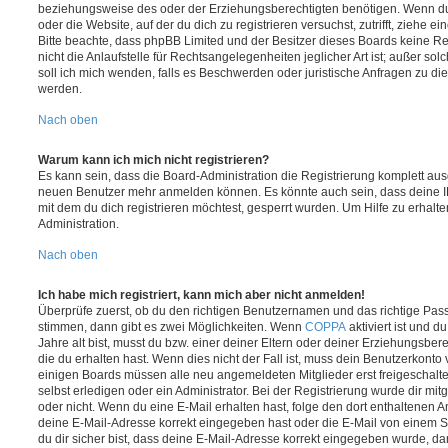
beziehungsweise des oder der Erziehungsberechtigten benötigen. Wenn du di
oder die Website, auf der du dich zu registrieren versuchst, zutrifft, ziehe e
Bitte beachte, dass phpBB Limited und der Besitzer dieses Boards keine 
nicht die Anlaufstelle für Rechtsangelegenheiten jeglicher Art ist; außer so
soll ich mich wenden, falls es Beschwerden oder juristische Anfragen zu d
werden.
Nach oben
Warum kann ich mich nicht registrieren?
Es kann sein, dass die Board-Administration die Registrierung komplett ausg
neuen Benutzer mehr anmelden können. Es könnte auch sein, dass deine 
mit dem du dich registrieren möchtest, gesperrt wurden. Um Hilfe zu erhalt
Administration.
Nach oben
Ich habe mich registriert, kann mich aber nicht anmelden!
Überprüfe zuerst, ob du den richtigen Benutzernamen und das richtige Pa
stimmen, dann gibt es zwei Möglichkeiten. Wenn
COPPA
aktiviert ist und 
Jahre alt bist, musst du bzw. einer deiner Eltern oder deiner Erziehungsbe
die du erhalten hast. Wenn dies nicht der Fall ist, muss dein Benutzerkonto v
einigen Boards müssen alle neu angemeldeten Mitglieder erst freigeschalt
selbst erledigen oder ein Administrator. Bei der Registrierung wurde dir mitget
oder nicht. Wenn du eine E-Mail erhalten hast, folge den dort enthaltenen
deine E-Mail-Adresse korrekt eingegeben hast oder die E-Mail von einem S
du dir sicher bist, dass deine E-Mail-Adresse korrekt eingegeben wurde, dan