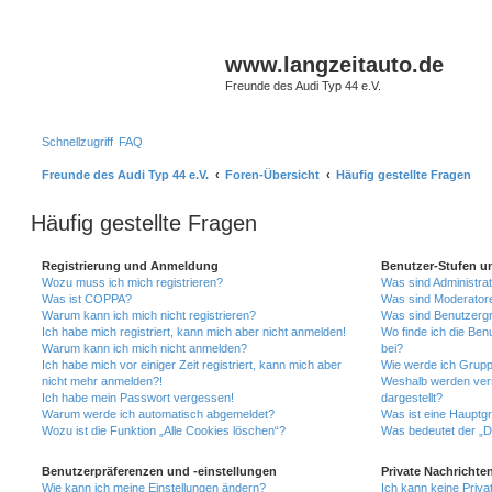
www.langzeitauto.de
Freunde des Audi Typ 44 e.V.
Schnellzugriff
FAQ
Freunde des Audi Typ 44 e.V.
Foren-Übersicht
Häufig gestellte Fragen
Häufig gestellte Fragen
Registrierung und Anmeldung
Benutzer-Stufen u
Wozu muss ich mich registrieren?
Was sind Administra
Was ist COPPA?
Was sind Moderator
Warum kann ich mich nicht registrieren?
Was sind Benutzerg
Ich habe mich registriert, kann mich aber nicht anmelden!
Wo finde ich die Ben
Warum kann ich mich nicht anmelden?
bei?
Ich habe mich vor einiger Zeit registriert, kann mich aber
Wie werde ich Grupp
nicht mehr anmelden?!
Weshalb werden ver
Ich habe mein Passwort vergessen!
dargestellt?
Warum werde ich automatisch abgemeldet?
Was ist eine Hauptg
Wozu ist die Funktion „Alle Cookies löschen“?
Was bedeutet der „Da
Benutzerpräferenzen und -einstellungen
Private Nachrichte
Wie kann ich meine Einstellungen ändern?
Ich kann keine Priva