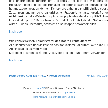
dass phpBB Limited (phpBB.com) und phpBB Deutschland e. V. (phpBB.de
Benutzung oder den oder die Benutzer der Forensoftware haben und dafür 
herangezogen werden können. Kontaktiere daher nie phpBB Limited oder p
Zusammenhang mit jeglichen juristischen Fragen (Unterlassungserklärunge
nicht direkt
auf die Websiten phpbb.com, phpbb.de oder die phpBB-Softwar
Limited oder phpBB Deutschland e. V. E-Mails schreibst, die die
Softwarenu
wirst du, wenn überhaupt, höchstens eine knappe Antwort erhalten.
Nach oben
Wie kann ich einen Administrator des Boards kontaktieren?
Alle Benutzer des Boards können das Kontaktformular nutzen, wenn die Fun
Administration aktiviert wurde.
Mitglieder des Boards können zusätzlich den Link „Das Team“ verwenden.
Nach oben
Freunde des Audi Typ 44 e.V.
Foren-Übersicht
Kontakt
Alle Coo
Powered by
phpBB
® Forum Software © phpBB Limited
Deutsche Übersetzung durch
phpBB.de
Datenschutz
|
Nutzungsbedingungen