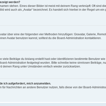
gezeigt werden?
amen stehen. Eines dieser Bilder ist meist mit deinem Rang verknüpft: Oft sind di
ld wird auch als „Avatar“ bezeichnet. Es handelt sich hierbei in der Regel um ein
 Avatar über eine der folgenden vier Methoden hinzufügen: Gravatar, Galerie, Rem
en Avatar benutzen kannst, solltest du die Board-Administration kontaktieren.
viele Beiträge du bislang erstellt hast oder identifizieren bestimmte Benutzer w
 Board-Administration festgelegt wurden. Bitte schreibe keine sinnlosen Beiträge
wird deinen Rang unter Umständen einfach wieder zurücksetzen.
rde ich aufgefordert, mich anzumelden.
ion für Nachrichten an andere Benutzer nutzen, falls diese von der Board-Administ