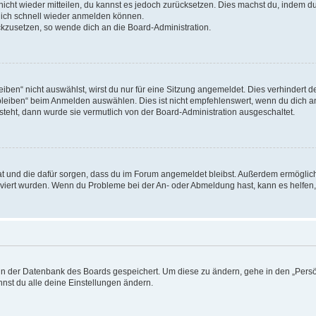
 nicht wieder mitteilen, du kannst es jedoch zurücksetzen. Dies machst du, indem 
 dich schnell wieder anmelden können.
ückzusetzen, so wende dich an die Board-Administration.
en“ nicht auswählst, wirst du nur für eine Sitzung angemeldet. Dies verhindert 
leiben“ beim Anmelden auswählen. Dies ist nicht empfehlenswert, wenn du dich an
 steht, dann wurde sie vermutlich von der Board-Administration ausgeschaltet.
 hat und die dafür sorgen, dass du im Forum angemeldet bleibst. Außerdem ermögli
tiviert wurden. Wenn du Probleme bei der An- oder Abmeldung hast, kann es helfen
n in der Datenbank des Boards gespeichert. Um diese zu ändern, gehe in den „Persö
nst du alle deine Einstellungen ändern.