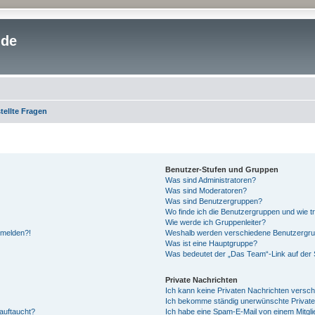
.de
tellte Fragen
Benutzer-Stufen und Gruppen
Was sind Administratoren?
Was sind Moderatoren?
Was sind Benutzergruppen?
Wo finde ich die Benutzergruppen und wie tr
Wie werde ich Gruppenleiter?
anmelden?!
Weshalb werden verschiedene Benutzergrupp
Was ist eine Hauptgruppe?
Was bedeutet der „Das Team“-Link auf der S
Private Nachrichten
Ich kann keine Privaten Nachrichten versch
Ich bekomme ständig unerwünschte Private
auftaucht?
Ich habe eine Spam-E-Mail von einem Mitgli