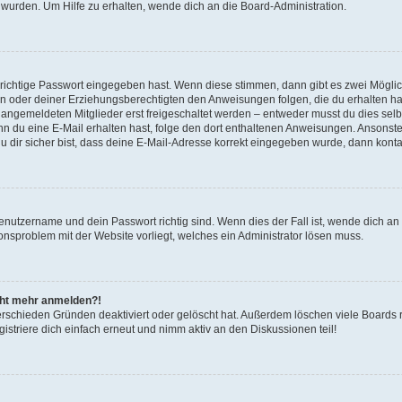
 wurden. Um Hilfe zu erhalten, wende dich an die Board-Administration.
 richtige Passwort eingegeben hast. Wenn diese stimmen, dann gibt es zwei Mögl
tern oder deiner Erziehungsberechtigten den Anweisungen folgen, die du erhalten ha
u angemeldeten Mitglieder erst freigeschaltet werden – entweder musst du dies selbs
. Wenn du eine E-Mail erhalten hast, folge den dort enthaltenen Anweisungen. Ansons
 dir sicher bist, dass deine E-Mail-Adresse korrekt eingegeben wurde, dann kontak
Benutzername und dein Passwort richtig sind. Wenn dies der Fall ist, wende dich a
ionsproblem mit der Website vorliegt, welches ein Administrator lösen muss.
icht mehr anmelden?!
erschieden Gründen deaktiviert oder gelöscht hat. Außerdem löschen viele Boards r
triere dich einfach erneut und nimm aktiv an den Diskussionen teil!