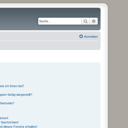
Suche
Erweiterte Suche
Anmelden
ete ich ihnen bei?
en farbig dargestellt?
tartseite?
icken!
 Nachrichten!
ed dieses Forums erhalten!