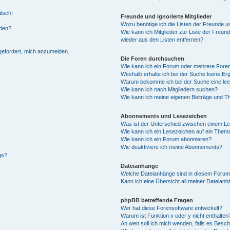
alsch!
Freunde und ignorierte Mitglieder
Wozu benötige ich die Listen der Freunde un
rden?
Wie kann ich Mitglieder zur Liste der Freund
wieder aus den Listen entfernen?
fgefordert, mich anzumelden.
Die Foren durchsuchen
Wie kann ich ein Forum oder mehrere For
Weshalb erhalte ich bei der Suche keine Er
Warum bekomme ich bei der Suche eine lee
Wie kann ich nach Mitgliedern suchen?
Wie kann ich meine eigenen Beiträge und T
Abonnements und Lesezeichen
Was ist der Unterschied zwischen einem L
Wie kann ich ein Lesezeichen auf ein Them
Wie kann ich ein Forum abonnieren?
Wie deaktiviere ich meine Abonnements?
gs?
Dateianhänge
Welche Dateianhänge sind in diesem Forum
Kann ich eine Übersicht all meiner Dateian
phpBB betreffende Fragen
Wer hat diese Forensoftware entwickelt?
Warum ist Funktion x oder y nicht enthalten
An wen soll ich mich wenden, falls es Besc