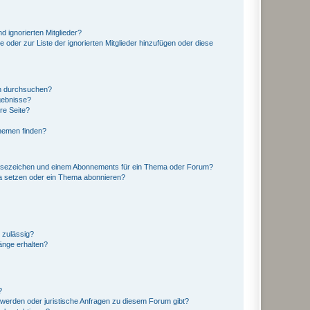
d ignorierten Mitglieder?
e oder zur Liste der ignorierten Mitglieder hinzufügen oder diese
en durchsuchen?
gebnisse?
re Seite?
hemen finden?
esezeichen und einem Abonnements für ein Thema oder Forum?
a setzen oder ein Thema abonnieren?
 zulässig?
hänge erhalten?
?
hwerden oder juristische Anfragen zu diesem Forum gibt?