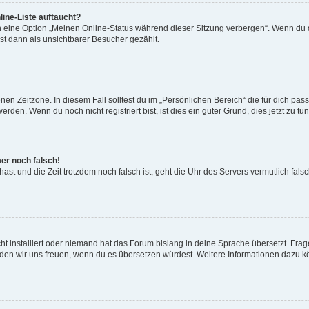
ine-Liste auftaucht?
n eine Option „Meinen Online-Status während dieser Sitzung verbergen“. Wenn du d
st dann als unsichtbarer Besucher gezählt.
en Zeitzone. In diesem Fall solltest du im „Persönlichen Bereich“ die für dich passe
den. Wenn du noch nicht registriert bist, ist dies ein guter Grund, dies jetzt zu tun
mer noch falsch!
t hast und die Zeit trotzdem noch falsch ist, geht die Uhr des Servers vermutlich fal
t installiert oder niemand hat das Forum bislang in deine Sprache übersetzt. Frag
, würden wir uns freuen, wenn du es übersetzen würdest. Weitere Informationen dazu