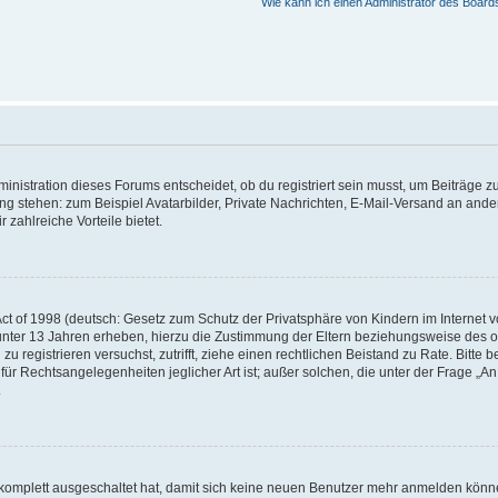
Wie kann ich einen Administrator des Board
istration dieses Forums entscheidet, ob du registriert sein musst, um Beiträge zu s
ung stehen: zum Beispiel Avatarbilder, Private Nachrichten, E-Mail-Versand an ander
 zahlreiche Vorteile bietet.
t of 1998 (deutsch: Gesetz zum Schutz der Privatsphäre von Kindern im Internet vo
unter 13 Jahren erheben, hierzu die Zustimmung der Eltern beziehungsweise des o
h zu registrieren versuchst, zutrifft, ziehe einen rechtlichen Beistand zu Rate. Bit
für Rechtsangelegenheiten jeglicher Art ist; außer solchen, die unter der Frage „
.
g komplett ausgeschaltet hat, damit sich keine neuen Benutzer mehr anmelden könn