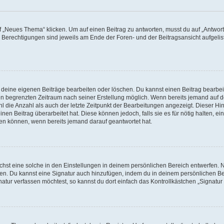
„Neues Thema“ klicken. Um auf einen Beitrag zu antworten, musst du auf „Antworte
e Berechtigungen sind jeweils am Ende der Foren- und der Beitragsansicht aufgeliste
r deine eigenen Beiträge bearbeiten oder löschen. Du kannst einen Beitrag bearbe
inen begrenzten Zeitraum nach seiner Erstellung möglich. Wenn bereits jemand auf de
 die Anzahl als auch der letzte Zeitpunkt der Bearbeitungen angezeigt. Dieser Hi
en Beitrag überarbeitet hat. Diese können jedoch, falls sie es für nötig halten, ei
hen können, wenn bereits jemand darauf geantwortet hat.
st eine solche in den Einstellungen in deinem persönlichen Bereich entwerfen. Na
eren. Du kannst eine Signatur auch hinzufügen, indem du in deinem persönlichen 
atur verfassen möchtest, so kannst du dort einfach das Kontrollkästchen „Signatu