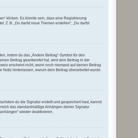
n“ klicken. Es könnte sein, dass eine Registrierung
t. Z. B. „Du darfst neue Themen erstellen“, „Du darfst
iten, indem du das „Ändere Beitrag“-Symbol für den
inen Beitrag geantwortet hat, wird dein Beitrag in der
nweis erscheint nicht, wenn noch niemand auf deinen Beitrag
ne Notiz hinterlassen, warum dein Beitrag überarbeitet wurde.
chdem du die Signatur erstellt und gespeichert hast, kannst
Bereich das standardmäßige Anhängen deiner Signatur
r anhängen“ wieder deaktivieren.