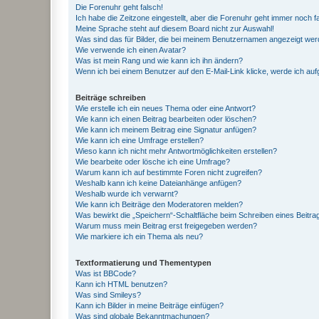
Die Forenuhr geht falsch!
Ich habe die Zeitzone eingestellt, aber die Forenuhr geht immer noch f
Meine Sprache steht auf diesem Board nicht zur Auswahl!
Was sind das für Bilder, die bei meinem Benutzernamen angezeigt we
Wie verwende ich einen Avatar?
Was ist mein Rang und wie kann ich ihn ändern?
Wenn ich bei einem Benutzer auf den E-Mail-Link klicke, werde ich au
Beiträge schreiben
Wie erstelle ich ein neues Thema oder eine Antwort?
Wie kann ich einen Beitrag bearbeiten oder löschen?
Wie kann ich meinem Beitrag eine Signatur anfügen?
Wie kann ich eine Umfrage erstellen?
Wieso kann ich nicht mehr Antwortmöglichkeiten erstellen?
Wie bearbeite oder lösche ich eine Umfrage?
Warum kann ich auf bestimmte Foren nicht zugreifen?
Weshalb kann ich keine Dateianhänge anfügen?
Weshalb wurde ich verwarnt?
Wie kann ich Beiträge den Moderatoren melden?
Was bewirkt die „Speichern“-Schaltfläche beim Schreiben eines Beitra
Warum muss mein Beitrag erst freigegeben werden?
Wie markiere ich ein Thema als neu?
Textformatierung und Thementypen
Was ist BBCode?
Kann ich HTML benutzen?
Was sind Smileys?
Kann ich Bilder in meine Beiträge einfügen?
Was sind globale Bekanntmachungen?