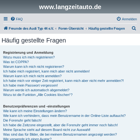
www.langzeitauto.de
FAQ
Anmelden
S
Freunde des Audi Typ 44 e.V.
Foren-Übersicht
Häufig gestellte Fragen
u
Häufig gestellte Fragen
c
h
Registrierung und Anmeldung
Wozu muss ich mich registrieren?
e
Was ist COPPA?
Warum kann ich mich nicht registrieren?
Ich habe mich registriert, kann mich aber nicht anmelden!
Warum kann ich mich nicht anmelden?
Ich habe mich vor einiger Zeit registriert, kann mich aber nicht mehr anmelden?!
Ich habe mein Passwort vergessen!
Warum werde ich automatisch abgemeldet?
Wozu ist die Funktion „Alle Cookies löschen“?
Benutzerpräferenzen und -einstellungen
Wie kann ich meine Einstellungen ändern?
Wie kann ich verhindern, dass mein Benutzername in der Online-Liste auftaucht?
Die Forenuhr geht falsch!
Ich habe die Zeitzone eingestellt, aber die Forenuhr geht immer noch falsch!
Meine Sprache steht auf diesem Board nicht zur Auswahl!
Was sind das für Bilder, die bei meinem Benutzernamen angezeigt werden?
Wie verwende ich einen Avatar?