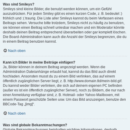
Was sind Smileys?
Smileys sind kleine Bilder, die benutzt werden können, um ein Gefühl
auszudrücken. Für jeden Smiley gibt es einen kurzen Code, z. B. bedeutet :)
fröhlich und :( traurig. Die Liste aller Smileys kannst du beim Verfassen eines
Beitrags sehen. Versuche bitte trotzdem, Smileys nicht zu häufig zu benutzen,
sie können einen Beitrag schnell unlesbar machen und ein Moderator könnte
deshalb deinen Beitrag entsprechend überarbeiten oder gar komplett löschen.
Die Board-Administration kann auch die Anzahl der Smileys begrenzen, die du
in einem Beitrag benutzen kannst.
Nach oben
Kann ich Bilder in meine Beiträge einfügen?
Ja, Bilder können in deinem Beitrag angezeigt werden. Wenn die
Administration Dateianhänge erlaubt hat, kannst du das Bild auch direkt
hochladen. Ansonsten musst du zu einem Bild verlinken, das auf einem
öffentlich zugänglichen Server liegt, z. B. http://www.domain.tld/mein-bild.gif.
Du kannst weder Bilder verlinken, die sich auf deinem eigenen PC befinden
(außer es ist ein öffentlich zugänglicher Server), noch zu Bildern, die nur nach
einer Anmeldung verfügbar sind, z. B. Hotmail- oder Yahoo-Mailboxen, mit
einem Passwort geschützte Seiten usw. Um das Bild anzuzeigen, benutze den
BBCode-Tag „[img]“.
Nach oben
Was sind globale Bekanntmachungen?
Globale Bekanntmachungen beinhalten wichtige Informationen, deshalb