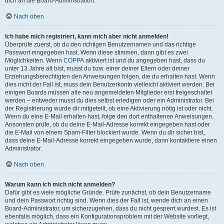
dich an die Board-Administration.
Nach oben
Ich habe mich registriert, kann mich aber nicht anmelden!
Überprüfe zuerst, ob du den richtigen Benutzernamen und das richtige
Passwort eingegeben hast. Wenn diese stimmen, dann gibt es zwei
Möglichkeiten. Wenn
COPPA
aktiviert ist und du angegeben hast, dass du
unter 13 Jahre alt bist, musst du bzw. einer deiner Eltern oder deiner
Erziehungsberechtigten den Anweisungen folgen, die du erhalten hast. Wenn
dies nicht der Fall ist, muss dein Benutzerkonto vielleicht aktiviert werden. Bei
einigen Boards müssen alle neu angemeldeten Mitglieder erst freigeschaltet
werden – entweder musst du dies selbst erledigen oder ein Administrator. Bei
der Registrierung wurde dir mitgeteilt, ob eine Aktivierung nötig ist oder nicht.
Wenn du eine E-Mail erhalten hast, folge den dort enthaltenen Anweisungen.
Ansonsten prüfe, ob du deine E-Mail-Adresse korrekt eingegeben hast oder
die E-Mail von einem Spam-Filter blockiert wurde. Wenn du dir sicher bist,
dass deine E-Mail-Adresse korrekt eingegeben wurde, dann kontaktiere einen
Administrator.
Nach oben
Warum kann ich mich nicht anmelden?
Dafür gibt es viele mögliche Gründe. Prüfe zunächst, ob dein Benutzername
und dein Passwort richtig sind. Wenn dies der Fall ist, wende dich an einen
Board-Administrator, um sicherzugehen, dass du nicht gesperrt wurdest. Es ist
ebenfalls möglich, dass ein Konfigurationsproblem mit der Website vorliegt,