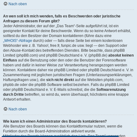
Nach oben
An wen soll ich mich wenden, falls es Beschwerden oder juristische
Anfragen zu diesem Forum gibt?
Jeder Administrator, der auf der „Das Team“-Seite aufgeführt ist, ist ein
geeigneter Kontakt für deine Beschwerde. Wenn du so keine Antwort erhältst,
solltest du den Besitzer der Domain kontaktieren (führe dazu eine
„WHOIS“-Abfrage
durch) oder — falls diese Seite bei einem kostenlosen
Webhoster wie z. B. Yahoo!, free.fr, funpic.de usw. liegt — den Support oder
den Abuse-Kontakt des betreffenden Dienstes. Bitte beachte, dass phpBB
Limited (phpBB.com) und phpBB Deutschland e. V. (phpBB.de)
absolut keinen
Einfluss
auf die Benutzung oder den oder die Benutzer der Forensoftware
haben und dafür in keiner Weise zur Verantwortung herangezogen werden
können. Kontaktiere daher nie phpBB Limited oder phpBB Deutschland e. V. in
Zusammenhang mit jeglichen juristischen Fragen (Unterlassungserklärungen,
Haftungsfragen usw.), die
sich nicht direkt
auf die Websiten phpbb.com,
phpbb.de oder die phpBB-Software selbst beziehen. Falls du phpBB Limited
oder phpBB Deutschland e. V. E-Mails schreibst, die die
Softwarenutzung
durch Dritte
betreffen, so wirst du, wenn überhaupt, höchstens eine knappe
Antwort erhalten.
Nach oben
Wie kann ich einen Administrator des Boards kontaktieren?
Alle Benutzer des Boards können das Kontaktformular nutzen, wenn die
Funktion durch die Board-Administration aktiviert wurde.
Mitglieder des Boards können zusätzlich den Link „Das Team“ verwenden.