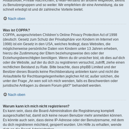
Avatarbilder, Private Nachrichten, E-Mail-Versand an andere Mitglieder, Beitritt
zu Benutzergruppen und so weiter. Wir empfehlen dir eine Anmeldung, da sie
schnell erledigt ist und dir zahlreiche Vorteile bietet.
Nach oben
Was ist COPPA?
COPPA, ausgeschrieben Children’s Online Privacy Protection Act of 1998
(deutsch: Gesetz zum Schutz der Privatsphäre von Kindern im Internet von
1998) ist ein Gesetz in den USA, welches festlegt, dass Websites, die
möglicherweise persönliche Daten von Kindern unter 13 Jahren erheben,
hierzu die Zustimmung der Eltern beziehungsweise des oder der
Erziehungsberechtigten benötigen. Wenn du dir unsicher bist, ob dies auf dich
oder die Website, auf der du dich zu registrieren versuchst, zutrifft, ziehe einen
rechtlichen Beistand zu Rate. Bitte beachte, dass phpBB Limited und der
Besitzer dieses Boards keine Rechtsberatung anbieten kann und nicht die
Anlaufstelle für Rechtsangelegenheiten jeglicher Art ist; außer solchen, die
unter der Frage „An wen soll ich mich wenden, falls es Beschwerden oder
juristische Anfragen zu diesem Forum gibt?“ behandelt werden.
Nach oben
Warum kann ich mich nicht registrieren?
Es kann sein, dass die Board-Administration die Registrierung komplett
ausgeschaltet hat, damit sich keine neuen Benutzer mehr anmelden können.
Es könnte auch sein, dass deine IP-Adresse oder der Benutzername, mit dem
du dich registrieren möchtest, gesperrt wurden. Um Hilfe zu erhalten, wende