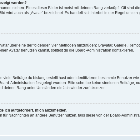
gezeigt werden?
amen stehen. Eines dieser Bilder ist meist mit deinem Rang verknüpft: Oft sind di
ld wird auch als „Avatar“ bezeichnet. Es handelt sich hierbei in der Regel um ein
 Avatar über eine der folgenden vier Methoden hinzufügen: Gravatar, Galerie, Rem
en Avatar benutzen kannst, solltest du die Board-Administration kontaktieren.
viele Beiträge du bislang erstellt hast oder identifizieren bestimmte Benutzer w
 Board-Administration festgelegt wurden. Bitte schreibe keine sinnlosen Beiträge
wird deinen Rang unter Umständen einfach wieder zurücksetzen.
rde ich aufgefordert, mich anzumelden.
ion für Nachrichten an andere Benutzer nutzen, falls diese von der Board-Administ