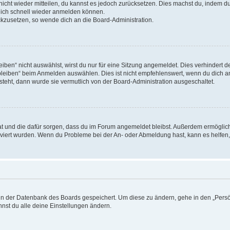
 nicht wieder mitteilen, du kannst es jedoch zurücksetzen. Dies machst du, indem 
 dich schnell wieder anmelden können.
ückzusetzen, so wende dich an die Board-Administration.
en“ nicht auswählst, wirst du nur für eine Sitzung angemeldet. Dies verhindert 
leiben“ beim Anmelden auswählen. Dies ist nicht empfehlenswert, wenn du dich an
 steht, dann wurde sie vermutlich von der Board-Administration ausgeschaltet.
 hat und die dafür sorgen, dass du im Forum angemeldet bleibst. Außerdem ermögli
tiviert wurden. Wenn du Probleme bei der An- oder Abmeldung hast, kann es helfen
n in der Datenbank des Boards gespeichert. Um diese zu ändern, gehe in den „Persö
nst du alle deine Einstellungen ändern.