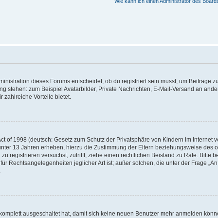
Wie kann ich einen Administrator des Board
istration dieses Forums entscheidet, ob du registriert sein musst, um Beiträge zu s
ung stehen: zum Beispiel Avatarbilder, Private Nachrichten, E-Mail-Versand an ander
 zahlreiche Vorteile bietet.
t of 1998 (deutsch: Gesetz zum Schutz der Privatsphäre von Kindern im Internet vo
unter 13 Jahren erheben, hierzu die Zustimmung der Eltern beziehungsweise des o
h zu registrieren versuchst, zutrifft, ziehe einen rechtlichen Beistand zu Rate. Bit
für Rechtsangelegenheiten jeglicher Art ist; außer solchen, die unter der Frage „
.
g komplett ausgeschaltet hat, damit sich keine neuen Benutzer mehr anmelden könn