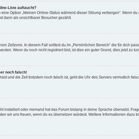
ine-Liste auftaucht?
n eine Option „Meinen Online-Status während dieser Sitzung verbergen“. Wenn du d
st dann als unsichtbarer Besucher gezählt.
en Zeitzone. In diesem Fall solltest du im „Persönlichen Bereich“ die für dich passe
den. Wenn du noch nicht registriert bist, ist dies ein guter Grund, dies jetzt zu tun
mer noch falsch!
t hast und die Zeit trotzdem noch falsch ist, geht die Uhr des Servers vermutlich fal
t installiert oder niemand hat das Forum bislang in deine Sprache übersetzt. Frag
, würden wir uns freuen, wenn du es übersetzen würdest. Weitere Informationen dazu