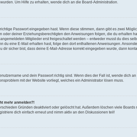
 wurden. Um Hilfe zu erhalten, wende dich an die Board-Administration.
 richtige Passwort eingegeben hast. Wenn diese stimmen, dann gibt es zwei Mögl
tern oder deiner Erziehungsberechtigten den Anweisungen folgen, die du erhalten ha
u angemeldeten Mitglieder erst freigeschaltet werden – entweder musst du dies selbs
. Wenn du eine E-Mail erhalten hast, folge den dort enthaltenen Anweisungen. Ansons
 dir sicher bist, dass deine E-Mail-Adresse korrekt eingegeben wurde, dann kontak
Benutzername und dein Passwort richtig sind. Wenn dies der Fall ist, wende dich a
ionsproblem mit der Website vorliegt, welches ein Administrator lösen muss.
icht mehr anmelden?!
erschieden Gründen deaktiviert oder gelöscht hat. Außerdem löschen viele Boards r
triere dich einfach erneut und nimm aktiv an den Diskussionen teil!