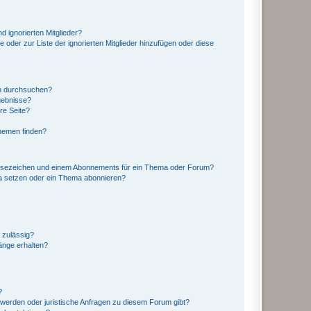
d ignorierten Mitglieder?
e oder zur Liste der ignorierten Mitglieder hinzufügen oder diese
en durchsuchen?
gebnisse?
re Seite?
hemen finden?
esezeichen und einem Abonnements für ein Thema oder Forum?
a setzen oder ein Thema abonnieren?
 zulässig?
hänge erhalten?
?
hwerden oder juristische Anfragen zu diesem Forum gibt?