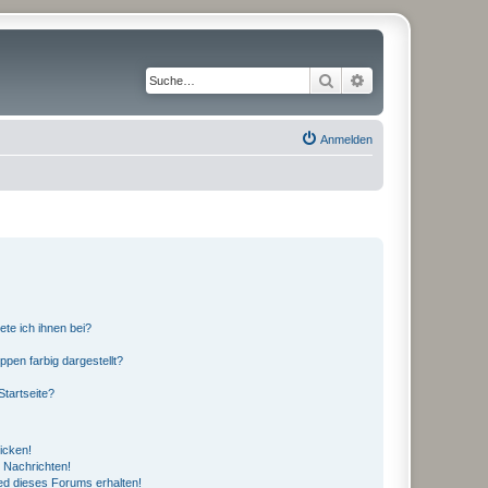
Suche
Erweiterte Suche
Anmelden
ete ich ihnen bei?
en farbig dargestellt?
tartseite?
icken!
 Nachrichten!
ed dieses Forums erhalten!