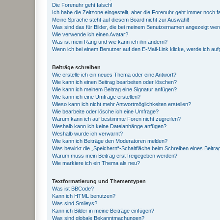
Die Forenuhr geht falsch!
Ich habe die Zeitzone eingestellt, aber die Forenuhr geht immer noch f
Meine Sprache steht auf diesem Board nicht zur Auswahl!
Was sind das für Bilder, die bei meinem Benutzernamen angezeigt we
Wie verwende ich einen Avatar?
Was ist mein Rang und wie kann ich ihn ändern?
Wenn ich bei einem Benutzer auf den E-Mail-Link klicke, werde ich au
Beiträge schreiben
Wie erstelle ich ein neues Thema oder eine Antwort?
Wie kann ich einen Beitrag bearbeiten oder löschen?
Wie kann ich meinem Beitrag eine Signatur anfügen?
Wie kann ich eine Umfrage erstellen?
Wieso kann ich nicht mehr Antwortmöglichkeiten erstellen?
Wie bearbeite oder lösche ich eine Umfrage?
Warum kann ich auf bestimmte Foren nicht zugreifen?
Weshalb kann ich keine Dateianhänge anfügen?
Weshalb wurde ich verwarnt?
Wie kann ich Beiträge den Moderatoren melden?
Was bewirkt die „Speichern“-Schaltfläche beim Schreiben eines Beitra
Warum muss mein Beitrag erst freigegeben werden?
Wie markiere ich ein Thema als neu?
Textformatierung und Thementypen
Was ist BBCode?
Kann ich HTML benutzen?
Was sind Smileys?
Kann ich Bilder in meine Beiträge einfügen?
Was sind globale Bekanntmachungen?