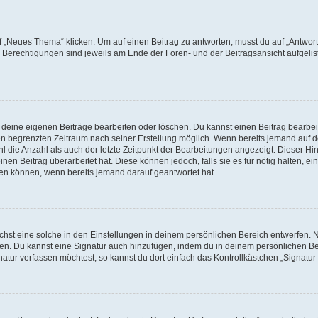
„Neues Thema“ klicken. Um auf einen Beitrag zu antworten, musst du auf „Antworte
e Berechtigungen sind jeweils am Ende der Foren- und der Beitragsansicht aufgeliste
r deine eigenen Beiträge bearbeiten oder löschen. Du kannst einen Beitrag bearbe
inen begrenzten Zeitraum nach seiner Erstellung möglich. Wenn bereits jemand auf de
 die Anzahl als auch der letzte Zeitpunkt der Bearbeitungen angezeigt. Dieser Hi
en Beitrag überarbeitet hat. Diese können jedoch, falls sie es für nötig halten, ei
hen können, wenn bereits jemand darauf geantwortet hat.
st eine solche in den Einstellungen in deinem persönlichen Bereich entwerfen. Na
eren. Du kannst eine Signatur auch hinzufügen, indem du in deinem persönlichen 
atur verfassen möchtest, so kannst du dort einfach das Kontrollkästchen „Signatu