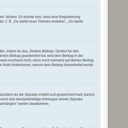
n“ klicken. Es könnte sein, dass eine Registrierung
t. Z. B. „Du darfst neue Themen erstellen“, „Du darfst
iten, indem du das „Ändere Beitrag“-Symbol für den
inen Beitrag geantwortet hat, wird dein Beitrag in der
nweis erscheint nicht, wenn noch niemand auf deinen Beitrag
ne Notiz hinterlassen, warum dein Beitrag überarbeitet wurde.
chdem du die Signatur erstellt und gespeichert hast, kannst
Bereich das standardmäßige Anhängen deiner Signatur
r anhängen“ wieder deaktivieren.