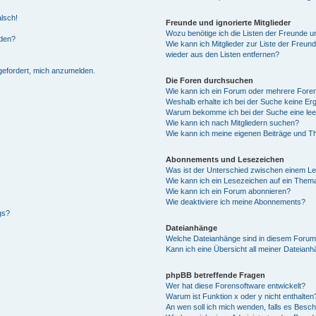
alsch!
Freunde und ignorierte Mitglieder
Wozu benötige ich die Listen der Freunde un
rden?
Wie kann ich Mitglieder zur Liste der Freund
wieder aus den Listen entfernen?
fgefordert, mich anzumelden.
Die Foren durchsuchen
Wie kann ich ein Forum oder mehrere For
Weshalb erhalte ich bei der Suche keine Er
Warum bekomme ich bei der Suche eine lee
Wie kann ich nach Mitgliedern suchen?
Wie kann ich meine eigenen Beiträge und T
Abonnements und Lesezeichen
Was ist der Unterschied zwischen einem L
Wie kann ich ein Lesezeichen auf ein Them
Wie kann ich ein Forum abonnieren?
Wie deaktiviere ich meine Abonnements?
gs?
Dateianhänge
Welche Dateianhänge sind in diesem Forum
Kann ich eine Übersicht all meiner Dateian
phpBB betreffende Fragen
Wer hat diese Forensoftware entwickelt?
Warum ist Funktion x oder y nicht enthalten
An wen soll ich mich wenden, falls es Besc