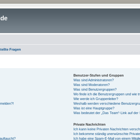
.de
tellte Fragen
Benutzer-Stufen und Gruppen
Was sind Administratoren?
Was sind Moderatoren?
Was sind Benutzergruppen?
Wo finde ich die Benutzergruppen und wie tr
Wie werde ich Gruppenleiter?
anmelden?!
Weshalb werden verschiedene Benutzergrupp
Was ist eine Hauptgruppe?
Was bedeutet der „Das Team“-Link auf der S
Private Nachrichten
Ich kann keine Privaten Nachrichten versch
Ich bekomme ständig unerwünschte Private
auftaucht?
Ich habe eine Spam-E-Mail von einem Mitgli