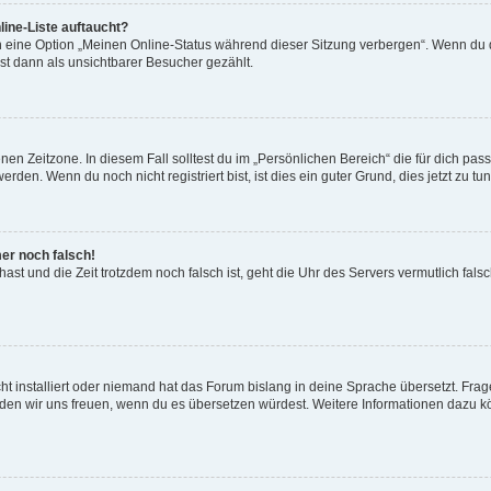
ine-Liste auftaucht?
n eine Option „Meinen Online-Status während dieser Sitzung verbergen“. Wenn du d
st dann als unsichtbarer Besucher gezählt.
en Zeitzone. In diesem Fall solltest du im „Persönlichen Bereich“ die für dich passe
den. Wenn du noch nicht registriert bist, ist dies ein guter Grund, dies jetzt zu tun
mer noch falsch!
t hast und die Zeit trotzdem noch falsch ist, geht die Uhr des Servers vermutlich fal
t installiert oder niemand hat das Forum bislang in deine Sprache übersetzt. Frag
, würden wir uns freuen, wenn du es übersetzen würdest. Weitere Informationen dazu