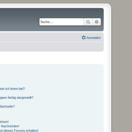
Suche
Erweiterte Suche
Anmelden
ete ich ihnen bei?
en farbig dargestellt?
tartseite?
icken!
 Nachrichten!
ed dieses Forums erhalten!