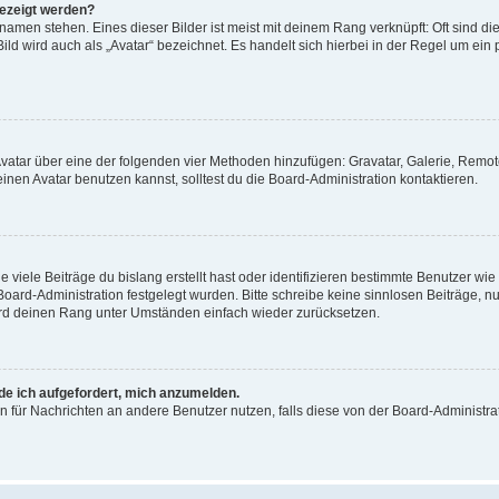
gezeigt werden?
amen stehen. Eines dieser Bilder ist meist mit deinem Rang verknüpft: Oft sind di
ld wird auch als „Avatar“ bezeichnet. Es handelt sich hierbei in der Regel um ein
 Avatar über eine der folgenden vier Methoden hinzufügen: Gravatar, Galerie, Rem
en Avatar benutzen kannst, solltest du die Board-Administration kontaktieren.
viele Beiträge du bislang erstellt hast oder identifizieren bestimmte Benutzer w
 Board-Administration festgelegt wurden. Bitte schreibe keine sinnlosen Beiträge
wird deinen Rang unter Umständen einfach wieder zurücksetzen.
rde ich aufgefordert, mich anzumelden.
ion für Nachrichten an andere Benutzer nutzen, falls diese von der Board-Administ