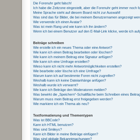
Die Forenuhr geht falsch!
Ich habe die Zeitzone eingestellt, aber die Forenuhr geht immer noch f
Meine Sprache steht auf diesem Board nicht zur Auswahl!
Was sind das für Bilder, die bei meinem Benutzernamen angezeigt we
Wie verwende ich einen Avatar?
Was ist mein Rang und wie kann ich ihn ändern?
Wenn ich bei einem Benutzer auf den E-Mail-Link klicke, werde ich au
Beiträge schreiben
Wie erstelle ich ein neues Thema oder eine Antwort?
Wie kann ich einen Beitrag bearbeiten oder löschen?
Wie kann ich meinem Beitrag eine Signatur anfügen?
Wie kann ich eine Umfrage erstellen?
Wieso kann ich nicht mehr Antwortmöglichkeiten erstellen?
Wie bearbeite oder lösche ich eine Umfrage?
Warum kann ich auf bestimmte Foren nicht zugreifen?
Weshalb kann ich keine Dateianhänge anfügen?
Weshalb wurde ich verwarnt?
Wie kann ich Beiträge den Moderatoren melden?
Was bewirkt die „Speichern“-Schaltfläche beim Schreiben eines Beitra
Warum muss mein Beitrag erst freigegeben werden?
Wie markiere ich ein Thema als neu?
Textformatierung und Thementypen
Was ist BBCode?
Kann ich HTML benutzen?
Was sind Smileys?
Kann ich Bilder in meine Beiträge einfügen?
Was sind globale Bekanntmachungen?