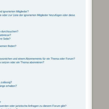
d ignorierten Mitglieder?
e oder zur Liste der ignorierten Mitglieder hinzufügen oder diese
en durchsuchen?
gebnisse?
re Seite?
hemen finden?
esezeichen und einem Abonnements für ein Thema oder Forum?
a setzen oder ein Thema abonnieren?
 zulässig?
hänge erhalten?
?
hwerden oder juristische Anfragen zu diesem Forum gibt?