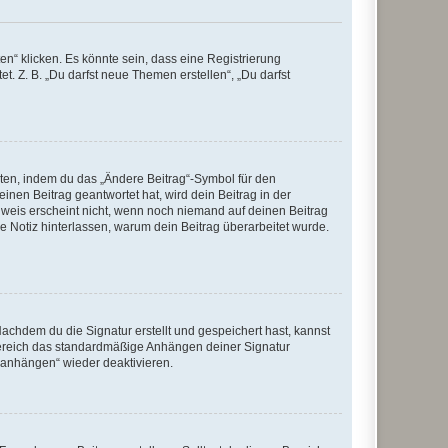
n“ klicken. Es könnte sein, dass eine Registrierung
t. Z. B. „Du darfst neue Themen erstellen“, „Du darfst
iten, indem du das „Ändere Beitrag“-Symbol für den
inen Beitrag geantwortet hat, wird dein Beitrag in der
nweis erscheint nicht, wenn noch niemand auf deinen Beitrag
ne Notiz hinterlassen, warum dein Beitrag überarbeitet wurde.
chdem du die Signatur erstellt und gespeichert hast, kannst
Bereich das standardmäßige Anhängen deiner Signatur
r anhängen“ wieder deaktivieren.