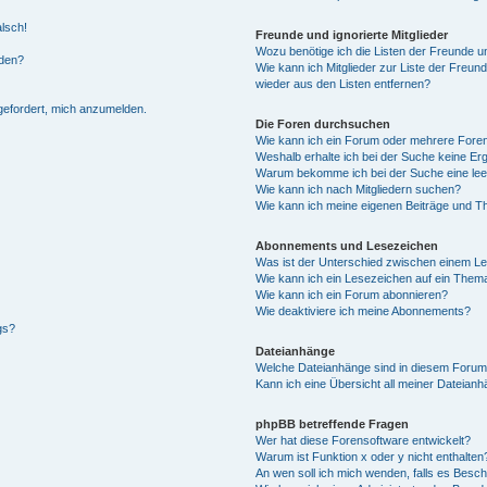
alsch!
Freunde und ignorierte Mitglieder
Wozu benötige ich die Listen der Freunde un
rden?
Wie kann ich Mitglieder zur Liste der Freund
wieder aus den Listen entfernen?
fgefordert, mich anzumelden.
Die Foren durchsuchen
Wie kann ich ein Forum oder mehrere For
Weshalb erhalte ich bei der Suche keine Er
Warum bekomme ich bei der Suche eine lee
Wie kann ich nach Mitgliedern suchen?
Wie kann ich meine eigenen Beiträge und T
Abonnements und Lesezeichen
Was ist der Unterschied zwischen einem L
Wie kann ich ein Lesezeichen auf ein Them
Wie kann ich ein Forum abonnieren?
Wie deaktiviere ich meine Abonnements?
gs?
Dateianhänge
Welche Dateianhänge sind in diesem Forum
Kann ich eine Übersicht all meiner Dateian
phpBB betreffende Fragen
Wer hat diese Forensoftware entwickelt?
Warum ist Funktion x oder y nicht enthalten
An wen soll ich mich wenden, falls es Besc