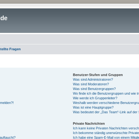
.de
tellte Fragen
Benutzer-Stufen und Gruppen
Was sind Administratoren?
Was sind Moderatoren?
Was sind Benutzergruppen?
Wo finde ich die Benutzergruppen und wie tr
Wie werde ich Gruppenleiter?
anmelden?!
Weshalb werden verschiedene Benutzergrupp
Was ist eine Hauptgruppe?
Was bedeutet der „Das Team“-Link auf der S
Private Nachrichten
Ich kann keine Privaten Nachrichten versch
Ich bekomme ständig unerwünschte Private
auftaucht?
Ich habe eine Spam-E-Mail von einem Mitgli