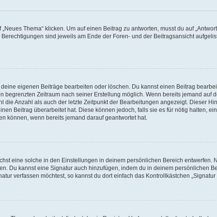
„Neues Thema“ klicken. Um auf einen Beitrag zu antworten, musst du auf „Antworte
e Berechtigungen sind jeweils am Ende der Foren- und der Beitragsansicht aufgeliste
r deine eigenen Beiträge bearbeiten oder löschen. Du kannst einen Beitrag bearbe
inen begrenzten Zeitraum nach seiner Erstellung möglich. Wenn bereits jemand auf de
 die Anzahl als auch der letzte Zeitpunkt der Bearbeitungen angezeigt. Dieser Hi
en Beitrag überarbeitet hat. Diese können jedoch, falls sie es für nötig halten, ei
hen können, wenn bereits jemand darauf geantwortet hat.
st eine solche in den Einstellungen in deinem persönlichen Bereich entwerfen. Na
eren. Du kannst eine Signatur auch hinzufügen, indem du in deinem persönlichen 
atur verfassen möchtest, so kannst du dort einfach das Kontrollkästchen „Signatu