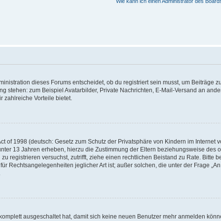
Wie kann ich einen Administrator des Board
istration dieses Forums entscheidet, ob du registriert sein musst, um Beiträge zu s
ung stehen: zum Beispiel Avatarbilder, Private Nachrichten, E-Mail-Versand an ander
 zahlreiche Vorteile bietet.
t of 1998 (deutsch: Gesetz zum Schutz der Privatsphäre von Kindern im Internet vo
unter 13 Jahren erheben, hierzu die Zustimmung der Eltern beziehungsweise des o
h zu registrieren versuchst, zutrifft, ziehe einen rechtlichen Beistand zu Rate. Bit
für Rechtsangelegenheiten jeglicher Art ist; außer solchen, die unter der Frage „
.
g komplett ausgeschaltet hat, damit sich keine neuen Benutzer mehr anmelden könn