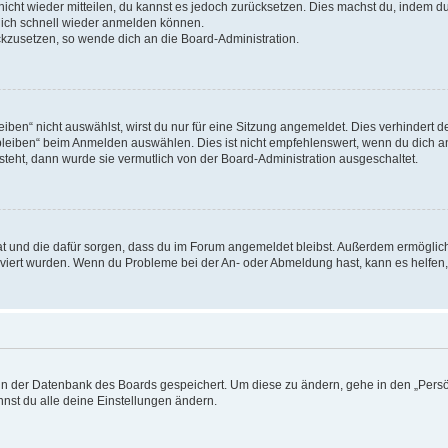
 nicht wieder mitteilen, du kannst es jedoch zurücksetzen. Dies machst du, indem 
 dich schnell wieder anmelden können.
ückzusetzen, so wende dich an die Board-Administration.
en“ nicht auswählst, wirst du nur für eine Sitzung angemeldet. Dies verhindert 
leiben“ beim Anmelden auswählen. Dies ist nicht empfehlenswert, wenn du dich an
 steht, dann wurde sie vermutlich von der Board-Administration ausgeschaltet.
 hat und die dafür sorgen, dass du im Forum angemeldet bleibst. Außerdem ermögli
tiviert wurden. Wenn du Probleme bei der An- oder Abmeldung hast, kann es helfen
n in der Datenbank des Boards gespeichert. Um diese zu ändern, gehe in den „Persö
nst du alle deine Einstellungen ändern.