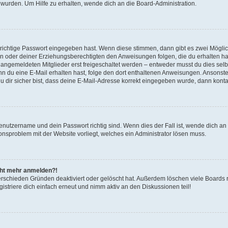
 wurden. Um Hilfe zu erhalten, wende dich an die Board-Administration.
 richtige Passwort eingegeben hast. Wenn diese stimmen, dann gibt es zwei Mögl
tern oder deiner Erziehungsberechtigten den Anweisungen folgen, die du erhalten ha
u angemeldeten Mitglieder erst freigeschaltet werden – entweder musst du dies selbs
. Wenn du eine E-Mail erhalten hast, folge den dort enthaltenen Anweisungen. Ansons
 dir sicher bist, dass deine E-Mail-Adresse korrekt eingegeben wurde, dann kontak
Benutzername und dein Passwort richtig sind. Wenn dies der Fall ist, wende dich a
ionsproblem mit der Website vorliegt, welches ein Administrator lösen muss.
icht mehr anmelden?!
erschieden Gründen deaktiviert oder gelöscht hat. Außerdem löschen viele Boards r
triere dich einfach erneut und nimm aktiv an den Diskussionen teil!