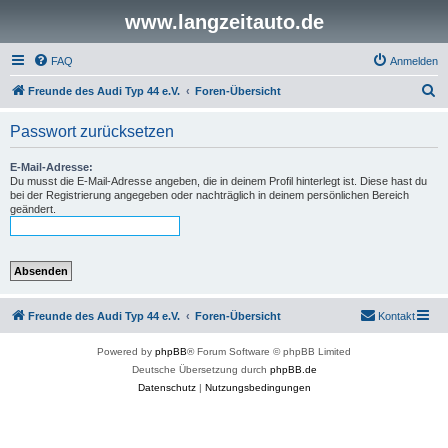
www.langzeitauto.de
FAQ
Anmelden
S
Freunde des Audi Typ 44 e.V.
Foren-Übersicht
u
Passwort zurücksetzen
c
h
E-Mail-Adresse:
Du musst die E-Mail-Adresse angeben, die in deinem Profil hinterlegt ist. Diese hast du
e
bei der Registrierung angegeben oder nachträglich in deinem persönlichen Bereich
geändert.
Freunde des Audi Typ 44 e.V.
Foren-Übersicht
Kontakt
Powered by
phpBB
® Forum Software © phpBB Limited
Deutsche Übersetzung durch
phpBB.de
Datenschutz
|
Nutzungsbedingungen