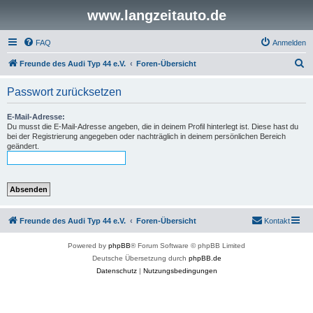
www.langzeitauto.de
FAQ
Anmelden
S
Freunde des Audi Typ 44 e.V.
Foren-Übersicht
u
Passwort zurücksetzen
c
h
E-Mail-Adresse:
Du musst die E-Mail-Adresse angeben, die in deinem Profil hinterlegt ist. Diese hast du
e
bei der Registrierung angegeben oder nachträglich in deinem persönlichen Bereich
geändert.
Freunde des Audi Typ 44 e.V.
Foren-Übersicht
Kontakt
Powered by
phpBB
® Forum Software © phpBB Limited
Deutsche Übersetzung durch
phpBB.de
Datenschutz
|
Nutzungsbedingungen