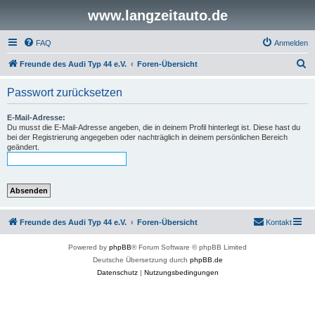
www.langzeitauto.de
FAQ
Anmelden
S
Freunde des Audi Typ 44 e.V.
Foren-Übersicht
u
Passwort zurücksetzen
c
h
E-Mail-Adresse:
Du musst die E-Mail-Adresse angeben, die in deinem Profil hinterlegt ist. Diese hast du
e
bei der Registrierung angegeben oder nachträglich in deinem persönlichen Bereich
geändert.
Freunde des Audi Typ 44 e.V.
Foren-Übersicht
Kontakt
Powered by
phpBB
® Forum Software © phpBB Limited
Deutsche Übersetzung durch
phpBB.de
Datenschutz
|
Nutzungsbedingungen