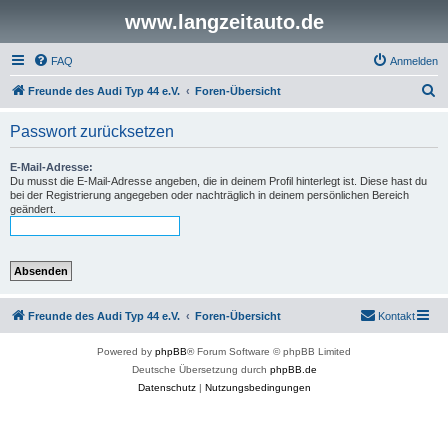
www.langzeitauto.de
FAQ
Anmelden
S
Freunde des Audi Typ 44 e.V.
Foren-Übersicht
u
Passwort zurücksetzen
c
h
E-Mail-Adresse:
Du musst die E-Mail-Adresse angeben, die in deinem Profil hinterlegt ist. Diese hast du
e
bei der Registrierung angegeben oder nachträglich in deinem persönlichen Bereich
geändert.
Freunde des Audi Typ 44 e.V.
Foren-Übersicht
Kontakt
Powered by
phpBB
® Forum Software © phpBB Limited
Deutsche Übersetzung durch
phpBB.de
Datenschutz
|
Nutzungsbedingungen