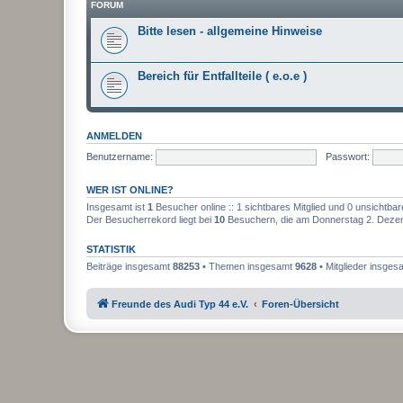
FORUM
Bitte lesen - allgemeine Hinweise
Bereich für Entfallteile ( e.o.e )
ANMELDEN
Benutzername:
Passwort:
WER IST ONLINE?
Insgesamt ist
1
Besucher online :: 1 sichtbares Mitglied und 0 unsichtbar
Der Besucherrekord liegt bei
10
Besuchern, die am Donnerstag 2. Dezemb
STATISTIK
Beiträge insgesamt
88253
• Themen insgesamt
9628
• Mitglieder insge
Freunde des Audi Typ 44 e.V.
Foren-Übersicht