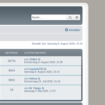
Suche
Erweiterte Suche
Anmelden
Aktuelle Zeit: Samstag 8. August 2026, 15:18
BEITRÄGE
LETZTER BEITRAG
N
von
JGillich
38791
e
Donnerstag 6. August 2026, 11:38
u
e
N
von
kspanda750
9834
s
e
Samstag 8. August 2026, 15:14
t
u
e
e
N
von
Helmut
r
9992
s
e
Donnerstag 23. Juli 2026, 21:16
B
t
u
e
e
e
i
N
von
Mr. Floppy
r
18
s
t
e
Samstag 9. Mai 2026, 17:07
B
t
r
u
e
e
a
e
i
r
g
s
t
B
t
r
e
e