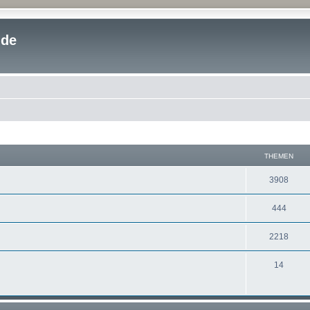
.de
THEMEN
3908
444
2218
14