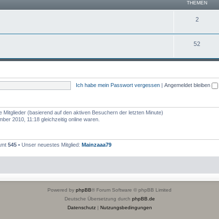
THEMEN
2
52
Ich habe mein Passwort vergessen
|
Angemeldet bleiben
e Mitglieder (basierend auf den aktiven Besuchern der letzten Minute)
er 2010, 11:18 gleichzeitig online waren.
samt
545
• Unser neuestes Mitglied:
Mainzaaa79
Powered by
phpBB
® Forum Software © phpBB Limited
Deutsche Übersetzung durch
phpBB.de
Datenschutz
|
Nutzungsbedingungen