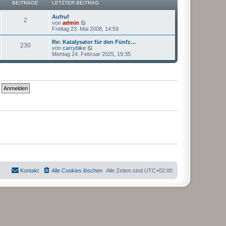
a
BEITRÄGE
LETZTER BEITRAG
i
r
g
t
B
r
Aufruf
e
2
a
N
von
admin
i
g
e
Freitag 23. Mai 2008, 14:59
t
u
r
e
Re: Katalysator für den Fünfz…
a
230
s
N
von
carrybike
g
t
e
Montag 24. Februar 2025, 19:35
e
u
r
e
B
s
e
t
i
e
t
r
r
B
a
e
g
i
t
r
a
g
Kontakt
Alle Cookies löschen
Alle Zeiten sind
UTC+02:00