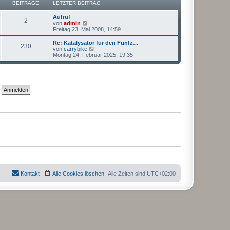
a
BEITRÄGE
LETZTER BEITRAG
i
r
g
t
B
r
Aufruf
e
2
a
N
von
admin
i
g
e
Freitag 23. Mai 2008, 14:59
t
u
r
e
Re: Katalysator für den Fünfz…
a
230
s
N
von
carrybike
g
t
e
Montag 24. Februar 2025, 19:35
e
u
r
e
B
s
e
t
i
e
t
r
r
B
a
e
g
i
t
r
a
g
Kontakt
Alle Cookies löschen
Alle Zeiten sind
UTC+02:00