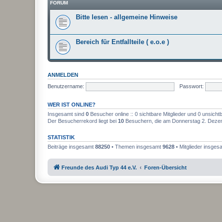
FORUM
Bitte lesen - allgemeine Hinweise
Bereich für Entfallteile ( e.o.e )
ANMELDEN
Benutzername:
Passwort:
WER IST ONLINE?
Insgesamt sind
0
Besucher online :: 0 sichtbare Mitglieder und 0 unsicht
Der Besucherrekord liegt bei
10
Besuchern, die am Donnerstag 2. Dezemb
STATISTIK
Beiträge insgesamt
88250
• Themen insgesamt
9628
• Mitglieder insge
Freunde des Audi Typ 44 e.V.
Foren-Übersicht