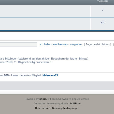
THEMEN
2
52
Ich habe mein Passwort vergessen
|
Angemeldet bleiben
bare Mitglieder (basierend auf den aktiven Besuchern der letzten Minute)
er 2010, 11:18 gleichzeitig online waren.
samt
545
• Unser neuestes Mitglied:
Mainzaaa79
Powered by
phpBB
® Forum Software © phpBB Limited
Deutsche Übersetzung durch
phpBB.de
Datenschutz
|
Nutzungsbedingungen