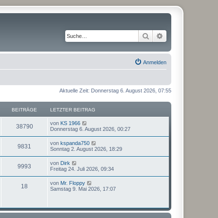
Suche
Erweiterte Suche
Anmelden
Aktuelle Zeit: Donnerstag 6. August 2026, 07:55
BEITRÄGE
LETZTER BEITRAG
N
von
KS 1966
38790
e
Donnerstag 6. August 2026, 00:27
u
e
N
von
kspanda750
9831
s
e
Sonntag 2. August 2026, 18:29
t
u
e
e
N
von
Dirk
r
9993
s
e
Freitag 24. Juli 2026, 09:34
B
t
u
e
e
e
i
N
von
Mr. Floppy
r
18
s
t
e
Samstag 9. Mai 2026, 17:07
B
t
r
u
e
e
a
e
i
r
g
s
t
B
t
r
e
e