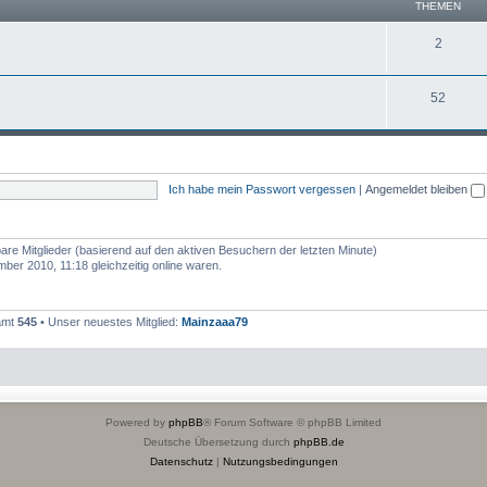
THEMEN
2
52
Ich habe mein Passwort vergessen
|
Angemeldet bleiben
bare Mitglieder (basierend auf den aktiven Besuchern der letzten Minute)
er 2010, 11:18 gleichzeitig online waren.
samt
545
• Unser neuestes Mitglied:
Mainzaaa79
Powered by
phpBB
® Forum Software © phpBB Limited
Deutsche Übersetzung durch
phpBB.de
Datenschutz
|
Nutzungsbedingungen