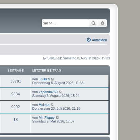
Suche
Erweiterte Suche
Anmelden
Aktuelle Zeit: Samstag 8. August 2026, 19:23
BEITRÄGE
LETZTER BEITRAG
N
von
JGillich
38791
e
Donnerstag 6. August 2026, 11:38
u
e
N
von
kspanda750
9834
s
e
Samstag 8. August 2026, 15:24
t
u
e
e
N
von
Helmut
r
9992
s
e
Donnerstag 23. Juli 2026, 21:16
B
t
u
e
e
e
i
N
von
Mr. Floppy
r
18
s
t
e
Samstag 9. Mai 2026, 17:07
B
t
r
u
e
e
a
e
i
r
g
s
t
B
t
r
e
e