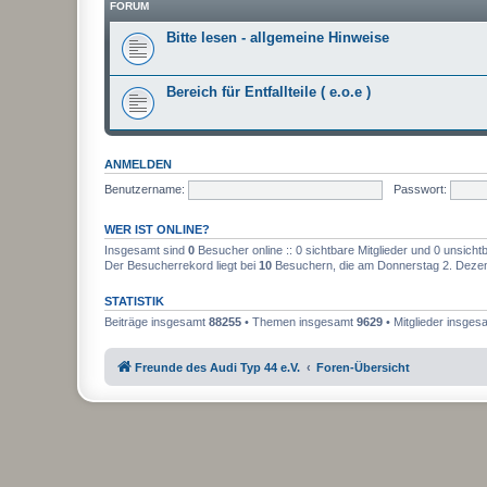
FORUM
Bitte lesen - allgemeine Hinweise
Bereich für Entfallteile ( e.o.e )
ANMELDEN
Benutzername:
Passwort:
WER IST ONLINE?
Insgesamt sind
0
Besucher online :: 0 sichtbare Mitglieder und 0 unsicht
Der Besucherrekord liegt bei
10
Besuchern, die am Donnerstag 2. Dezemb
STATISTIK
Beiträge insgesamt
88255
• Themen insgesamt
9629
• Mitglieder insge
Freunde des Audi Typ 44 e.V.
Foren-Übersicht