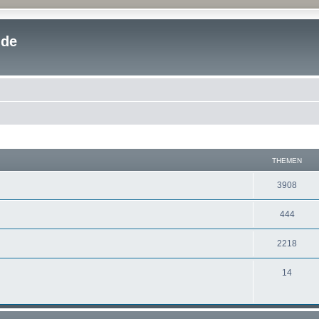
.de
THEMEN
3908
444
2218
14