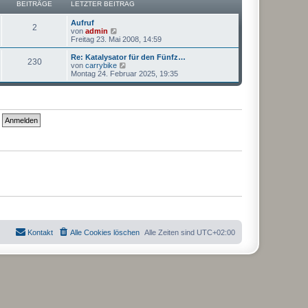
a
BEITRÄGE
LETZTER BEITRAG
i
r
g
t
B
r
Aufruf
e
2
a
N
von
admin
i
g
e
Freitag 23. Mai 2008, 14:59
t
u
r
e
Re: Katalysator für den Fünfz…
a
230
s
N
von
carrybike
g
t
e
Montag 24. Februar 2025, 19:35
e
u
r
e
B
s
e
t
i
e
t
r
r
B
a
e
g
i
t
r
a
g
Kontakt
Alle Cookies löschen
Alle Zeiten sind
UTC+02:00