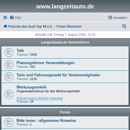
www.langzeitauto.de
FAQ
Anmelden
S
Freunde des Audi Typ 44 e.V.
Foren-Übersicht
u
Aktuelle Zeit: Freitag 7. August 2026, 13:15
c
Langzeitauto.de Vereinsforen
h
Talk
e
Themen:
3908
Planungsforum Veranstaltungen
Themen:
443
Teile und Fahrzeugmarkt für Vereinsmitglieder
Themen:
2218
Werkzeugverleih
Organisationsforum für den Werkzeugverleih
Erläuterungen sind hier hinterlegt
Themen:
14
Forum
Bitte lesen - allgemeine Hinweise
Themen:
2